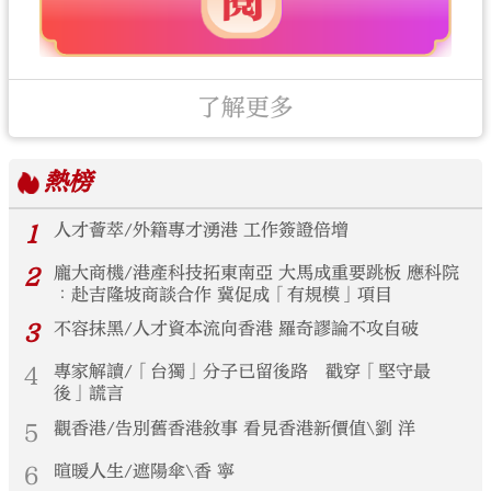
了解更多
熱榜
1
人才薈萃/外籍專才湧港 工作簽證倍增
2
龐大商機/港產科技拓東南亞 大馬成重要跳板 應科院
︰赴吉隆坡商談合作 冀促成「有規模」項目
3
不容抹黑/人才資本流向香港 羅奇謬論不攻自破
4
專家解讀/「台獨」分子已留後路 戳穿「堅守最
後」謊言
5
觀香港/告別舊香港敘事 看見香港新價值\劉 洋
6
暄暖人生/遮陽傘\香 寧