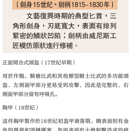
正面開合式頭盔（17世紀早期）
用於作戰、騎槍比武和其他類型騎士比武的多功能頭
盔，左側面甲部分更易受到攻擊，因此是完整的，右
側面甲部分留有呼吸孔。
胸甲（18世紀）
這件胸甲製作於18世紀初盔甲衰落期。鋼表面刻有金
色的微章和項鏈圖案，盔甲表面有火槍射擊造成的痕