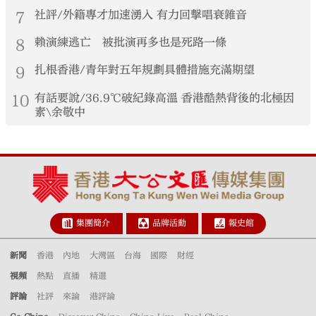
7
社評/外籍專才加速湧入 有力回擊唱衰雜音
8
賴演練逃亡 被批演再多也是死路一條
9
扎根香港/青年對五年規劃具體措施充滿期望
10
有話要說/36.9℃破紀錄高溫 香港酷熱背後的北極因
素\余敬中
集團簡介
品牌活動
報史館
新聞
香港
內地
大灣區
台海
國際
財經
視頻
熱點
直播
精選
評論
社評
來論
港評論