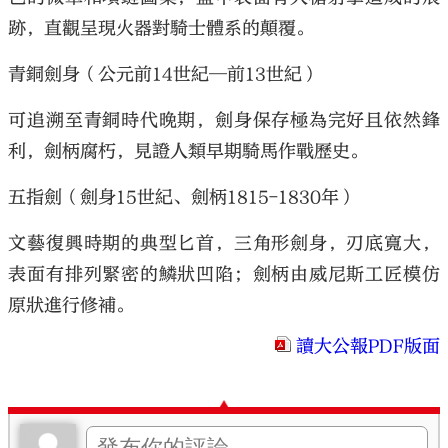
跡，直觀呈現火器對騎士體系的顛覆。
青銅劍身（公元前14世紀─前13世紀）
可追溯至青銅時代晚期，劍身保存極為完好且依然鋒
利，劍柄腐朽，見證人類早期騎馬作戰歷史。
五指劍（劍身15世紀、劍柄1815-1830年）
文藝復興時期的典型匕首，三角形劍身，刃底寬大，
表面有排列緊密的鱗狀凹陷；劍柄由威尼斯工匠模仿
原狀進行修補。
讀大公報PDF版面