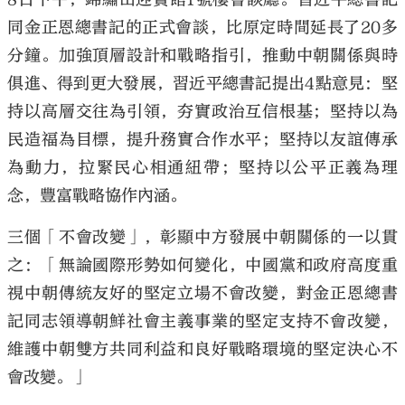
同金正恩總書記的正式會談，比原定時間延長了20多
分鐘。加強頂層設計和戰略指引，推動中朝關係與時
俱進、得到更大發展，習近平總書記提出4點意見：堅
持以高層交往為引領，夯實政治互信根基；堅持以為
民造福為目標，提升務實合作水平；堅持以友誼傳承
為動力，拉緊民心相通紐帶；堅持以公平正義為理
念，豐富戰略協作內涵。
三個「不會改變」，彰顯中方發展中朝關係的一以貫
之：「無論國際形勢如何變化，中國黨和政府高度重
視中朝傳統友好的堅定立場不會改變，對金正恩總書
記同志領導朝鮮社會主義事業的堅定支持不會改變，
維護中朝雙方共同利益和良好戰略環境的堅定決心不
會改變。」