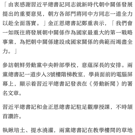
「由衷感謝習近平總書記同志就新時代朝中關係發展
提出的重要意見，朝方各部門將同中方同志一道全力
以赴全面落實。」金正恩總書記鄭重表示，「我們會
一如既往將發展朝中關係作為國家最重大的第一戰略
事業，為把朝中關係建設成國家關係的典範而竭盡全
力。」
參訪朝鮮勞動黨中央幹部學校，意蘊深長的安排。兩
黨總書記一道步入3號樓階梯教室，學員面前的電腦屏
幕上，顯示着習近平總書記發表在《勞動新聞》的署
名文章。
習近平總書記和金正恩總書記駐足觀摩授課，不時頷
首讚許。
執鍬培土、提水澆灌，兩黨總書記在教學樓間的草地