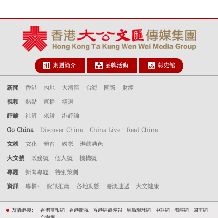
集團簡介
品牌活動
報史館
新聞
香港
內地
大灣區
台海
國際
財經
視頻
熱點
直播
精選
評論
社評
來論
港評論
Go China
Discover China
China Live
Real China
文娛
文化
體育
娛樂
港飲港色
大文號
政務號
個人號
機構號
專題
新聞專題
特別策劃
資訊
專欄+
資訊推薦
各地動態
港澳速遞
大文健康
友情鏈接：
香港商報網
香港衛視
香港經濟導報
星島環球網
中評網
海峽網
閩南網
台海網