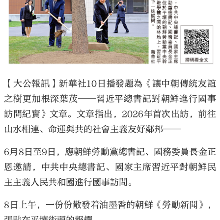
大公文匯
【大公報訊】新華社10日播發題為《讓中朝傳統友誼
之樹更加根深葉茂──習近平總書記對朝鮮進行國事
訪問紀實》文章。文章指出，2026年首次出訪，前往
山水相連、命運與共的社會主義友好鄰邦──
6月8日至9日，應朝鮮勞動黨總書記、國務委員長金正
恩邀請，中共中央總書記、國家主席習近平對朝鮮民
主主義人民共和國進行國事訪問。
8日上午，一份份散發着油墨香的朝鮮《勞動新聞》，