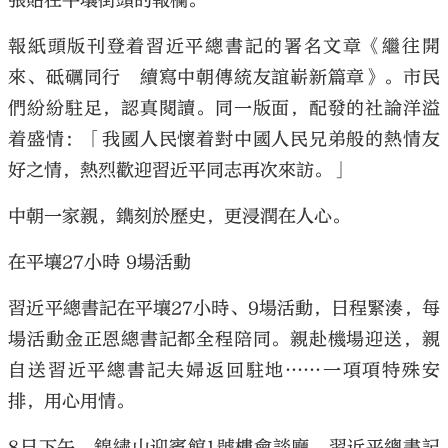
張貼在平壤街頭的報欄。
報紙頭版刊登着習近平總書記的署名文章《繼往開
來、砥礪同行 續寫中朝傳統友誼嶄新篇章》。市民
們紛紛駐足，認真閱讀。同一版面，配發的社論洋溢
着盛情：「我國人民懷着對中國人民兄弟般的熱情友
好之情，熱烈歡迎習近平同志再次來訪。」
中朝一家親，鐫刻於歷史，更浸潤在人心。
在平壤27小時 9場活動
習近平總書記在平壤27小時、9場活動，日程緊湊，每
場活動金正恩總書記都全程陪同。親赴機場迎送，親
自送習近平總書記夫婦返回駐地……一項項特殊安
排，用心用情。
8日下午，錦繡山迎賓館1號樓會談廳。習近平總書記