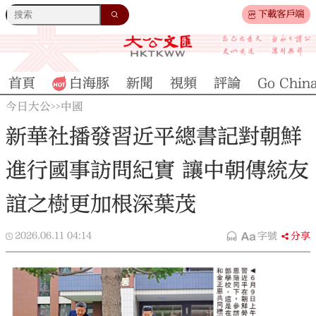
下載客戶端
首頁
白海豚
新聞
視頻
評論
Go Chin
今日大公
中國
>>
新華社播發習近平總書記對朝鮮
進行國事訪問紀實 讓中朝傳統友
誼之樹更加根深葉茂
2026.06.11
04:14
字號
分享