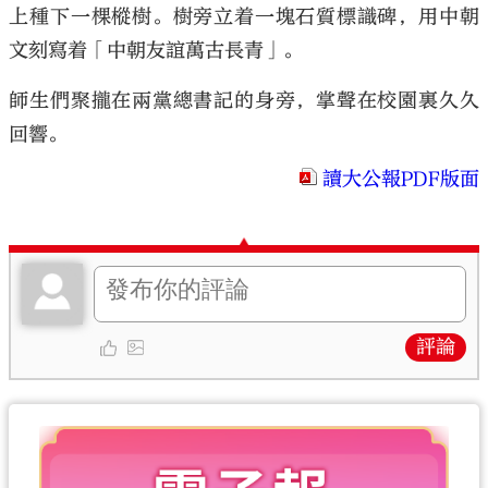
上種下一棵樅樹。樹旁立着一塊石質標識碑，用中朝
文刻寫着「中朝友誼萬古長青」。
師生們聚攏在兩黨總書記的身旁，掌聲在校園裏久久
回響。
讀大公報PDF版面
評論