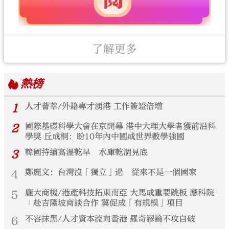
了解更多
熱榜
1
人才薈萃/外籍專才湧港 工作簽證倍增
2
國際基礎科學大會在京開幕 港中大理大學者獲前沿科
學獎 丘成桐：盼10年內中國成世界數學強國
3
韓國持續高溫乾旱 水庫乾涸見底
4
鄭麗文：台灣沒「獨立」過 從來不是一個國家
5
龐大商機/港產科技拓東南亞 大馬成重要跳板 應科院
︰赴吉隆坡商談合作 冀促成「有規模」項目
6
不容抹黑/人才資本流向香港 羅奇謬論不攻自破