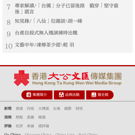
7
專家解讀/「台獨」分子已留後路 戳穿「堅守最
後」謊言
8
知見錄/「八仙」拉雜談\胡一峰
9
台產自殺式無人機演練時出醜
10
文藝中年/凍檸茶少甜\輕 羽
集團簡介
品牌活動
報史館
新聞
香港
內地
大灣區
台海
國際
財經
視頻
熱點
直播
精選
評論
社評
來論
港評論
Go China
Discover China
China Live
Real China