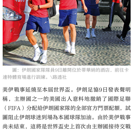
大公文匯
圖：伊朗國家隊隊員9日離開位於蒂華納的酒店，前往卡
連特體育場進行訓練。\路透社
美伊戰事延燒至本屆世界盃。伊朗足協9日發表聲明
稱，主辦國之一的美國出人意料地撤銷了國際足聯
（FIFA）分配給伊朗國家隊的全部官方門票配額，試
圖阻止伊朗球迷到場為本國球隊加油。由於美伊戰事
尚未結束，這將是世界盃史上首次由主辦國接待交戰