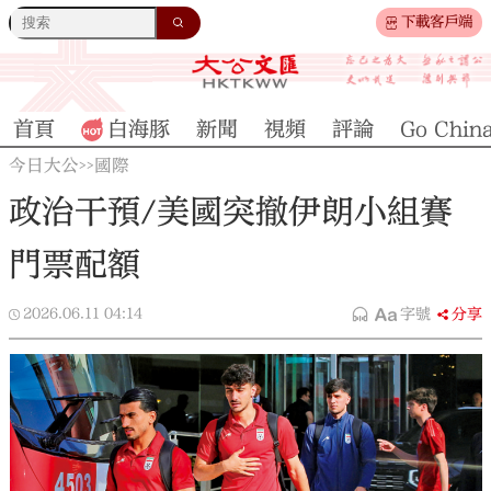
下載客戶端
首頁
白海豚
新聞
視頻
評論
Go Chin
今日大公
國際
>>
政治干預/美國突撤伊朗小組賽
門票配額
2026.06.11
04:14
字號
分享