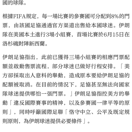
國的球隊。
根據FIFA規定，每一場比賽的參賽國可分配到8%的門
票，由該國足協通過官方渠道出售給本國球迷。伊朗
隊在美國本土進行3場小組賽，首場比賽於6月15日在
洛杉磯對陣新西蘭。
伊朗足協指出，此前已獲得三場小組賽的相應門票配
額並啟動售票流程，部分球迷已做好行程安排。「美
方卻採取出人意料的舉動，造成原本要給伊朗足協的
配額被取消。在目前的情況下，足協甚至無法向國家
隊球迷提供哪怕一張門票。」伊朗足協指控美方的舉
動「違反國際賽事的精神，以及參賽國一律平等的原
則」，同時呼籲國際足聯「恪守中立、公平及既定規
則原則，為伊朗球迷提供必要條件」。