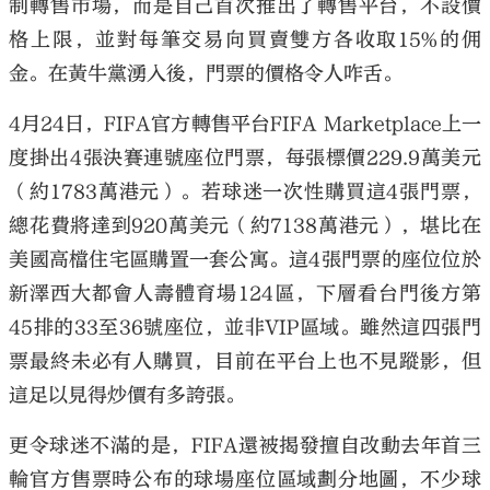
制轉售市場，而是自己首次推出了轉售平台，不設價
格上限，並對每筆交易向買賣雙方各收取15%的佣
金。在黃牛黨湧入後，門票的價格令人咋舌。
4月24日，FIFA官方轉售平台FIFA Marketplace上一
度掛出4張決賽連號座位門票，每張標價229.9萬美元
（約1783萬港元）。若球迷一次性購買這4張門票，
總花費將達到920萬美元（約7138萬港元），堪比在
美國高檔住宅區購置一套公寓。這4張門票的座位位於
新澤西大都會人壽體育場124區，下層看台門後方第
45排的33至36號座位，並非VIP區域。雖然這四張門
票最終未必有人購買，目前在平台上也不見蹤影，但
這足以見得炒價有多誇張。
更令球迷不滿的是，FIFA還被揭發擅自改動去年首三
輪官方售票時公布的球場座位區域劃分地圖，不少球