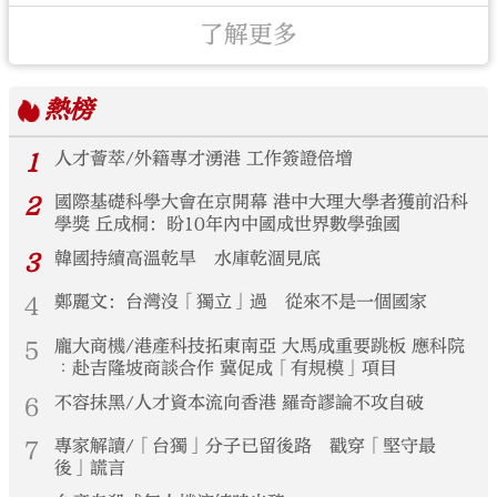
了解更多
熱榜
1
人才薈萃/外籍專才湧港 工作簽證倍增
2
國際基礎科學大會在京開幕 港中大理大學者獲前沿科
學獎 丘成桐：盼10年內中國成世界數學強國
3
韓國持續高溫乾旱 水庫乾涸見底
4
鄭麗文：台灣沒「獨立」過 從來不是一個國家
5
龐大商機/港產科技拓東南亞 大馬成重要跳板 應科院
︰赴吉隆坡商談合作 冀促成「有規模」項目
6
不容抹黑/人才資本流向香港 羅奇謬論不攻自破
7
專家解讀/「台獨」分子已留後路 戳穿「堅守最
後」謊言