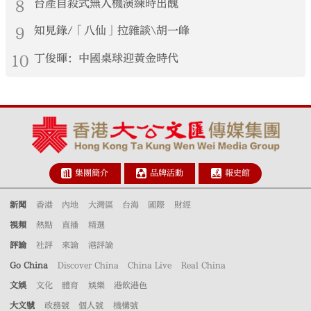
8
台產自殺式無人機演練時出醜
9
知見錄/「八仙」拉雜談\胡一峰
10
丁俊暉：中國桌球迎黃金時代
集團簡介
品牌活動
報史館
新聞
香港
內地
大灣區
台海
國際
財經
視頻
熱點
直播
精選
評論
社評
來論
港評論
Go China
Discover China
China Live
Real China
文娛
文化
體育
娛樂
港飲港色
大文號
政務號
個人號
機構號