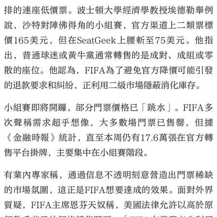
排的連座低價票。波士頓大學經濟學教授埃德勒舉例
說，沙特對陣佛得角的小組賽，官方渠道上二類票標
價165美元，但在SeatGeek上腰斬至75美元。他指
出，普通球迷或黃牛黨通常轉售的是成對、成組或零
散的座位。他認為，FIFA為了避免官方降價可能引發
的退款要求和糾紛，正利用二級市場隱蔽消化庫存。
小組賽即將開鑼，部分門票價格已「跳水」。FIFA多
次聲稱需求超乎想像，大多數場門票已售罄，但據
《金融時報》統計，直至本周仍有17.6萬張在官方轉
售平台掛牌，主要集中在小組賽階段。
有業內專家稱，通過信息不透明刻意營造出門票稀缺
的市場氛圍，這正是FIFA想要達成的效果。面對外界
質疑，FIFA主席恩芬天奴稱，美國法律允許以高於原