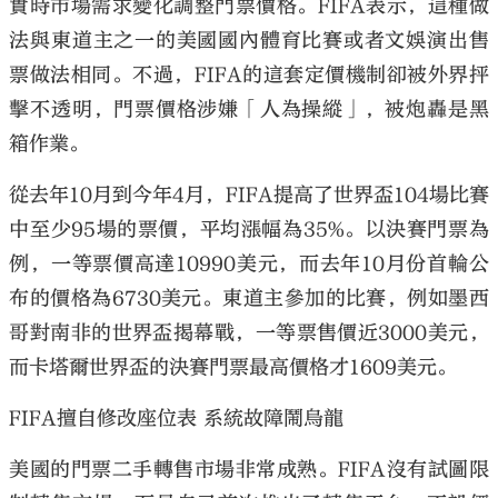
實時市場需求變化調整門票價格。FIFA表示，這種做
法與東道主之一的美國國內體育比賽或者文娛演出售
票做法相同。不過，FIFA的這套定價機制卻被外界抨
擊不透明，門票價格涉嫌「人為操縱」，被炮轟是黑
箱作業。
從去年10月到今年4月，FIFA提高了世界盃104場比賽
中至少95場的票價，平均漲幅為35%。以決賽門票為
例，一等票價高達10990美元，而去年10月份首輪公
布的價格為6730美元。東道主參加的比賽，例如墨西
哥對南非的世界盃揭幕戰，一等票售價近3000美元，
而卡塔爾世界盃的決賽門票最高價格才1609美元。
FIFA擅自修改座位表 系統故障鬧烏龍
美國的門票二手轉售市場非常成熟。FIFA沒有試圖限