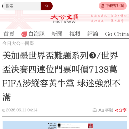
下載客戶端
首頁
白海豚
新聞
視頻
評論
Go Chin
今日大公
國際
>>
美加墨世界盃難題系列❸/世界
盃決賽四連位門票叫價7138萬
FIFA涉縱容黃牛黨 球迷強烈不
滿
2026.06.11
04:14
字號
分享