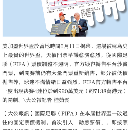
美加墨世界盃於當地時間6月11日揭幕，這場被稱為史
上最貴的世界盃，天價門票爭議愈演愈烈。從國際足
聯（FIFA）票價調整不透明、官方縱容轉售平台炒賣
門票，到開賽前仍有大量門票重新銷售，部分被低價
拋售等，球迷不滿情緒日益強烈。FIFA官方轉售平台
一度出現決賽4連位炒到920萬美元（約7138萬港元）
的鬧劇。\大公報記者 桂茹雲
【大公報訊】國際足聯（FIFA）在本屆世界盃一改過
往的固定票價機制，首次引入「動態票價」，即按照