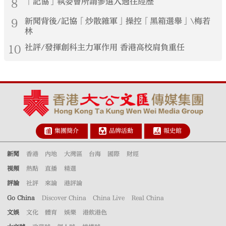
8
「記協」執委會所謂參選人過往經歷
9
新聞背後/記協「炒散雜軍」操控「黑箱選舉」\梅若
林
10
社評/發揮創科主力軍作用 香港高校肩負重任
集團簡介
品牌活動
報史館
新聞
香港
內地
大灣區
台海
國際
財經
視頻
熱點
直播
精選
評論
社評
來論
港評論
Go China
Discover China
China Live
Real China
文娛
文化
體育
娛樂
港飲港色