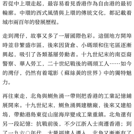
若從中上環走起，最容易看見香港作為自由港的最初
輪廓。中環的西式風情與上環的傳統文化，都記載着
城市兩百年的發展歷程。
走到灣仔，故事又多了一層國際色彩。這個地方開埠
大公文匯
時並非繁盛市區，後來因貨倉、小碼頭和住宅區逐漸
興起，吸引了各類基層勞動者。十九世紀末的南亞裔
警察、華人勞工，二十世紀戰後的碼頭工人……如今
的灣仔，仍然有着電影《蘇絲黃的世界》中的獨特魅
力。
再往東走，北角與鰂魚涌一帶則把香港的工業記憶鋪
展開來。十九世紀末，鰂魚涌興建糖廠，後來又建船
塢，帶動港島東從山崖海岸變成工業重鎮。北角還有
另一段記憶：抗戰前後，不少江浙人士南遷香港；到
了一九六○年代，大量福建人遷入，北角又漸漸有了