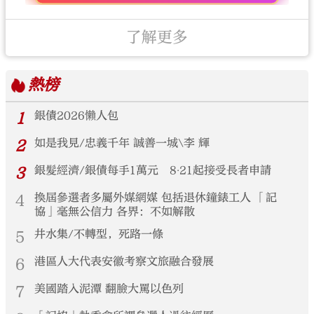
了解更多
熱榜
1
銀債2026懶人包
2
如是我見/忠義千年 誠善一城\李 輝
3
銀髮經濟/銀債每手1萬元 8‧21起接受長者申請
4
換屆參選者多屬外媒網媒 包括退休鐘錶工人 「記
協」毫無公信力 各界：不如解散
5
井水集/不轉型，死路一條
6
港區人大代表安徽考察文旅融合發展
7
美國踏入泥潭 翻臉大罵以色列