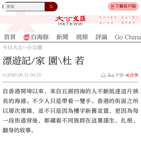
下載客戶端
首頁
白海豚
新聞
視頻
評論
Go Chin
今日大公
小公園
>>
漂遊記/家 園\杜 若
2026.06.11
04:15
字號
分享
自香港開埠以來，來自五湖四海的人不斷抵達這片狹
長的海港。不少人只是帶着一雙手。香港的街區之所
以層次複雜，並不只是因為樓宇新舊並置，更因為每
一段街道背後，都藏着不同族群在這裏謀生、扎根、
翻身的故事。