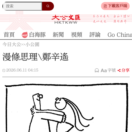
下載客戶端
首頁
白海豚
新聞
視頻
評論
Go Chin
今日大公
小公園
>>
漫條思理\鄭辛遙
2026.06.11
04:15
字號
分享