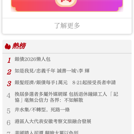
了解更多
熱榜
1
銀債2026懶人包
2
如是我見/忠義千年 誠善一城\李 輝
3
銀髮經濟/銀債每手1萬元 8‧21起接受長者申請
4
換屆參選者多屬外媒網媒 包括退休鐘錶工人 「記
協」毫無公信力 各界：不如解散
5
井水集/不轉型，死路一條
6
港區人大代表安徽考察文旅融合發展
美國踏入泥潭 翻臉大罵以色列