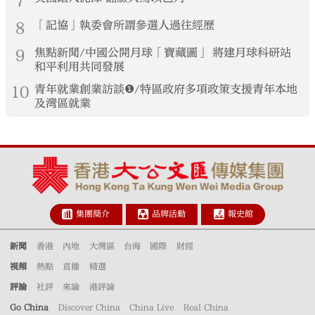
7
8
「記協」執委會所謂參選人過往經歷
9
焦點新聞/中國公開月球「寶藏圖」 將建月球科研站
和平利用共同發展
10
青年就業創業訪談❶/特區政府多項政策支援青年本地
及灣區就業
集團簡介
品牌活動
報史館
新聞
香港
內地
大灣區
台海
國際
財經
視頻
熱點
直播
精選
評論
社評
來論
港評論
Go China
Discover China
China Live
Real China