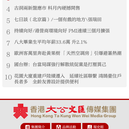
4
古洞兩新盤應市 料月內硬撼開售
5
七日談（北京篇）/一個有戲的地方\張瑞田
6
持續向好/港營商環境向好 PMI連續三個月擴張
7
八大畢業生平均年薪33.6萬 升2.1%
8
歐洲客萬里奔赴黃果樹 「天然空調房」引爆避暑熱潮
9
國台辦：台當局謀強行解散統促黨是打壓異己
10
花園大廈重建戶陸續遷入 延續社區聯繫 鴻鵠臺住戶
長者多 全齡友善設計提供便利
集團簡介
品牌活動
報史館