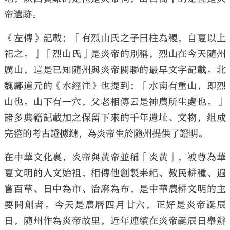
帝遺跡。
《左傳》記載：「有烈山氏之子曰柱為稷，自夏以上
祀之。」「烈山氏」是炎帝的別稱，烈山在今天隨州
大公文匯
厲山，這是已知隨州與炎帝關聯的最早文字記載。北
魏酈道元的《水經注》也提到：「水南有重山，即烈
山也。山下有一穴，父老相傳云是神農所生處也。」
諸多典籍記載加之保留下來的千年遺址、文物，組成
完整的考古證據鏈，為炎帝生於隨州提供了證明。
在中華文化裏，炎帝與黃帝並稱「炎黃」，被尊為華
夏文明的人文始祖，相傳他創製耒耜、教民耕種、遍
嘗百草、日中為市、治麻為布，是中華農耕文明的主
要開創者。今天是農曆四月廿六，正好是炎帝誕辰
日，隨州作為炎帝故里，近年連續在炎帝誕辰日舉辦