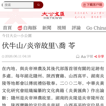
下載客戶端
首頁
白海豚
新聞
視頻
評論
Go Chin
今日大公
小公園
>>
伏牛山/炎帝故里\喬 苓
2026.06.11
04:16
字號
分享
在內地，與炎帝神農及其後代部落首領有關的足跡有
多處，每年湖北隨州、陝西寶雞、山西高平、湖南炎
陵等地都會以傳統禮俗敬奉。二○○二年，中華炎黃
文化研究會組織編纂的文化典籍《炎黃匯典》作出論
斷：隨州是炎帝神農故里，湖南的炎陵是炎帝陵所在
地，陝西寶雞的定位是炎帝祠，山西高平的定位是炎