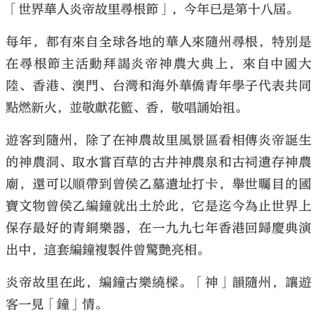
「世界華人炎帝故里尋根節」，今年已是第十八屆。
每年，都有來自全球各地的華人來隨州尋根，特別是
在尋根節主活動拜謁炎帝神農大典上，來自中國大
陸、香港、澳門、台灣和海外華僑青年學子代表共同
點燃新火，並敬獻花籃、香，敬唱誦始祖。
遊客到隨州，除了在神農故里風景區看相傳炎帝誕生
的神農洞、取水嘗百草的古井神農泉和古祠遺存神農
廟，還可以順帶到曾侯乙墓遺址打卡，舉世矚目的國
寶文物曾侯乙編鐘就出土於此，它是迄今為止世界上
保存最好的青銅樂器，在一九九七年香港回歸慶典演
出中，這套編鐘複製件曾驚艷亮相。
炎帝故里在此，編鐘古樂繞樑。「神」韻隨州，讓遊
客一見「鐘」情。