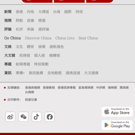
新聞
香港
內地
大灣區
台海
國際
財經
視頻
熱點
直播
精選
評論
社評
來論
港評論
Go China
Discover China
China Live
Real China
文娛
文化
體育
娛樂
港飲港色
大文號
政務號
個人號
機構號
專題
新聞專題
特別策劃
資訊
專欄+
資訊推薦
各地動態
港澳速遞
大文健康
友情鏈接：
香港商報網
香港衛視
香港經濟導報
星島環球網
中評網
海峽網
閩南網
台海網
合作夥伴：
投資甘肅