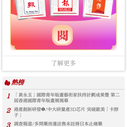
了解更多
熱榜
1
「黃永玉」國際青年版畫藝術家扶持計劃成果豐 第二
屆香港國際青年版畫展揭幕
2
港產創新研發❶/中大研量產3D芯片 突破歐美「卡脖
子」
3
調查報道/多間藥房違法售未註冊日本止痛藥