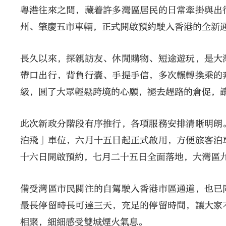
粵港往來之間，藏着許多灣區居民的日常牽掛與出
州、肇慶五市車輛，正式開啟預約駛入香港的全新
長久以來，探親訪友、休閒購物、短途遊玩，是大
帶口出行，背負行囊、手提手信，多次輾轉換乘的
級，圓了大眾輕鬆跨境的心願，褪去趕路的倉促，
此次新政分階段有序推行，各項服務安排清晰明朗
泊飛」車位，六月十五日起正式啟用，方便旅客泊
十六日開啟預約，七月二十五日全面落地，大灣區
備受灣區市民關注的自駕駛入香港市區通道，也已
最長停留時長可達三天，充足的停留時間，讓大家
相聚，細細感受雙城煙火氣息。