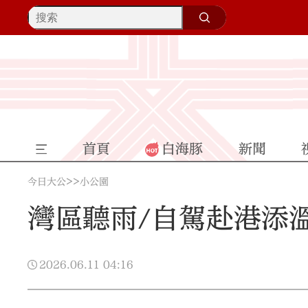
首頁
白海豚
新聞
>>
今日大公
小公園
灣區聽雨/自駕赴港添溫
2026.06.11
04:16