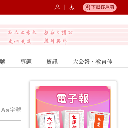
下載客戶端
號
專題
資訊
大公報·教育佳
字號