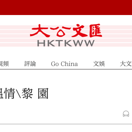
視頻
評論
Go China
文娛
大文
情\黎 園