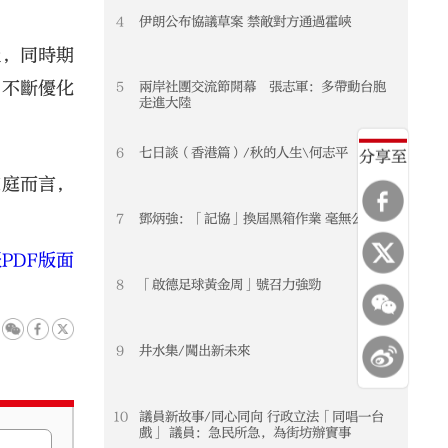
4
伊朗公布協議草案 禁敵對方通過霍峽
級，同時期
，不斷優化
5
兩岸社團交流節開幕 張志軍：多帶動台胞
走進大陸
6
七日談（香港篇）/秋的人生\何志平
分享至
家庭而言，
7
鄧炳強：「記協」換屆黑箱作業 毫無公信力
PDF版面
8
「啟德足球黃金周」號召力強勁
9
井水集/闖出新未來
10
議員新故事/同心同向 行政立法「同唱一台
戲」 議員：急民所急，為街坊辦實事