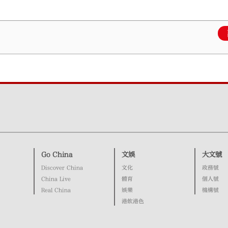
Go China
文娛
大文號
Discover China
文化
政務號
China Live
體育
個人號
Real China
娛樂
機構號
港飲港色