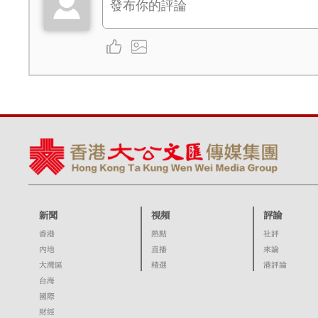
新聞
視頻
評論
香港
熱點
社評
內地
直播
來論
大灣區
精選
港評論
台海
國際
財經