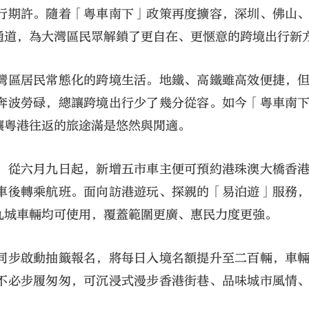
行期許。隨着「粵車南下」政策再度擴容，深圳、佛山
通道，為大灣區民眾解鎖了更自在、更愜意的跨境出行新
灣區居民常態化的跨境生活。地鐵、高鐵雖高效便捷，
奔波勞碌，總讓跨境出行少了幾分從容。如今「粵車南
讓粵港往返的旅途滿是悠然與閒適。
大公文匯
。從六月九日起，新增五市車主便可預約港珠澳大橋香
車後轉乘航班。面向訪港遊玩、探親的「易泊遊」服務
九城車輛均可使用，覆蓋範圍更廣、惠民力度更強。
同步啟動抽籤報名，將每日入境名額提升至二百輛，車
不必步履匆匆，可沉浸式漫步香港街巷、品味城市風情