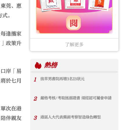
、東莞、惠
方式。
但每逢攜家
下」政策升
了解更多
熱榜
港口岸「易
1
拔萃男書院再增3名IB狀元
，將於七月
2
嚴格考核/考取拯溺證書 須經認可屬會申請
輛單次在港
3
港區人大代表蕪湖考察智造綠色轉型
、陪伴親友