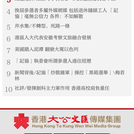
3
4
換屆參選者多屬外媒網媒 包括退休鐘錶工人 「記
協」毫無公信力 各界：不如解散
5
井水集/不轉型，死路一條
6
港區人大代表安徽考察文旅融合發展
7
美國踏入泥潭 翻臉大罵以色列
8
「記協」執委會所謂參選人過往經歷
9
新聞背後/記協「炒散雜軍」操控「黑箱選舉」\梅若
林
10
社評/發揮創科主力軍作用 香港高校肩負重任