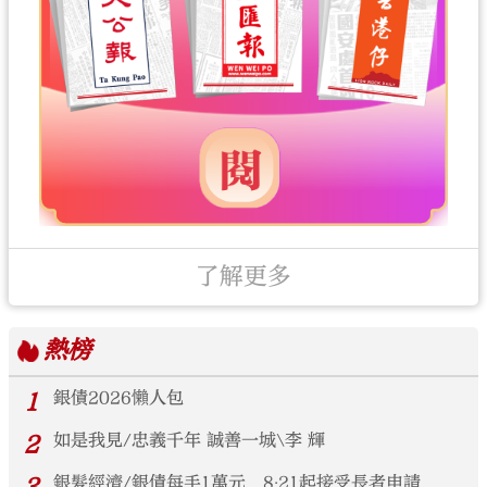
了解更多
熱榜
1
銀債2026懶人包
2
如是我見/忠義千年 誠善一城\李 輝
銀髮經濟/銀債每手1萬元 8‧21起接受長者申請