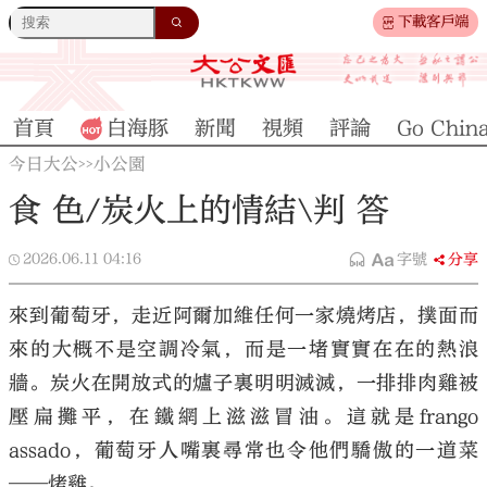
下載客戶端
首頁
白海豚
新聞
視頻
評論
Go Chin
今日大公
小公園
>>
食 色/炭火上的情結\判 答
2026.06.11
04:16
字號
分享
來到葡萄牙，走近阿爾加維任何一家燒烤店，撲面而
來的大概不是空調冷氣，而是一堵實實在在的熱浪
牆。炭火在開放式的爐子裏明明滅滅，一排排肉雞被
壓扁攤平，在鐵網上滋滋冒油。這就是frango
assado，葡萄牙人嘴裏尋常也令他們驕傲的一道菜
——烤雞。