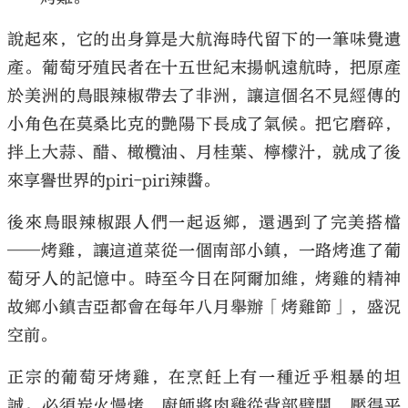
說起來，它的出身算是大航海時代留下的一筆味覺遺
產。葡萄牙殖民者在十五世紀末揚帆遠航時，把原產
於美洲的鳥眼辣椒帶去了非洲，讓這個名不見經傳的
大公文匯
小角色在莫桑比克的艷陽下長成了氣候。把它磨碎，
拌上大蒜、醋、橄欖油、月桂葉、檸檬汁，就成了後
來享譽世界的piri-piri辣醬。
後來鳥眼辣椒跟人們一起返鄉，還遇到了完美搭檔
——烤雞，讓這道菜從一個南部小鎮，一路烤進了葡
萄牙人的記憶中。時至今日在阿爾加維，烤雞的精神
故鄉小鎮吉亞都會在每年八月舉辦「烤雞節」，盛況
空前。
正宗的葡萄牙烤雞，在烹飪上有一種近乎粗暴的坦
誠。必須炭火慢烤，廚師將肉雞從背部劈開，壓得平