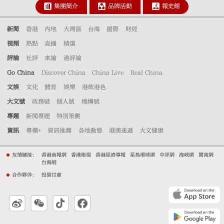
集團簡介
品牌活動
報史館
新聞
香港
內地
大灣區
台海
國際
財經
視頻
熱點
直播
精選
評論
社評
來論
港評論
Go China
Discover China
China Live
Real China
文娛
文化
體育
娛樂
港飲港色
大文號
政務號
個人號
機構號
專題
新聞專題
特別策劃
資訊
專欄+
資訊推薦
各地動態
港澳速遞
大文健康
友情鏈接：
香港商報網
香港衛視
香港經濟導報
星島環球網
中評網
海峽網
閩南網
台海網
合作夥伴：
投資甘肅