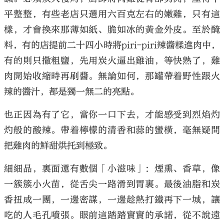
平整整，有些老店只選用六百克左右的嫩雞，只有這
樣，才會換來那薄如紙、脆如冰的黃金外皮。至於醃
料，有的店提前二十四小時將piri-piri辣醬糅進肉中，
有的則只撒粗鹽，先用炭火逼出雞油，等快熟了，雞
肉開始收縮時再刷醬。無論如何，那罐帶着野性跟火
辣的醬汁，都是獨一無二的亮點。
也正因為有了它，當你一口下去，才能感受到烈焰灼
灼般的酸辣。帶着檸檬的清香和蒜的蠻橫，毫無疑問
把雞肉的鮮甜烘托到極致。
細細品，裏面還有數個「小滋味」：煙熏、香草，像
一簇簇小火苗，從舌尖一路滑到胃裏。最後油脂和炭
香扭成一團，一邊密謀，一邊趁熱打鐵再下一城，讓
吃的人毛孔噴張。眼前這踏踏實實的承諾，從不說遠