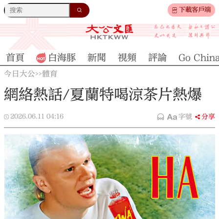
下載客戶端
首頁
白海豚
新聞
視頻
評論
Go Chin
今日大公
體育
>>
網絡熱話/夏蘭特喝涼茶片熱爆
2026.06.11
04:16
字號
分享