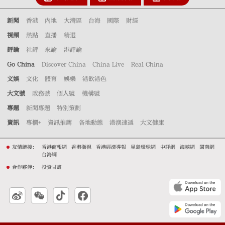
新聞
香港
內地
大灣區
台海
國際
財經
視頻
熱點
直播
精選
評論
社評
來論
港評論
Go China
Discover China
China Live
Real China
文娛
文化
體育
娛樂
港飲港色
大文號
政務號
個人號
機構號
專題
新聞專題
特別策劃
資訊
專欄+
資訊推薦
各地動態
港澳速遞
大文健康
友情鏈接：
香港商報網
香港衛視
香港經濟導報
星島環球網
中評網
海峽網
閩南網
台海網
合作夥伴：
投資甘肅