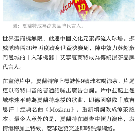
圖：夏蘭特成為涼茶品牌代言人。
世界盃商機無限，就連中國文化元素都流入球場。挪
大公文匯
威隊時隔28年再度躋身世盃決賽周，陣中效力英超豪
門曼城的「入球機器」艾寧夏蘭特成為傳統涼茶品牌
代言人。
在宣傳片中，夏蘭特穿上標誌性9號球衣喝涼茶，片尾
更以奇特口音的普通話喊出廣告台詞。片中並配上曼
城球迷平時為夏蘭特應援的歌曲，即德國樂隊「成吉
思汗」經典名曲《Moskau》，重新填詞改成涼茶版
本。最令人意外的是，夏蘭特在廣告中傾力演出，表
情滑稽加上特效，惹球迷發笑並即時熱爆網絡。