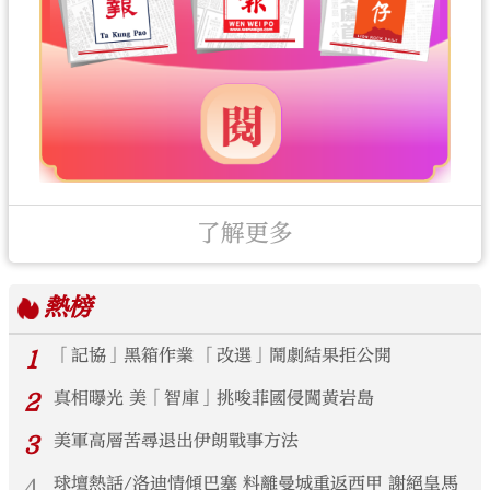
了解更多
熱榜
1
「記協」黑箱作業 「改選」鬧劇結果拒公開
2
真相曝光 美「智庫」挑唆菲國侵闖黃岩島
3
美軍高層苦尋退出伊朗戰事方法
4
球壇熱話/洛迪情傾巴塞 料離曼城重返西甲 謝絕皇馬