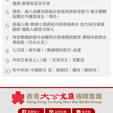
邀請 摩連奴直言失望
5
調查：逾八成憂加薪超出家庭經濟承受能力 僱主團體
促關注外傭借貸及「博炒」
6
造福人類/嫦娥七號將赴月球南極尋水 助力深空資源
勘探 鋪路人類登月探火
7
周星馳攜劉嘉玲迪麗熱巴香港戲院謝票 遺憾未能推出
粵語版《功夫女足》
8
七日談（海外篇）/華盛頓的假牙\吳捷
9
內地空巢老人1.3億 「共享兒女」受歡迎
10
和平利用/中國探月 從「繞落回」邁向「勘採用」
集團簡介
品牌活動
報史館