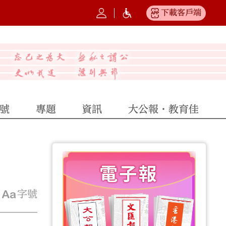
下載客戶端
號
專題
資訊
大公報·教育佳
字號