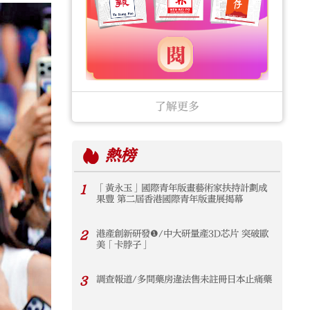
了解更多
熱榜
1
「黃永玉」國際青年版畫藝術家扶持計劃成
果豐 第二屆香港國際青年版畫展揭幕
2
港產創新研發❶/中大研量產3D芯片 突破歐
美「卡脖子」
3
調查報道/多間藥房違法售未註冊日本止痛藥