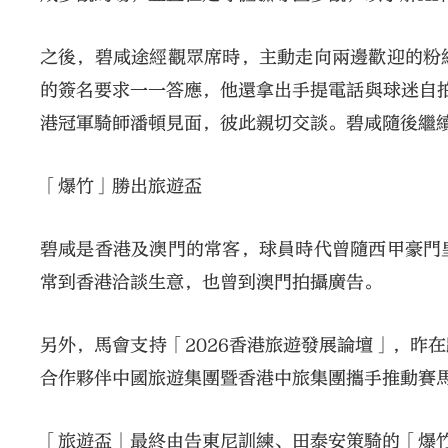
之後，碧咸途經觀眾席時，主動走向兩邊歡迎的粉
的簽名要求一一答應，他還拿出手提電話與球迷自
港冠軍騎師潘頓見面，彼此親切交談。碧咸隨後繼
「爆竹」勝出旅遊盃
碧咸是香港及澳門的常客，球員時代曾隨西甲豪門
常到香港洽談生意，也曾到澳門拍攝廣告。
另外，馬會支持「2026香港旅遊發展論壇」，昨
合作夥伴中國旅遊集團暨香港中旅集團攜手推動賽
「旅遊盃」最終由告東尼訓練、田泰安策騎的「爆