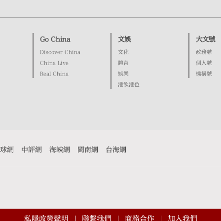
Go China
文娛
大文號
Discover China
文化
政務號
China Live
體育
個人號
Real China
娛樂
機構號
港飲港色
球網
中評網
海峽網
閩南網
台海網
私隱政策聲明
聯繫我們
商務合作
加入我們