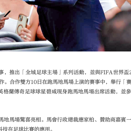
，推出「全城足球主場」系列活動，並與FIFA世界盃2
合作。合作雙方10日在跑馬地馬場上演的賽事中，舉行「
英格蘭傳奇足球球星碧咸現身跑馬地馬場出席活動，並
跑馬地馬場驚喜亮相。馬會行政總裁應家柏、贊助商嘉賓
科技在足球比賽的應用。