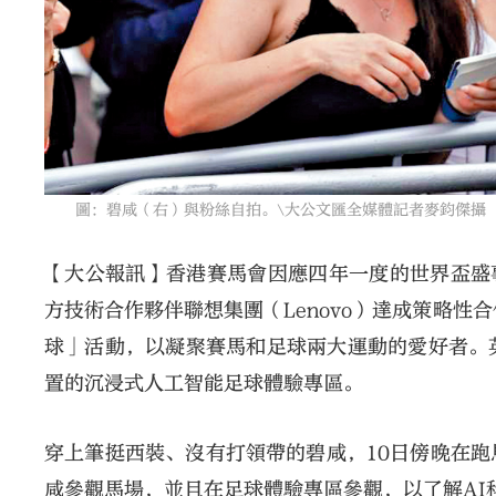
圖：碧咸（右）與粉絲自拍。\大公文匯全媒體記者麥鈞傑攝
【大公報訊】香港賽馬會因應四年一度的世界盃盛事
方技術合作夥伴聯想集團（Lenovo）達成策略性
球」活動，以凝聚賽馬和足球兩大運動的愛好者。
置的沉浸式人工智能足球體驗專區。
穿上筆挺西裝、沒有打領帶的碧咸，10日傍晚在
咸參觀馬場，並且在足球體驗專區參觀，以了解AI