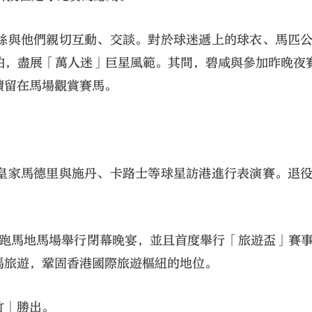
絲與他們親切互動、交談。對於球迷遞上的球衣、馬匹
拍，盡展「萬人迷」巨星風範。其間，碧咸與參加昨晚夜
續留在馬場觀賞賽馬。
皇家馬德里與施丹、卡路士等球星訪港進行表演賽。退
在跑馬地馬場舉行閉幕晚宴，並且首度舉行「旅遊盃」賽
馬旅遊，鞏固香港國際旅遊樞紐的地位。
竹」勝出。