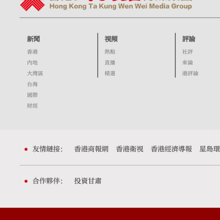
新聞
視頻
評論
香港
熱點
社評
內地
直播
來論
大灣區
精選
港評論
台海
國際
財經
友情鏈接：
香港商報網
香港衛視
香港經濟導報
星島環
合作夥伴：
投資甘肅