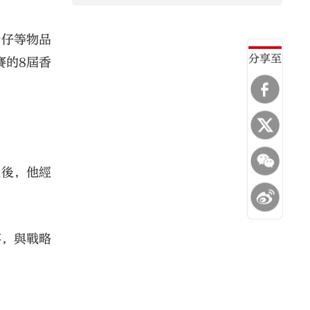
公仔等物品
分享至
賽的8屆香
役後，他經
事，與戰略