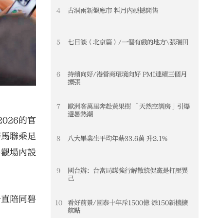
4
古洞兩新盤應市 料月內硬撼開售
5
七日談（北京篇）/一個有戲的地方\張瑞田
6
持續向好/港營商環境向好 PMI連續三個月
擴張
7
歐洲客萬里奔赴黃果樹 「天然空調房」引爆
避暑熱潮
026的官
賽馬聯乘足
8
八大畢業生平均年薪33.6萬 升2.1%
參觀場內設
9
國台辦：台當局謀強行解散統促黨是打壓異
己
一直陪同碧
10
看好前景/國泰十年斥1500億 添150新機擴
航點