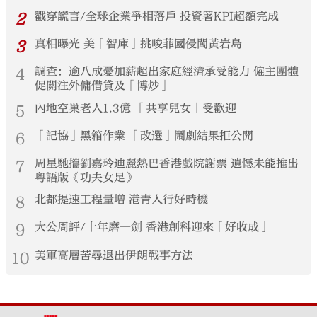
2
戳穿謊言/全球企業爭相落戶 投資署KPI超額完成
3
真相曝光 美「智庫」挑唆菲國侵闖黃岩島
4
調查：逾八成憂加薪超出家庭經濟承受能力 僱主團體
促關注外傭借貸及「博炒」
5
內地空巢老人1.3億 「共享兒女」受歡迎
6
「記協」黑箱作業 「改選」鬧劇結果拒公開
7
周星馳攜劉嘉玲迪麗熱巴香港戲院謝票 遺憾未能推出
粵語版《功夫女足》
8
北都提速工程量增 港青入行好時機
9
大公周評/十年磨一劍 香港創科迎來「好收成」
10
美軍高層苦尋退出伊朗戰事方法