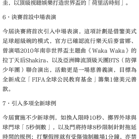
圭，以頂級視聽娛樂打造世界盃的「荷里活時刻」。
6·決賽首設中場表演
今屆決賽將首次引入中場表演，這項計劃是借鑒美式
足球超級碗的模式，官方已確認流行樂天后麥當娜、
曾演唱2010年南非世界盃主題曲《Waka Waka》的
拉丁天后Shakira、以及亞洲韓流頂級天團BTS（防彈
少年團）聯合演出，活動更是一場慈善義演，目標為
全新成立「FIFA全球公民教育基金」籌集1億美元善
款。
7·引入多項全新球例
今屆實施不少新球例，如換人限時10秒、擲界外球與
球門球「5秒倒數」，以及門將持球8秒限制針對拖延
時間的規例；打擊假摔就有受傷強制離場1分鐘，亦禁