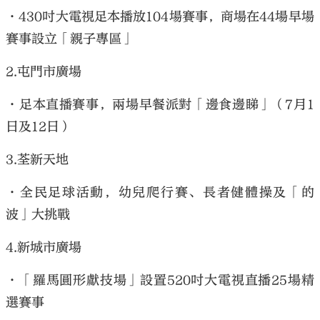
•430吋大電視足本播放104場賽事，商場在44場早場
賽事設立「親子專區」
2.屯門市廣場
•足本直播賽事，兩場早餐派對「邊食邊睇」（7月1
日及12日）
3.荃新天地
•全民足球活動，幼兒爬行賽、長者健體操及「的
波」大挑戰
4.新城市廣場
•「羅馬圓形獻技場」設置520吋大電視直播25場精
選賽事