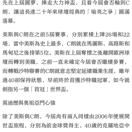
先在上屆圓夢，捧走大力神盃，且看今屆會否輪到C
朗，讓這長達二十年來球壇經典的「瑜亮之爭」圓滿
落幕。
美斯與C朗在之前5屆賽事，分別累積上陣26場和22
場，當中美斯為史上最多，C朗就在馬圖斯、高路斯和
馬甸尼之後排第5位。美斯在上屆奪標之後離開歐洲球
壇而轉到美職，之前一直未確定今屆會否繼續參賽，
而轉戰沙特聯賽的C朗就意志堅定延續職業生涯，雖年
過40卻保持狀態，早前終於首獲沙特職冠軍，如今就
劍指另一個「首冠」世界盃。
莫迪歷與奧祖亞鬥心強
除了美斯與C朗，今屆尚有兩人同樣由2006年便展開
世盃旅程，分別為前金球獎得主、40歲的克羅地亞中