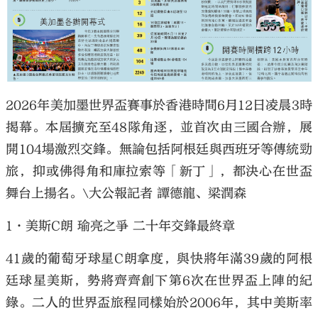
2026年美加墨世界盃賽事於香港時間6月12日凌晨3時
揭幕。本屆擴充至48隊角逐，並首次由三國合辦，展
開104場激烈交鋒。無論包括阿根廷與西班牙等傳統勁
旅，抑或佛得角和庫拉索等「新丁」，都決心在世盃
舞台上揚名。\大公報記者 譚德龍、梁潤森
1·美斯C朗 瑜亮之爭 二十年交鋒最終章
41歲的葡萄牙球星C朗拿度，與快將年滿39歲的阿根
廷球星美斯，勢將齊齊創下第6次在世界盃上陣的紀
錄。二人的世界盃旅程同樣始於2006年，其中美斯率