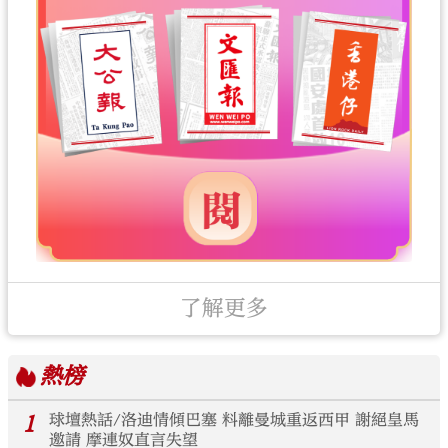
了解更多
熱榜
1
球壇熱話/洛迪情傾巴塞 料離曼城重返西甲 謝絕皇馬
邀請 摩連奴直言失望