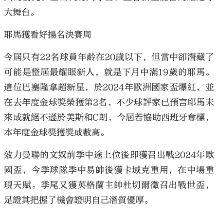
大舞台。
耶馬獲看好揚名決賽周
今屆只有22名球員年齡在20歲以下，但當中卻潛藏了
可能是整屆最耀眼新人，就是下月中滿19歲的耶馬。
這位巴塞隆拿超新星，於2024年歐洲國家盃爆紅，並
在去年度金球獎榮獲第2名，不少球評家已預言耶馬未
來成就絕不遜於美斯和C朗，今屆若協助西班牙奪標，
本年度金球獎獲獎成數高。
效力曼聯的文奴前季中途上位後即獲召出戰2024年歐
國盃，今季球隊季中易帥後獲卡域克重用，在中場重
現天賦。季尾又獲英格蘭主帥杜切爾徵召出戰世盃，
足證其把握了機會證明自己潛質優厚。