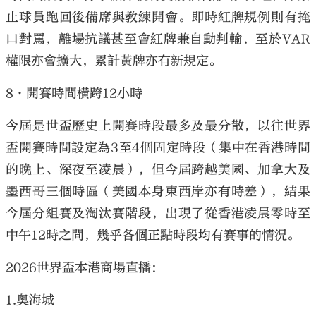
止球員跑回後備席與教練開會。即時紅牌規例則有掩
口對罵，離場抗議甚至會紅牌兼自動判輸，至於VAR
權限亦會擴大，累計黃牌亦有新規定。
8·開賽時間橫跨12小時
今屆是世盃歷史上開賽時段最多及最分散，以往世界
盃開賽時間設定為3至4個固定時段（集中在香港時間
的晚上、深夜至凌晨），但今屆跨越美國、加拿大及
墨西哥三個時區（美國本身東西岸亦有時差），結果
今屆分組賽及淘汰賽階段，出現了從香港凌晨零時至
中午12時之間，幾乎各個正點時段均有賽事的情況。
2026世界盃本港商場直播：
1.奧海城