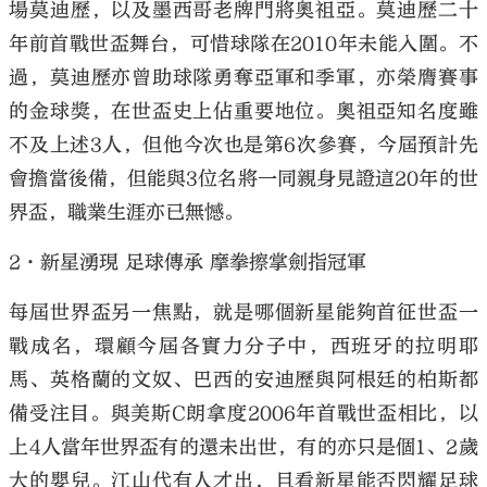
場莫迪歷，以及墨西哥老牌門將奧祖亞。莫迪歷二十
年前首戰世盃舞台，可惜球隊在2010年未能入圍。不
過，莫迪歷亦曾助球隊勇奪亞軍和季軍，亦榮膺賽事
的金球獎，在世盃史上佔重要地位。奧祖亞知名度雖
不及上述3人，但他今次也是第6次參賽，今屆預計先
會擔當後備，但能與3位名將一同親身見證這20年的世
界盃，職業生涯亦已無憾。
2·新星湧現 足球傳承 摩拳擦掌劍指冠軍
每屆世界盃另一焦點，就是哪個新星能夠首征世盃一
戰成名，環顧今屆各實力分子中，西班牙的拉明耶
馬、英格蘭的文奴、巴西的安迪歷與阿根廷的柏斯都
備受注目。與美斯C朗拿度2006年首戰世盃相比，以
上4人當年世界盃有的還未出世，有的亦只是個1、2歲
大的嬰兒。江山代有人才出，且看新星能否閃耀足球