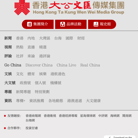
集團簡介
品牌活動
報史館
新聞
香港
內地
大灣區
台海
國際
財經
視頻
熱點
直播
精選
評論
社評
來論
港評論
Go China
Discover China
China Live
Real China
文娛
文化
體育
娛樂
港飲港色
大文號
政務號
個人號
機構號
專題
新聞專題
特別策劃
資訊
專欄+
資訊推薦
各地動態
港澳速遞
大文健康
友情鏈接：
香港商報網
香港衛視
香港經濟導報
星島環球網
中評網
海峽網
閩南網
台海網
合作夥伴：
投資甘肅