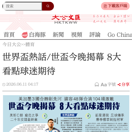
下載客戶端
首頁
白海豚
新聞
視頻
評論
Go Chin
今日大公
體育
>>
世界盃熱話/世盃今晚揭幕 8大
看點球迷期待
2026.06.11
04:17
字號
分享