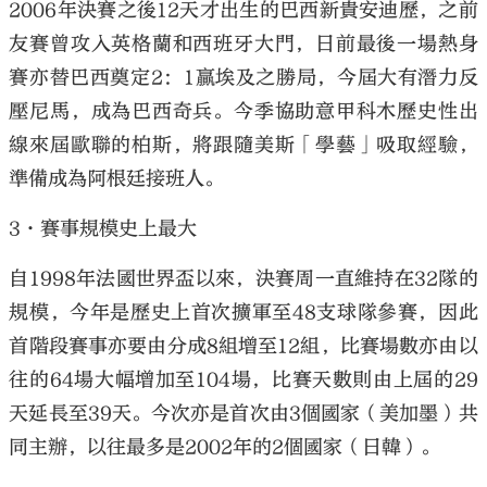
2006年決賽之後12天才出生的巴西新貴安迪歷，之前
友賽曾攻入英格蘭和西班牙大門，日前最後一場熱身
賽亦替巴西奠定2：1贏埃及之勝局，今屆大有潛力反
壓尼馬，成為巴西奇兵。今季協助意甲科木歷史性出
線來屆歐聯的柏斯，將跟隨美斯「學藝」吸取經驗，
準備成為阿根廷接班人。
3·賽事規模史上最大
自1998年法國世界盃以來，決賽周一直維持在32隊的
規模，今年是歷史上首次擴軍至48支球隊參賽，因此
首階段賽事亦要由分成8組增至12組，比賽場數亦由以
往的64場大幅增加至104場，比賽天數則由上屆的29
天延長至39天。今次亦是首次由3個國家（美加墨）共
同主辦，以往最多是2002年的2個國家（日韓）。