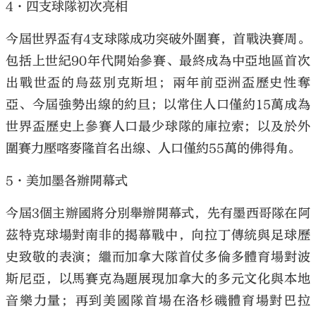
4·四支球隊初次亮相
今屆世界盃有4支球隊成功突破外圍賽，首戰決賽周。
包括上世紀90年代開始參賽、最終成為中亞地區首次
出戰世盃的烏茲別克斯坦；兩年前亞洲盃歷史性奪
亞、今屆強勢出線的約旦；以常住人口僅約15萬成為
世界盃歷史上參賽人口最少球隊的庫拉索；以及於外
圍賽力壓喀麥隆首名出線、人口僅約55萬的佛得角。
5·美加墨各辦開幕式
今屆3個主辦國將分別舉辦開幕式，先有墨西哥隊在阿
茲特克球場對南非的揭幕戰中，向拉丁傳統與足球歷
史致敬的表演；繼而加拿大隊首仗多倫多體育場對波
斯尼亞，以馬賽克為題展現加拿大的多元文化與本地
音樂力量；再到美國隊首場在洛杉磯體育場對巴拉