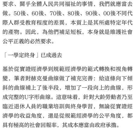
要求、關乎全體人民共同福祉的事情，我們就應當去
做。50後、60後、70後、80後、90後、00後不同代
際人群受教育程度的差異，本質上是其所處特定年代
的產物。因此，為他們補足短板，本身就是維護社會
公平正義的必然要求。
「一學定終身」已成過去
基於從實證經濟學到規範經濟學的範式轉換和視角轉
變，筆者對赫克曼曲線做了補充完善：給這條向下傾
斜的曲線補上了後半段，增加了一段向上的曲線，形
成完整的U字形曲線。這意味着，針對大齡勞動者乃至
臨近退休人員的職業培訓與終身學習，無論從實證經
濟學的收益角度，還是從規範經濟學的公平角度，都
具有極高的社會回報率，其成本應當由政府承擔。