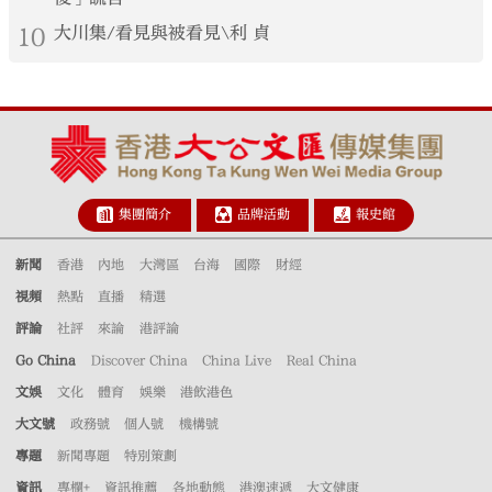
10
大川集/看見與被看見\利 貞
集團簡介
品牌活動
報史館
新聞
香港
內地
大灣區
台海
國際
財經
視頻
熱點
直播
精選
評論
社評
來論
港評論
Go China
Discover China
China Live
Real China
文娛
文化
體育
娛樂
港飲港色
大文號
政務號
個人號
機構號
專題
新聞專題
特別策劃
資訊
專欄+
資訊推薦
各地動態
港澳速遞
大文健康