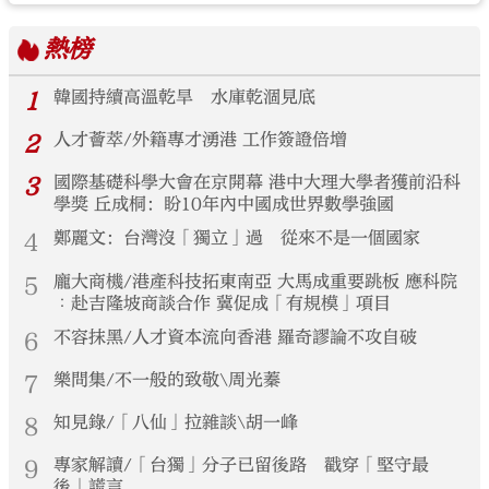
熱榜
1
韓國持續高溫乾旱 水庫乾涸見底
2
人才薈萃/外籍專才湧港 工作簽證倍增
3
國際基礎科學大會在京開幕 港中大理大學者獲前沿科
學獎 丘成桐：盼10年內中國成世界數學強國
4
鄭麗文：台灣沒「獨立」過 從來不是一個國家
5
龐大商機/港產科技拓東南亞 大馬成重要跳板 應科院
︰赴吉隆坡商談合作 冀促成「有規模」項目
6
不容抹黑/人才資本流向香港 羅奇謬論不攻自破
7
樂問集/不一般的致敬\周光蓁
8
知見錄/「八仙」拉雜談\胡一峰
9
專家解讀/「台獨」分子已留後路 戳穿「堅守最
後」謊言