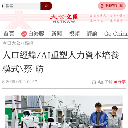
下載客戶端
首頁
白海豚
新聞
視頻
評論
Go Chin
今日大公
經濟
>>
人口經緯/AI重塑人力資本培養
模式\蔡 昉
2026.06.11
04:17
字號
分享