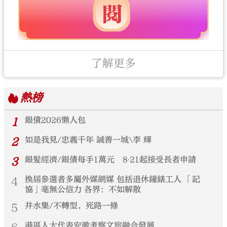
了解更多
熱榜
1
銀債2026懶人包
2
如是我見/忠義千年 誠善一城\李 輝
3
銀髮經濟/銀債每手1萬元 8‧21起接受長者申請
4
換屆參選者多屬外媒網媒 包括退休鐘錶工人 「記
協」毫無公信力 各界：不如解散
5
井水集/不轉型，死路一條
港區人大代表安徽考察文旅融合發展