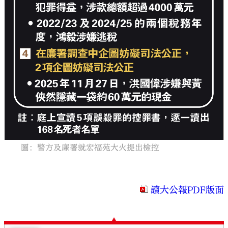
圖：警方及廉署就宏福苑大火提出檢控
讀大公報PDF版面