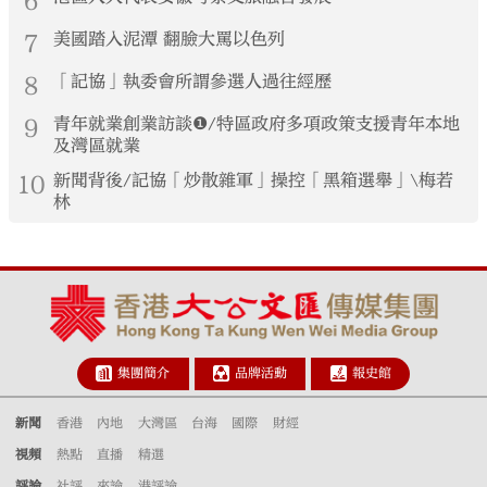
6
7
美國踏入泥潭 翻臉大罵以色列
8
「記協」執委會所謂參選人過往經歷
9
青年就業創業訪談❶/特區政府多項政策支援青年本地
及灣區就業
10
新聞背後/記協「炒散雜軍」操控「黑箱選舉」\梅若
林
集團簡介
品牌活動
報史館
新聞
香港
內地
大灣區
台海
國際
財經
視頻
熱點
直播
精選
評論
社評
來論
港評論