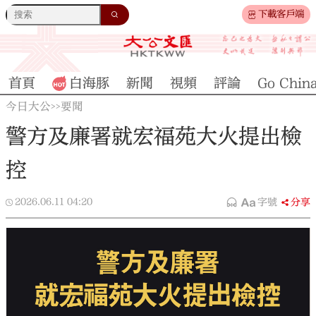
下載客戶端
首頁
白海豚
新聞
視頻
評論
Go Chin
今日大公
要聞
>>
警方及廉署就宏福苑大火提出檢
控
2026.06.11
04:20
字號
分享