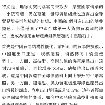
特別是，地緣衝突的陰雲尚未散去，某些國家構築的
「小院高牆」仍在蔓延，世界貿易組織也透露出全球
貿易增長可能放緩的信號。中國前5個月進出口的雙雙
提速，不僅穩固了中國全球第一大貨物貿易國的地
大公文匯
位，更成為穩定全球產業鏈供應鏈的「壓艙石」。
首先是中國貿易結構性優化。前5個月的貿易數據顯示
中國進出口正從「規模優勢」悄然轉向「質量優
勢」。一方面，高技術、高附加值的機電產品出口達
到7.58萬億元，同比增長18.4%，佔整體出口超過六
成。這是中國製造在全球價值鏈上向上攀升的生動寫
照。另一方面，鋰電池、風力發電機組等綠色產品出
口增長約四成，汽車出口增幅高達45.5%，這些曾經由
發達國家主導的賽道，如今中國品牌憑藉技術積累和
產業鏈整合能力，贏得越來越大的話語權。