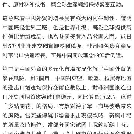
件、原材料和技術，與全球生產網絡保持緊密互動。
這意味着中國外貿的增長具有強大的內生韌性，證明
中國既是世界工廠，也是世界市場；既為全球提供高
性價比的製成品，也為各國優質產品敞開大門。近日
對53個非洲建交國實施零關稅後，非洲特色農食產品
對華出口快速增長，正是中國開放理念的鮮活例證。
第三是中國外貿的多元化市場布局化解了中國外貿的
潛在風險。前5個月，中國對東盟、歐盟、拉美等地區
的進出口增速均保持在兩位數以上，對非洲國家進出
口歷史同期首次突破1萬億元，同比增長18.2%。這種
「多點開花」的格局，有效對沖了單一市場波動帶來
的風險。當某些傳統市場需求出現疲軟時，新興市場
的增量及時補位；當部分國家試圖「脫鈎斷鏈」時，