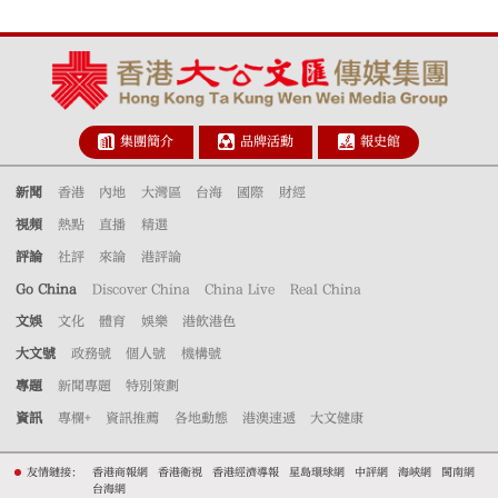
集團簡介
品牌活動
報史館
新聞
香港
內地
大灣區
台海
國際
財經
視頻
熱點
直播
精選
評論
社評
來論
港評論
Go China
Discover China
China Live
Real China
文娛
文化
體育
娛樂
港飲港色
大文號
政務號
個人號
機構號
專題
新聞專題
特別策劃
資訊
專欄+
資訊推薦
各地動態
港澳速遞
大文健康
友情鏈接：
香港商報網
香港衛視
香港經濟導報
星島環球網
中評網
海峽網
閩南網
台海網