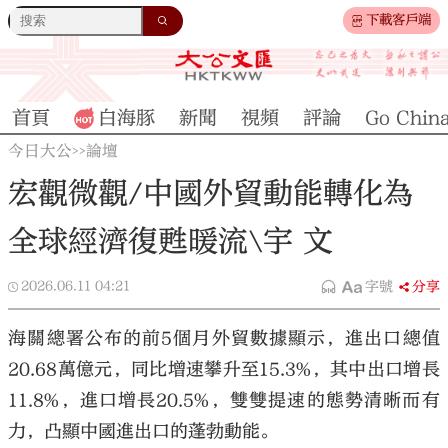
下載客戶端
首頁
白海豚
新聞
視頻
評論
Go Chin
今日大公
論壇
>>
宏觀微觀/中國外貿動能轉化為
全球經濟復甦暖流\宇 文
2026.06.11
04:21
字號
分享
海關總署公布的前5個月外貿數據顯示，進出口總值
20.68萬億元，同比增速攀升至15.3%，其中出口增長
11.8%，進口增長20.5%，雙雙提速的態勢清晰而有
力，凸顯中國進出口的蓬勃動能。