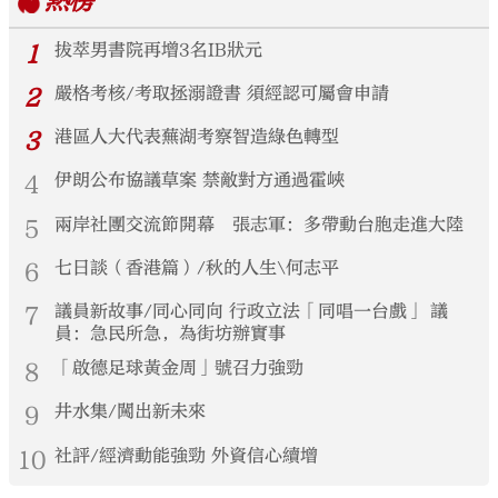
熱榜
1
拔萃男書院再增3名IB狀元
2
嚴格考核/考取拯溺證書 須經認可屬會申請
3
港區人大代表蕪湖考察智造綠色轉型
4
伊朗公布協議草案 禁敵對方通過霍峽
5
兩岸社團交流節開幕 張志軍：多帶動台胞走進大陸
6
七日談（香港篇）/秋的人生\何志平
7
議員新故事/同心同向 行政立法「同唱一台戲」 議
員：急民所急，為街坊辦實事
8
「啟德足球黃金周」號召力強勁
9
井水集/闖出新未來
10
社評/經濟動能強勁 外資信心續增