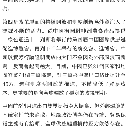
中國企業與共建「一帶一路」國家的合作反而愈發緊
密。
第四是政策層面的持續開放和制度創新為外貿注入了
源源不斷的活力。從中國海關對非洲農食產品提供
「綠色通道」，到即將舉行的第四屆中國國際供應鏈
促進博覽會，再到下半年舉行的廣交會、進博會，中
國以實際行動證明開放的大門不會因為外部風浪而關
閉，反而會越開越大。目前，中國已與31個國家和地
區簽署24個自貿協定，對自貿夥伴進出口佔比提升至
45%。這種制度型開放的推進，不僅降低了貿易成
本，更重要的是向全球釋放了穩定的政策預期。
中國前5個月進出口雙雙提振令人振奮，但外部環境的
不確定性並未消散。地緣政治博弈仍在持續，貿易保
護主義時有抬頭，全球供應鏈重構的壓力依然存在。