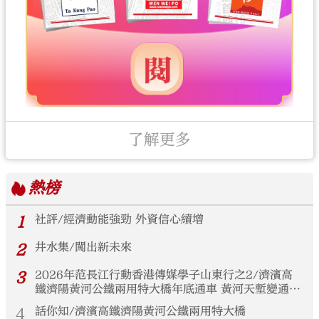
了解更多
熱榜
1
社評/經濟動能強勁 外資信心續增
2
井水集/闖出新未來
3
2026年范長江行動香港傳媒學子山東行之2/濟濱高
鐵濟陽黃河公鐵兩用特大橋年底通車 黃河天塹變通途
港生見證大國基建實力
4
話你知/濟濱高鐵濟陽黃河公鐵兩用特大橋