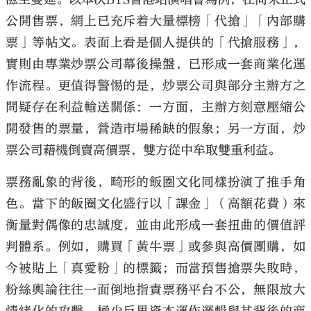
公開售票，網上已充斥着大量標榜「代搶」「內部購
票」等帖文。表面上看是個人提供的「代搶服務」，
實則由專業炒票公司幕後操盤，已形成一套商業化運
作流程。更值得警惕的是，炒票公司與部分主辦方之
間疑存在利益輸送關係：一方面，主辦方刻意壓縮公
開發售的票量，營造市場稀缺的假象；另一方面，炒
票公司藉機倒賣高價票，雙方從中牟取雙重利益。
票務亂象的背後，畸形的飯圈文化同樣扮演了推手角
色。當下的飯圈文化盛行以「課金」（高額花費）來
衡量對偶像的忠誠度，並由此形成一套扭曲的價值評
判體系。例如，購買「黃牛票」或參與高價團購，如
今被貼上「真愛粉」的標籤；而當預售搶票失敗時，
粉絲輿論往往一面倒地指責票務平台不公，無限放大