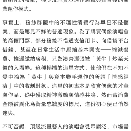
情緒化的攻擊，極少反思資本運作邏輯與其背後的商
業運作模式。
事實上，粉絲群體中的不理性消費行為早已不是個
案，而是屢見不鮮的普遍現象。為了購買偶像演唱會
的高價門票，部分粉絲不惜透支信用卡、向借貸平台
借錢，甚至在日常生活中壓縮基本開支——縮減餐
費、推遲繳納房租，只為湊齊那張被「黃牛」炒至天
價的入場券。這種極端的追星方式，使他們在不知不
覺中淪為「黃牛」與資本聯手運作的所謂「情感經
濟」中的收割對象。追星的初衷本是欣賞偶像的才華
與作品，從中獲取精神激勵與情感共鳴，然而當消費
金額被異化為衡量忠誠度的標尺，這份初心便已悄然
迷失。
不可否認，頂級流量藝人的演唱會受眾廣泛，市場需