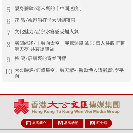
5
親身體驗/毫米裏的「中國速度」
6
花 絮/乘遊船打卡大明湖夜景
7
文化魅力/品泉水宴感受煙火氣
8
新聞綜述/「航向太空」展覽熱爆 逾50萬人參觀 同圓
航天夢 共襄復興業
9
特 寫/展廳裏的青春回響
10
大公時評/仰望星空，航天精神激勵港人譜新篇\李平
向
集團簡介
品牌活動
報史館