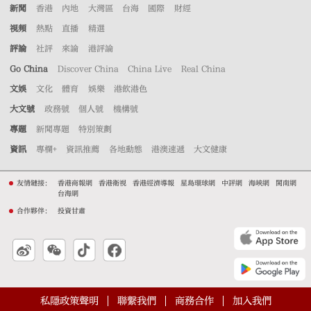
新聞
香港
內地
大灣區
台海
國際
財經
視頻
熱點
直播
精選
評論
社評
來論
港評論
Go China
Discover China
China Live
Real China
文娛
文化
體育
娛樂
港飲港色
大文號
政務號
個人號
機構號
專題
新聞專題
特別策劃
資訊
專欄+
資訊推薦
各地動態
港澳速遞
大文健康
友情鏈接：
香港商報網
香港衛視
香港經濟導報
星島環球網
中評網
海峽網
閩南網
台海網
合作夥伴：
投資甘肅
私隱政策聲明
聯繫我們
商務合作
加入我們