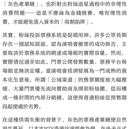
「灰色產業鏈」，也折射出粉絲追星過程中的非理性
消費問題——追星不應淪為金錢競賽，唯有理性消
費，才能避免落入資本的「收割陷阱」。
其實，粉絲投訴票務系統是捉錯用神。許多公眾長期
大公文匯
存在一個認知誤區，認為演唱會搶票的成功與否，主
要取決於票務系統的網速或場館的實際容量。然而，
實際情況遠非如此。門票公開發售數量，票務平台與
場館並無決定權。當演唱會經濟發展為一門成熟的資
本化生意後，所謂「公域渠道」的售票額度被大幅壓
縮，大量門票優先流向贊助商及頭部粉絲團，從而構
成一條封閉的內部分銷鏈。這使得普通粉絲從預售階
段起便處於劣勢。
在這種供需失衡的背景下，灰色的票務產業鏈便自然
滋生蔓延。以本次BTS香港站演唱會為例，在尚未正式