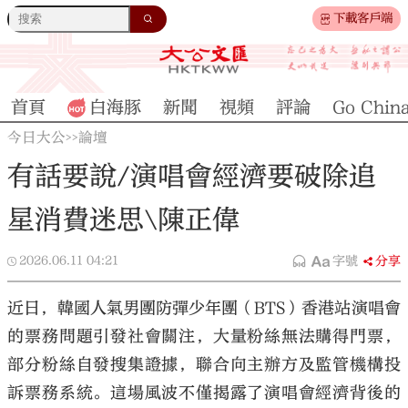
下載客戶端
首頁
白海豚
新聞
視頻
評論
Go Chin
今日大公
論壇
>>
有話要說/演唱會經濟要破除追
星消費迷思\陳正偉
2026.06.11
04:21
字號
分享
近日，韓國人氣男團防彈少年團（BTS）香港站演唱會
的票務問題引發社會關注，大量粉絲無法購得門票，
部分粉絲自發搜集證據，聯合向主辦方及監管機構投
訴票務系統。這場風波不僅揭露了演唱會經濟背後的