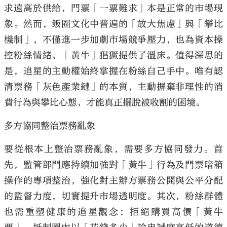
求遠高於供給，門票「一票難求」本是正常的市場現
象。然而，飯圈文化中普遍的「放大焦慮」與「攀比
機制」，不僅進一步加劇市場競爭壓力，也為資本操
控粉絲情緒、「黃牛」猖獗提供了溫床。值得深思的
是，追星的主動權始終掌握在粉絲自己手中。唯有認
清票務「灰色產業鏈」的本質，主動摒棄非理性的消
費行為與攀比心態，才能真正擺脫被收割的困境。
多方協同整治票務亂象
要從根本上整治票務亂象，需要多方協同發力。首
先，監管部門應持續加強對「黃牛」行為及門票暗箱
操作的專項整治，強化對主辦方票務公開與公平分配
的監督力度，切實提升市場透明度。其次，粉絲群體
也需重塑健康的追星觀念：拒絕購買高價「黃牛