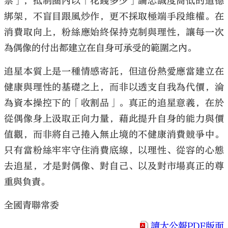
票」，抵制圈內以「花錢多少」論忠誠度高低的道德
綁架，不盲目跟風炒作，更不採取極端手段維權。在
消費取向上，粉絲應始終保持克制與理性，讓每一次
為偶像的付出都建立在自身可承受的範圍之內。
追星本質上是一種情感寄託，但這份熱愛應當建立在
健康與理性的基礎之上，而非以透支自我為代價，淪
為資本操控下的「收割品」。真正的追星意義，在於
從偶像身上汲取正向力量，藉此提升自身的能力與價
值觀，而非將自己捲入無止境的不健康消費競爭中。
只有當粉絲牢牢守住消費底線，以理性、從容的心態
去追星，才是對偶像、對自己、以及對市場真正的尊
重與負責。
全國青聯常委
讀大公報PDF版面