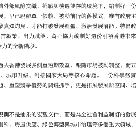
前外部風險交織，挑戰與機遇並存的環境下，編制好一
展，早已脫離單一依賴、被動前行的舊模式。唯有政府
業真知灼見，才能打破發展壁壘、激活發展潛能。特區
建言獻策、出力賦能，齊心協力編制好這份引領香港未
活力的全新階段。
大公文匯
過去香港發展多側重短期效益、跟隨市場被動調整，而
善、城市升級、對接國家大局等核心命題。一份科學務
題、重塑競爭優勢的關鍵抓手，更是拓展發展新空間、
規劃不是抽象的宏觀文件，而是為全社會利益制訂的發
創科、房屋供應、綠色轉型與城市治理等多個重大領域
。