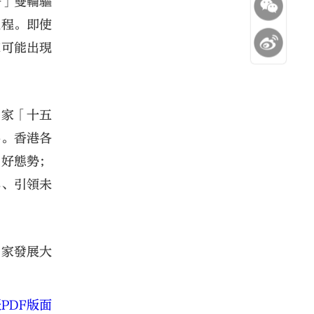
+」雙輪驅
工程。即使
來可能出現
國家「十五
為。香港各
良好態勢；
興、引領未
國家發展大
PDF版面