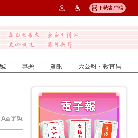
下載客戶端
號
專題
資訊
大公報·教育佳
字號