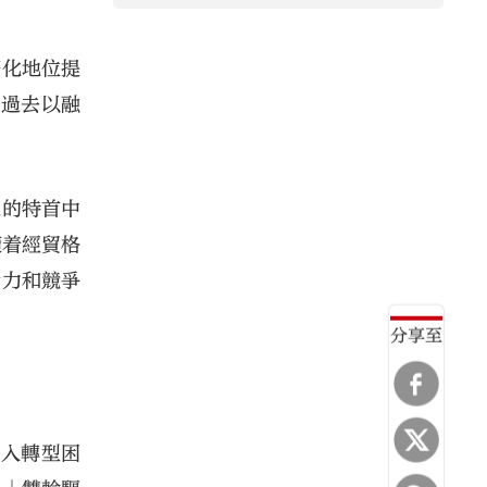
際化地位提
從過去以融
。
束的特首中
隨着經貿格
活力和競爭
分享至
陷入轉型困