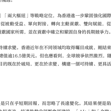
佳機遇。
」「兩大樞紐」等戰略定位，為香港進一步鞏固強化國
須從被動受益、單向對接，轉向主動貢獻、雙向賦能，
貢獻國家所需，並在貢獻中確立和鞏固自身的長期競爭力
持續求變。香港近年在不同領域均取得矚目成就，剛結
總值逾16.5億美元。但也應看到，全球競爭依然激烈，
目的既在於破局，更在於求變，構建一個可持續、更具
就是只在乎短期回報，而忽略了長遠變化。其結果便是