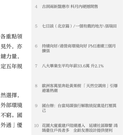
4
古洞兩新盤應市 料月內硬撼開售
5
七日談（北京篇）/一個有戲的地方\張瑞田
究各重點領
意見外，亦
6
持續向好/港營商環境向好 PMI連續三個月
擴張
關鍵力量，
決定五年規
7
八大畢業生平均年薪33.6萬 升2.1%
8
歐洲客萬里奔赴黃果樹 「天然空調房」引爆
避暑熱潮
必然選擇，
，外部環境
9
國台辦：台當局謀強行解散統促黨是打壓異
己
出不窮。國
聯外通」優
10
花園大廈重建戶陸續遷入 延續社區聯繫 鴻
鵠臺住戶長者多 全齡友善設計提供便利