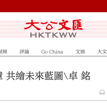
視頻
評論
Go China
文娛
大文
 共繪未來藍圖\卓 銘