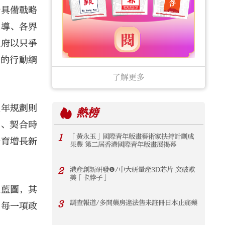
份具備戰略
主導、各界
政府以只爭
來的行動綱
了解更多
五年規劃則
熱榜
實、契合時
1
「黃永玉」國際青年版畫藝術家扶持計劃成
培育增長新
果豐 第二屆香港國際青年版畫展揭幕
2
港產創新研發❶/中大研量產3D芯片 突破歐
美「卡脖子」
展藍圖，其
3
調查報道/多間藥房違法售未註冊日本止痛藥
，每一項政