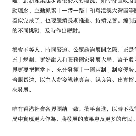
難，創新產業起步落後於人的境況，如今特區政府急
動理念，主動抓緊「一帶一路」和粵港澳大灣區等
看似完成了，也要繼續長期推進、持續完善。編制
的不同挑戰，及時作出應對。
機會不等人，時間緊迫。公眾諮詢展開之際，正是
五」規劃、更好融入和服務國家發展大局，寄予殷
界更要把握當下，充分發揮「一國兩制」制度優勢
着眼長遠，以主人翁姿態建真言、謀良策、出實招
來發展。
唯有香港社會各界團結一致，攜手奮進，以時不我
局中實現更大作為，將發展的成果惠及更多的市民