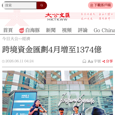
下載客戶端
首頁
白海豚
新聞
視頻
評論
Go Chin
今日大公
經濟
>>
跨境資金匯劃4月增至1374億
2026.06.11
04:24
字號
分享