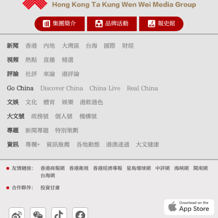
集團簡介
品牌活動
報史館
新聞
香港
內地
大灣區
台海
國際
財經
視頻
熱點
直播
精選
評論
社評
來論
港評論
Go China
Discover China
China Live
Real China
文娛
文化
體育
娛樂
港飲港色
大文號
政務號
個人號
機構號
專題
新聞專題
特別策劃
資訊
專欄+
資訊推薦
各地動態
港澳速遞
大文健康
友情鏈接：
香港商報網
香港衛視
香港經濟導報
星島環球網
中評網
海峽網
閩南網
台海網
合作夥伴：
投資甘肅