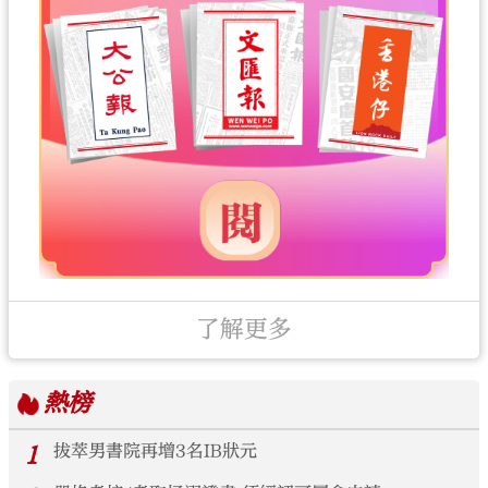
了解更多
熱榜
1
拔萃男書院再增3名IB狀元