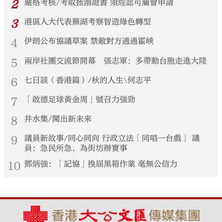
2
嚴格考核/考取拯溺證書 須經認可屬會申請
3
港區人大代表蕪湖考察智造綠色轉型
4
伊朗公布協議草案 禁敵對方通過霍峽
5
兩岸社團交流節開幕 張志軍：多帶動台胞走進大陸
6
七日談（香港篇）/秋的人生\何志平
7
「啟德足球黃金周」號召力強勁
8
井水集/闖出新未來
9
議員新故事/同心同向 行政立法「同唱一台戲」 議
員：急民所急，為街坊辦實事
10
鄧炳強：「記協」換屆黑箱作業 毫無公信力