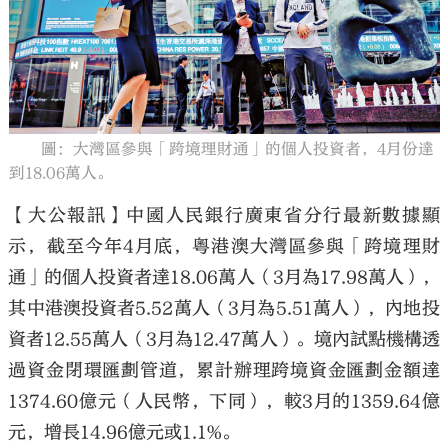
大公文匯
圖：大灣區參與「跨境理財通」的個人投資者，4月份達
到18.06萬人。
【大公報訊】中國人民銀行廣東省分行最新數據顯
示，截至今年4月底，粵港澳大灣區參與「跨境理財
通」的個人投資者達18.06萬人（3月為17.98萬人），
其中港澳投資者5.52萬人（3月為5.51萬人），內地投
資者12.55萬人（3月為12.47萬人）。境內試點機構透
過資金閉環匯劃管道，累計辦理跨境資金匯劃金額達
1374.60億元（人民幣，下同），較3月的1359.64億
元，增長14.96億元或1.1%。