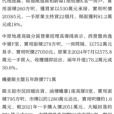
代理透露，啟德跑道區柏蔚森1座低層K室一房戶，實
用面積260方呎，獲買家以530萬元承接，實用呎價
20385元，一手原業主持貨22個月，賬面獲利81.2萬
元或18%。
中原地產高級分區營業經理高偉鴻表示，西營盤尚逸
中層F室，實用面積278方呎，一房間隔，以752萬元
易手，實用呎價27050元。原業主2024年7月以575.8
萬元一手買入，收樓隨即沽出，兩年升值176.2萬元或
30.6%。
曦臺銀主盤五年跌價771萬
銀主趁市況回暖沽貨，油塘曦臺1座高層B室，實用面
積795方呎，市傳以約1280萬元沽出，實用呎價約1.6
萬元，較2021年一手購入價2051萬元，大幅回落約