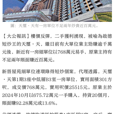
圖：天璽·天有一房單位不足兩年炒貴近百萬元。
大公文匯
【大公報訊】樓價反彈，二手獲利湧現，被喻為啟德
短炒王的天璽·天，繼日前有大單位業主勁賺逾千萬
元後，新近有一房細單位以768萬元易手，原業主持有
不足兩年賬面賺近百萬元。
新晉屋苑細單位連環錄得短炒個案，代理透露，天璽
·天第1期3座中低層B3室一房單位，實用面積301方
呎，成交價768萬元，實用呎價25515元。原業主於
2024年10月以675.72萬元一手購入，持貨20個月，
賬面賺92.28萬元或13.6%。