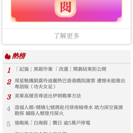
了解更多
熱榜
1
「記協」黑箱作業 「改選」鬧劇結果拒公開
2
周星馳攜劉嘉玲迪麗熱巴香港戲院謝票 遺憾未能推出
粵語版《功夫女足》
3
美軍高層苦尋退出伊朗戰事方法
4
造福人類/嫦娥七號將赴月球南極尋水 助力深空資源
勘探 鋪路人類登月探火
5
強颱風「白海豚」襲日 逾5萬戶停電