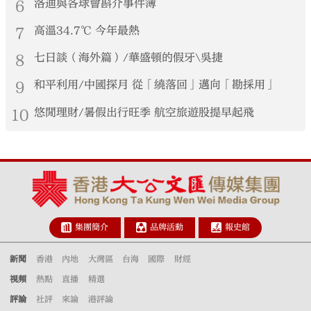
6
洛迪與各球會斟介事件簿
7
高溫34.7℃ 今年最熱
8
七日談（海外篇）/華盛頓的假牙\吳捷
9
和平利用/中國探月 從「繞落回」邁向「勘採用」
10
悠閒理財/暑假出行旺季 航空旅遊股提早起飛
集團簡介
品牌活動
報史館
新聞
香港
內地
大灣區
台海
國際
財經
視頻
熱點
直播
精選
評論
社評
來論
港評論