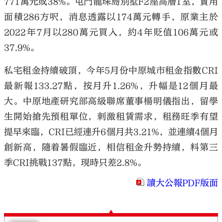
771萬元或38%。屯門龍珠島別墅F2座高層1室，實用
面積286方呎，消息透露以174萬元轉手，原業主於
2022年7月以280萬元買入，約4年貶值106萬元或
37.9%。
私宅租金持續破頂，今年5月份中原城市租金指數CRI
最新報133.27點，按月升1.26%，升幅是12個月最
大。中原地產研究部高級聯席董事楊明儀指出，留學
生開始搶先預租單位，刺激租賃需求，租務旺季有望
提早來臨，CRI已經連升6個月共3.21%，並連續4個月
創新高，隨着暑假臨近，相信租金升勢持續，料第三
季CRI挑戰137點，現時只差2.8%。
讀大公報PDF版面