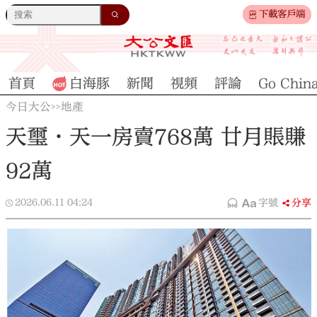
下載客戶端
首頁
白海豚
新聞
視頻
評論
Go Chin
今日大公
地產
>>
天璽·天一房賣768萬 廿月賬賺
92萬
2026.06.11
04:24
字號
分享