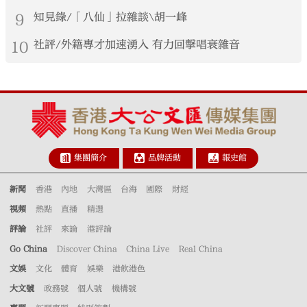
9
知見錄/「八仙」拉雜談\胡一峰
10
社評/外籍專才加速湧入 有力回擊唱衰雜音
集團簡介
品牌活動
報史館
新聞
香港
內地
大灣區
台海
國際
財經
視頻
熱點
直播
精選
評論
社評
來論
港評論
Go China
Discover China
China Live
Real China
文娛
文化
體育
娛樂
港飲港色
大文號
政務號
個人號
機構號