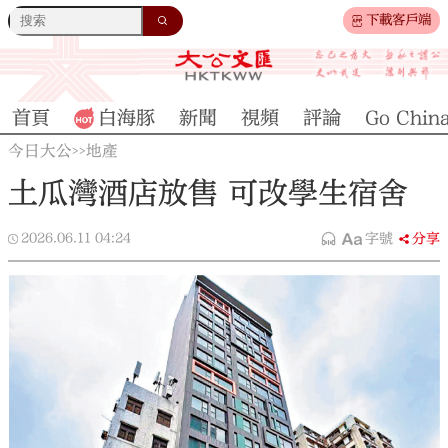
下載客戶端
首頁
白海豚
新聞
視頻
評論
Go Chin
今日大公
地產
>>
土瓜灣酒店放售 可改學生宿舍
2026.06.11
04:24
字號
分享