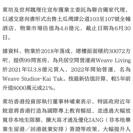
萊坊及世邦魏理仕宣布獲業主委託為聯合獨家代理，
以遞交意向書形式出售土瓜灣譚公道103至107號全幢
酒店，物業市場估值為4.6億元，截止日期為6月30
日。
據資料，物業於2018年落成，總樓面面積約30072方
呎，提供99間客房，為共居空間營運商Weave Living
於2021年以3.8億元買入，2022年開始營運，名為
Weave Studios-Kai Tak。按最新估值計算，較5年前
升值8000萬元或21%。
萊坊香港投資部執行董事林嘯東表示，特區政府近年
銳意將香港打造為國際專上教育樞紐，並透過大幅放
寬非本地生限額、擴大高才通及優化IANG（非本地畢
業生留港／回港就業安排）簽證等政策，大幅提升人