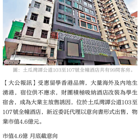
大公文匯
圖：土瓜灣譚公道103至107號全幢酒店共有99間客房。
【大公報訊】受惠留學香港品牌，大量海外及內地生
湧港，宿位供不應求，財團積極吸納酒店改裝為學生
宿舍，成為大業主放售誘因，位於土瓜灣譚公道103至
107號全幢酒店，新近委託代理以意向書形式出售，物
業市值4.6億元。
市值4.6億 月底截意向