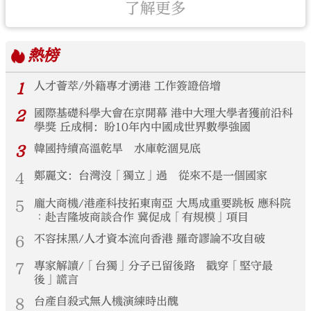
了解更多
熱榜
1
人才薈萃/外籍專才湧港 工作簽證倍增
2
國際基礎科學大會在京開幕 港中大理大學者獲前沿科
學獎 丘成桐：盼10年內中國成世界數學強國
3
韓國持續高溫乾旱 水庫乾涸見底
4
鄭麗文：台灣沒「獨立」過 從來不是一個國家
5
龐大商機/港產科技拓東南亞 大馬成重要跳板 應科院
︰赴吉隆坡商談合作 冀促成「有規模」項目
6
不容抹黑/人才資本流向香港 羅奇謬論不攻自破
7
專家解讀/「台獨」分子已留後路 戳穿「堅守最
後」謊言
8
台產自殺式無人機演練時出醜