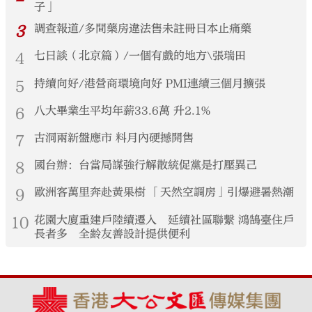
子」
3
調查報道/多間藥房違法售未註冊日本止痛藥
4
七日談（北京篇）/一個有戲的地方\張瑞田
5
持續向好/港營商環境向好 PMI連續三個月擴張
6
八大畢業生平均年薪33.6萬 升2.1%
7
古洞兩新盤應市 料月內硬撼開售
8
國台辦：台當局謀強行解散統促黨是打壓異己
9
歐洲客萬里奔赴黃果樹 「天然空調房」引爆避暑熱潮
10
花園大廈重建戶陸續遷入 延續社區聯繫 鴻鵠臺住戶
長者多 全齡友善設計提供便利