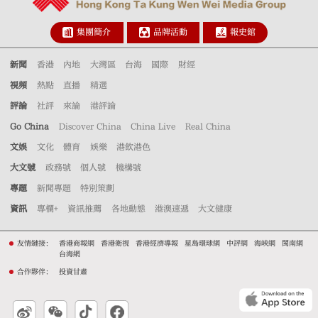
集團簡介
品牌活動
報史館
新聞
香港
內地
大灣區
台海
國際
財經
視頻
熱點
直播
精選
評論
社評
來論
港評論
Go China
Discover China
China Live
Real China
文娛
文化
體育
娛樂
港飲港色
大文號
政務號
個人號
機構號
專題
新聞專題
特別策劃
資訊
專欄+
資訊推薦
各地動態
港澳速遞
大文健康
友情鏈接：
香港商報網
香港衛視
香港經濟導報
星島環球網
中評網
海峽網
閩南網
台海網
合作夥伴：
投資甘肅