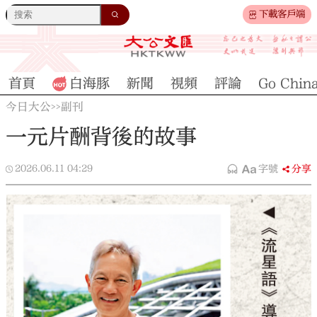
下載客戶端
首頁
白海豚
新聞
視頻
評論
Go Chin
今日大公
副刊
>>
一元片酬背後的故事
2026.06.11
04:29
字號
分享