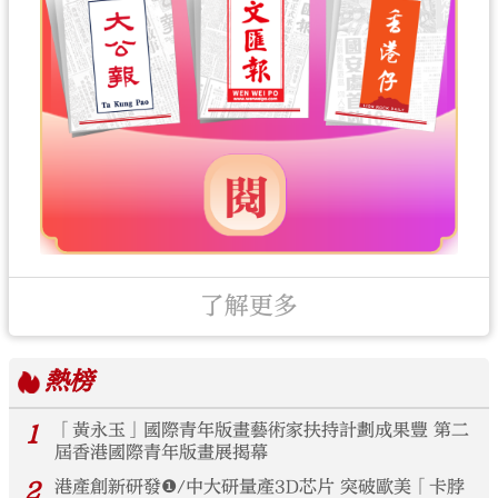
了解更多
熱榜
1
「黃永玉」國際青年版畫藝術家扶持計劃成果豐 第二
屆香港國際青年版畫展揭幕
2
港產創新研發❶/中大研量產3D芯片 突破歐美「卡脖