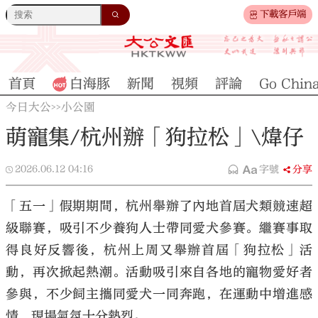
下載客戶端
首頁
白海豚
新聞
視頻
評論
Go Chin
今日大公
小公園
>>
萌寵集/杭州辦「狗拉松」\煒仔
2026.06.12
04:16
字號
分享
「五一」假期期間，杭州舉辦了內地首屆犬類競速超
級聯賽，吸引不少養狗人士帶同愛犬參賽。繼賽事取
得良好反響後，杭州上周又舉辦首屆「狗拉松」活
動，再次掀起熱潮。活動吸引來自各地的寵物愛好者
參與，不少飼主攜同愛犬一同奔跑，在運動中增進感
情，現場氣氛十分熱烈。