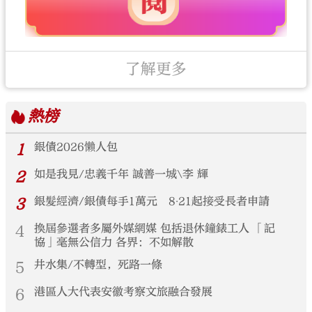
了解更多
熱榜
1
銀債2026懶人包
2
如是我見/忠義千年 誠善一城\李 輝
3
銀髮經濟/銀債每手1萬元 8‧21起接受長者申請
4
換屆參選者多屬外媒網媒 包括退休鐘錶工人 「記
協」毫無公信力 各界：不如解散
5
井水集/不轉型，死路一條
6
港區人大代表安徽考察文旅融合發展