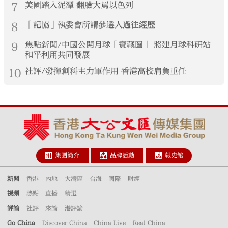
7
美國踏入泥潭 翻臉大罵以色列
8
「記協」執委會所謂參選人過往經歷
9
焦點新聞/中國公開月球「寶藏圖」 將建月球科研站
和平利用共同發展
10
社評/發揮創科主力軍作用 香港高校肩負重任
集團簡介
品牌活動
報史館
新聞
香港
內地
大灣區
台海
國際
財經
視頻
熱點
直播
精選
評論
社評
來論
港評論
Go China
Discover China
China Live
Real China