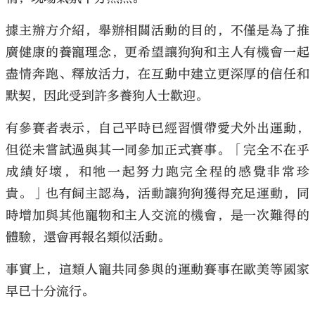
據主辦方介紹，舉辦相關活動的目的，不僅是為了推
廣健康的養寵理念，更希望讓狗狗和主人有機會一起
盡情奔跑、釋放活力，在互動中建立更深厚的信任和
大公文匯
默契，因此受到許多養狗人士歡迎。
有參賽者表示，自己平時已經習慣帶愛犬外出運動，
但從未嘗試過與其一同參加正式賽事。「完全不在乎
成績好壞，和牠一起努力跑完全程的感覺非常珍
貴。」也有飼主認為，活動讓狗狗獲得充足運動，同
時增加與其他寵物和主人交流的機會，是一次難得的
體驗，還會再報名類似活動。
事實上，這類人寵共同參與的運動賽事在歐美等國家
早已十分流行。