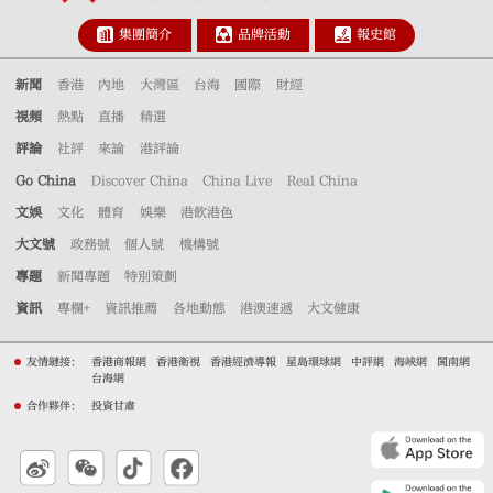
集團簡介
品牌活動
報史館
新聞
香港
內地
大灣區
台海
國際
財經
視頻
熱點
直播
精選
評論
社評
來論
港評論
Go China
Discover China
China Live
Real China
文娛
文化
體育
娛樂
港飲港色
大文號
政務號
個人號
機構號
專題
新聞專題
特別策劃
資訊
專欄+
資訊推薦
各地動態
港澳速遞
大文健康
友情鏈接：
香港商報網
香港衛視
香港經濟導報
星島環球網
中評網
海峽網
閩南網
台海網
合作夥伴：
投資甘肅