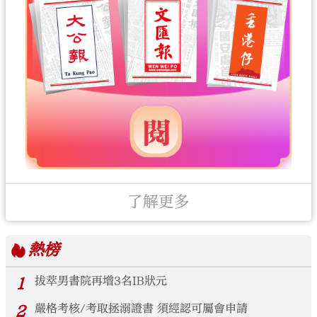
了解更多
熱榜
1
拔萃男書院再增3名IB狀元
2
嚴格考核/考取拯溺證書 須經認可屬會申請