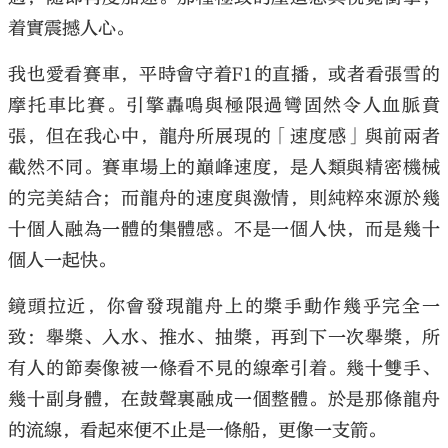
着實震撼人心。
我也愛看賽車，平時會守着F1的直播，或者看張雪的
摩托車比賽。引擎轟鳴與極限過彎固然令人血脈賁
大公文匯
張，但在我心中，龍舟所展現的「速度感」與前兩者
截然不同。賽車場上的巔峰速度，是人類與精密機械
的完美結合；而龍舟的速度與激情，則純粹來源於幾
十個人融為一體的集體感。不是一個人快，而是幾十
個人一起快。
鏡頭拉近，你會發現龍舟上的槳手動作幾乎完全一
致：舉槳、入水、推水、抽槳，再到下一次舉槳，所
有人的節奏像被一條看不見的線牽引着。幾十雙手、
幾十副身體，在鼓聲裏融成一個整體。於是那條龍舟
的流線，看起來便不止是一條船，更像一支箭。