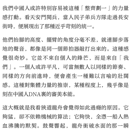
我們中國人或許特別容易被這種「整齊劃一」的力量
感打動。看天安門閱兵，當人民子弟兵方隊走過長安
街時，便展現出了那種近乎苛刻的統一。
他們抬腳的高度、擺臂的角度分毫不差，就連腳步落
地的聲音，都像是同一個節拍器敲打出來的。這種感
覺很奇妙。它並不來自個人的鋒芒，而是來自「我
們」。一個人或許平凡，可當無數人以同樣的節奏、
同樣的方向前進時，便會產生一種難以言喻的壯闊
感。這種對集體力量的推崇，某種程度上，幾乎像是
刻在中國人DNA裏的審美本能。
這大概就是我看狹道龍舟會覺得如此過癮的原因。它
夠猛，卻不依賴機械的算法；它夠快，全憑一船人熱
血沸騰的默契。鼓聲響起，龍舟衝破水面的那一瞬