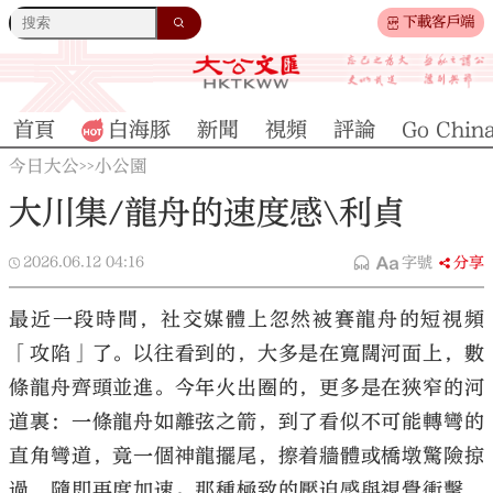
下載客戶端
首頁
白海豚
新聞
視頻
評論
Go Chin
今日大公
小公園
>>
大川集/龍舟的速度感\利貞
2026.06.12
04:16
字號
分享
最近一段時間，社交媒體上忽然被賽龍舟的短視頻
「攻陷」了。以往看到的，大多是在寬闊河面上，數
條龍舟齊頭並進。今年火出圈的，更多是在狹窄的河
道裏：一條龍舟如離弦之箭，到了看似不可能轉彎的
直角彎道，竟一個神龍擺尾，擦着牆體或橋墩驚險掠
過，隨即再度加速。那種極致的壓迫感與視覺衝擊，