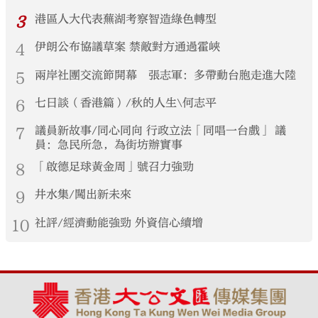
3
港區人大代表蕪湖考察智造綠色轉型
4
伊朗公布協議草案 禁敵對方通過霍峽
5
兩岸社團交流節開幕 張志軍：多帶動台胞走進大陸
6
七日談（香港篇）/秋的人生\何志平
7
議員新故事/同心同向 行政立法「同唱一台戲」 議
員：急民所急，為街坊辦實事
8
「啟德足球黃金周」號召力強勁
9
井水集/闖出新未來
10
社評/經濟動能強勁 外資信心續增