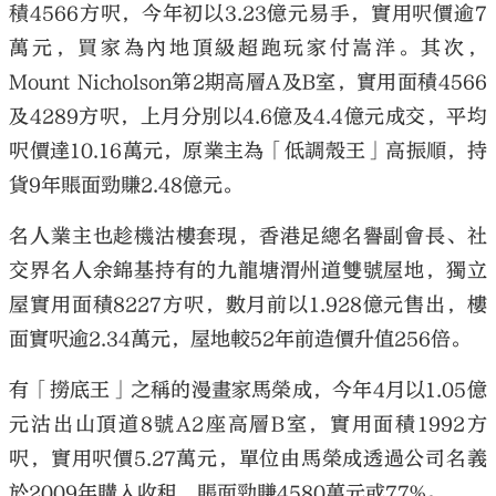
積4566方呎，今年初以3.23億元易手，實用呎價逾7
萬元，買家為內地頂級超跑玩家付嵩洋。其次，
Mount Nicholson第2期高層A及B室，實用面積4566
及4289方呎，上月分別以4.6億及4.4億元成交，平均
大公文匯
呎價達10.16萬元，原業主為「低調殼王」高振順，持
貨9年賬面勁賺2.48億元。
名人業主也趁機沽樓套現，香港足總名譽副會長、社
交界名人余錦基持有的九龍塘渭州道雙號屋地，獨立
屋實用面積8227方呎，數月前以1.928億元售出，樓
面實呎逾2.34萬元，屋地較52年前造價升值256倍。
有「撈底王」之稱的漫畫家馬榮成，今年4月以1.05億
元沽出山頂道8號A2座高層B室，實用面積1992方
呎，實用呎價5.27萬元，單位由馬榮成透過公司名義
於2009年購入收租，賬面勁賺4580萬元或77%。