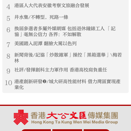
4
港區人大代表安徽考察文旅融合發展
5
井水集/不轉型，死路一條
6
換屆參選者多屬外媒網媒 包括退休鐘錶工人 「記
協」毫無公信力 各界：不如解散
7
美國踏入泥潭 翻臉大罵以色列
8
新聞背後/記協「炒散雜軍」操控「黑箱選舉」\梅若
林
9
社評/發揮創科主力軍作用 香港高校肩負重任
10
港產創新研發❷/城大研高性能材料 借力灣區實現產
業化