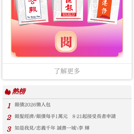
了解更多
熱榜
1
銀債2026懶人包
2
銀髮經濟/銀債每手1萬元 8‧21起接受長者申請
3
如是我見/忠義千年 誠善一城\李 輝