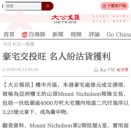
下載客戶端
首頁
白海豚
新聞
視頻
評論
Go Chin
今日大公
地產
>>
豪宅交投旺 名人紛沽貨獲利
2026.06.12
04:25
字號
分享
【大公報訊】樓市升溫，本港豪宅逾億元成交湧現，
被喻為亞洲樓王的山頂Mount Nicholson頻錄交易，
包括一伙低層逾4000方呎大宅獲內地富二代付嵩洋以
3.23億元拿下，成為囊中物。
翻查資料，Mount Nicholson第2期低層A室，實用面