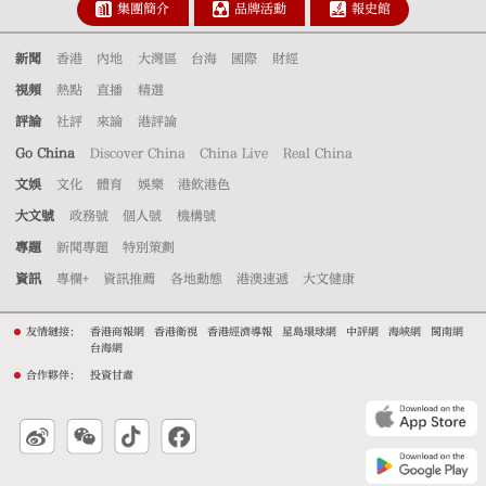
集團簡介
品牌活動
報史館
新聞
香港
內地
大灣區
台海
國際
財經
視頻
熱點
直播
精選
評論
社評
來論
港評論
Go China
Discover China
China Live
Real China
文娛
文化
體育
娛樂
港飲港色
大文號
政務號
個人號
機構號
專題
新聞專題
特別策劃
資訊
專欄+
資訊推薦
各地動態
港澳速遞
大文健康
友情鏈接：
香港商報網
香港衛視
香港經濟導報
星島環球網
中評網
海峽網
閩南網
台海網
合作夥伴：
投資甘肅