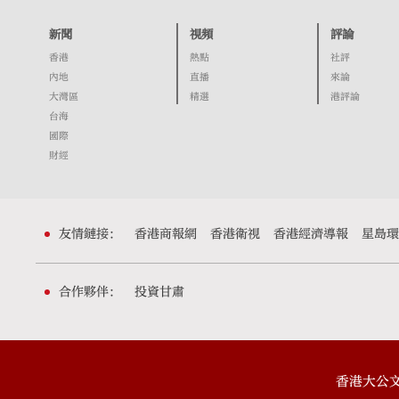
新聞
視頻
評論
香港
熱點
社評
內地
直播
來論
大灣區
精選
港評論
台海
國際
財經
友情鏈接：
香港商報網
香港衛視
香港經濟導報
星島環
合作夥伴：
投資甘肅
香港大公