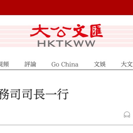
視頻
評論
Go China
文娛
大文
務司司長一行