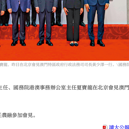
龍，昨日在北京會見澳門特區政府行政法務司司長黃少澤一行。\國務
室主任、國務院港澳事務辦公室主任夏寶龍在北京會見澳
任農融參加會見。
讀大公報