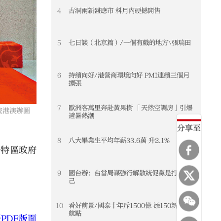
4
古洞兩新盤應市 料月內硬撼開售
5
七日談（北京篇）/一個有戲的地方\張瑞田
6
持續向好/港營商環境向好 PMI連續三個月
擴張
7
歐洲客萬里奔赴黃果樹 「天然空調房」引爆
院港澳辦圖
避暑熱潮
分享至
8
八大畢業生平均年薪33.6萬 升2.1%
門特區政府
9
國台辦：台當局謀強行解散統促黨是打壓異
己
10
看好前景/國泰十年斥1500億 添150新機擴
航點
PDF版面