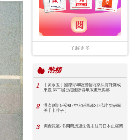
了解更多
熱榜
1
「黃永玉」國際青年版畫藝術家扶持計劃成
果豐 第二屆香港國際青年版畫展揭幕
2
港產創新研發❶/中大研量產3D芯片 突破歐
美「卡脖子」
3
調查報道/多間藥房違法售未註冊日本止痛藥