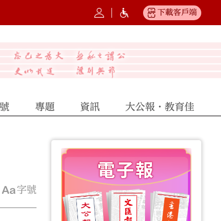
下載客戶端
號
專題
資訊
大公報·教育佳
字號