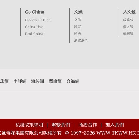
Go China
文娛
大文號
Discover China
文化
政務號
China Live
體育
個人號
Real China
娛樂
機構號
港飲港色
球網
中評網
海峽網
閩南網
台海網
私隱政策聲明
聯繫我們
商務合作
加入我們
文匯傳媒集團有限公司版權所有
©
1997-2026
WWW.TKWW.HK L