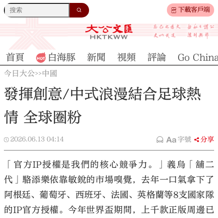
下載客戶端
首頁
白海豚
新聞
視頻
評論
Go Chin
今日大公
中國
>>
發揮創意/中式浪漫結合足球熱
情 全球圈粉
2026.06.13
04:14
字號
分享
「官方IP授權是我們的核心競爭力。」義烏「舖二
代」駱添樂依靠敏銳的市場嗅覺，去年一口氣拿下了
阿根廷、葡萄牙、西班牙、法國、英格蘭等8支國家隊
的IP官方授權。今年世界盃期間，上千款正版周邊已