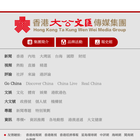
集團簡介
品牌活動
報史館
新聞
香港
內地
大灣區
台海
國際
財經
視頻
熱點
直播
精選
評論
社評
來論
港評論
Go China
Discover China
China Live
Real China
文娛
文化
體育
娛樂
港飲港色
大文號
政務號
個人號
機構號
專題
新聞專題
特別策劃
資訊
專欄+
資訊推薦
各地動態
港澳速遞
大文健康
友情鏈接：
香港商報網
香港衛視
香港經濟導報
星島環球網
中評網
海峽網
閩南網
台海網