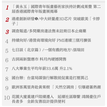
1
「黃永玉」國際青年版畫藝術家扶持計劃成果豐 第二
屆香港國際青年版畫展揭幕
2
港產創新研發❶/中大研量產3D芯片 突破歐美「卡脖
子」
3
調查報道/多間藥房違法售未註冊日本止痛藥
4
持續向好/港營商環境向好 PMI連續三個月擴張
5
七日談（北京篇）/一個有戲的地方\張瑞田
6
古洞兩新盤應市 料月內硬撼開售
7
八大畢業生平均年薪33.6萬 升2.1%
8
國台辦：台當局謀強行解散統促黨是打壓異己
9
歐洲客萬里奔赴黃果樹 「天然空調房」引爆避暑熱潮
10
花園大廈重建戶陸續遷入 延續社區聯繫 鴻鵠臺住戶
長者多 全齡友善設計提供便利