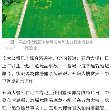
大公文匯
圖：華盛頓特區國家廣場的草坪上11日出現數字
「8647」。\路透社
【大公報訊】綜合路透社、CNN報道：五角大樓11日
上午發生一起「危險品事故」，當局一度下達就地避
難令，後發現為傳感器系統誤報。五角大樓當天下午
已恢復正常運作。
五角大樓所在地弗吉尼亞州阿靈頓縣消防局11日上午
發布消息稱，該局危險品應急小組正在五角大樓「處
理一起危險品事故」。五角大樓發言人帕內爾證實，