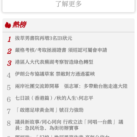
了解更多
熱榜
1
拔萃男書院再增3名IB狀元
2
嚴格考核/考取拯溺證書 須經認可屬會申請
3
港區人大代表蕪湖考察智造綠色轉型
4
伊朗公布協議草案 禁敵對方通過霍峽
5
兩岸社團交流節開幕 張志軍：多帶動台胞走進大陸
6
七日談（香港篇）/秋的人生\何志平
7
「啟德足球黃金周」號召力強勁
8
議員新故事/同心同向 行政立法「同唱一台戲」 議
員：急民所急，為街坊辦實事