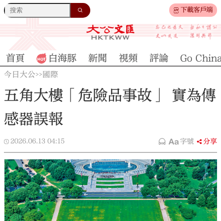
下載客戶端
首頁
白海豚
新聞
視頻
評論
Go Chin
今日大公
國際
>>
五角大樓「危險品事故」 實為傳
感器誤報
2026.06.13
04:15
字號
分享