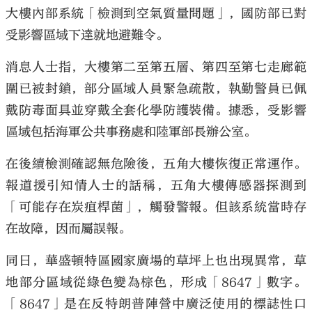
大樓內部系統「檢測到空氣質量問題」，國防部已對
受影響區域下達就地避難令。
消息人士指，大樓第二至第五層、第四至第七走廊範
圍已被封鎖，部分區域人員緊急疏散，執勤警員已佩
戴防毒面具並穿戴全套化學防護裝備。據悉，受影響
區域包括海軍公共事務處和陸軍部長辦公室。
在後續檢測確認無危險後，五角大樓恢復正常運作。
報道援引知情人士的話稱，五角大樓傳感器探測到
「可能存在炭疽桿菌」，觸發警報。但該系統當時存
在故障，因而屬誤報。
同日，華盛頓特區國家廣場的草坪上也出現異常，草
地部分區域從綠色變為棕色，形成「8647」數字。
「8647」是在反特朗普陣營中廣泛使用的標誌性口