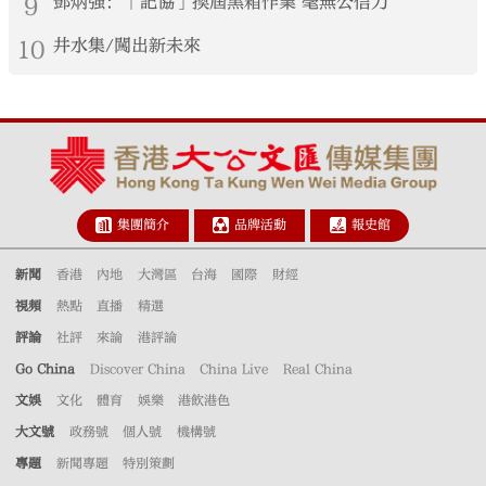
9
鄧炳強：「記協」換屆黑箱作業 毫無公信力
10
井水集/闖出新未來
集團簡介
品牌活動
報史館
新聞
香港
內地
大灣區
台海
國際
財經
視頻
熱點
直播
精選
評論
社評
來論
港評論
Go China
Discover China
China Live
Real China
文娛
文化
體育
娛樂
港飲港色
大文號
政務號
個人號
機構號
專題
新聞專題
特別策劃