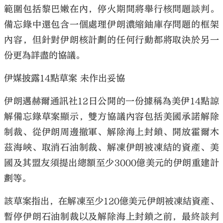
範圍包括黎巴嫩在內，停火期間將舉行核問題談判。
備忘錄中還包含一個處理伊朗濃縮鈾庫存問題的框架
內容，但針對伊朗核計劃的任何行動都將取決於另一
份更為詳盡的協議。
伊媒披露14點草案 未作出妥協
伊朗邁赫爾通訊社12日公開的一份據稱為美伊14點諒
解備忘錄草案顯示，雙方協議內容包括美國承諾解除
制裁、從伊朗周邊撤軍、解除海上封鎖、開放霍爾木
茲海峽、取消石油制裁、解凍伊朗被凍結的資產、美
國及其盟友須提出總額至少3000億美元的伊朗重建計
劃等。
該草案指出，在解凍至少120億美元伊朗被凍結資產、
暫停伊朗石油制裁以及解除海上封鎖之前，最終談判