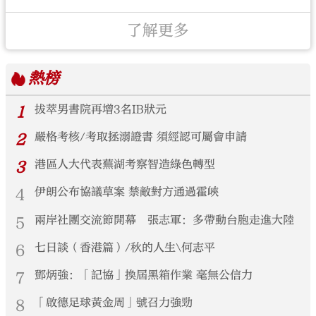
了解更多
熱榜
1
拔萃男書院再增3名IB狀元
2
嚴格考核/考取拯溺證書 須經認可屬會申請
3
港區人大代表蕪湖考察智造綠色轉型
4
伊朗公布協議草案 禁敵對方通過霍峽
5
兩岸社團交流節開幕 張志軍：多帶動台胞走進大陸
6
七日談（香港篇）/秋的人生\何志平
7
鄧炳強：「記協」換屆黑箱作業 毫無公信力
8
「啟德足球黃金周」號召力強勁