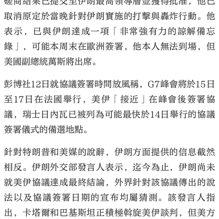
磋商結果已提交至伊朗最高領導層並獲得批准，他已
取消原定於當晚針對伊朗實施的打擊與轟炸行動。他
表示，已與伊朗達成一項「非常強有力的諒解備忘
錄」，可能本周末在歐洲簽署，他本人無法到場，但
美國副總統萬斯將出席。
彭博社12日就協議簽署時間放風稱，G7峰會將於15日
至17日在法國舉行，美伊「接近」在峰會後簽署協
議，瑞士日內瓦已被列為可能最快於14日舉行的協議
簽署儀式的備選地點。
針對特朗普和美媒的說辭，伊朗方面提供的信息截然
相反。伊朗外交部發言人表示，迄今為止，伊朗尚未
就美伊協議達成最終結論，外界針對該協議傳出的說
法以及協議簽署日期的宣布均屬猜測。該發言人指
出，卡塔爾和巴基斯坦正積極斡旋美伊談判，但美方