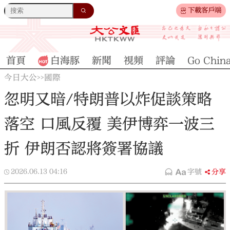
下載客戶端
首頁
白海豚
新聞
視頻
評論
Go Chin
今日大公
國際
>>
忽明又暗/特朗普以炸促談策略
落空 口風反覆 美伊博弈一波三
折 伊朗否認將簽署協議
2026.06.13
04:16
字號
分享