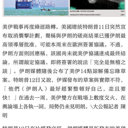
美伊戰事再度峰迴路轉。美國總統特朗普11日突然宣
布取消襲擊計劃，聲稱與伊朗的磋商結果已獲伊朗最
大公文匯
高領導層批准，可能本周末在歐洲簽署協議。不過，
伊朗方面則回應稱，該國尚未就美伊協議達成最終結
論，所謂敲定協議、即將簽署的說法「完全是無稽之
談」。伊朗媒體隨後公布了美伊14點諒解備忘錄草
案。特朗普12日又說，伊媒發布的草案與實際不符，
「他們（伊朗人）最好趕緊整頓好自己，並且要
快！」在過去一周，美伊雙方在戰場上數度交火，在
輿論場上各執一詞，局勢仍未見明朗。\大公報記者 陳
明