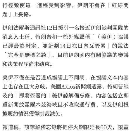
行徑致使這一進程受到影響，伊朗不會在「紅線問
題」上妥協。
伊朗法爾斯通訊社12日援引一名接近伊朗談判團隊的
消息人士稱，特朗普和一些外媒聲稱「（美伊）協議
已經最終敲定，並計劃14日在日內瓦簽署」的說法
「完全是無稽之談」，目前伊朗國內有關協議的審議
和決策程序尚未結束。
美伊不僅在是否達成協議上不同調，在協議文本內容
上也存在巨大分歧。美國Axios新聞網透露，特朗普談
及的「即將簽署的」美伊諒解備忘錄，內容包括立即
重新開放霍爾木茲海峽且不收取通行費，以及伊朗根
據履約情況獲得制裁減免。
報道稱，該諒解備忘錄將把停火期限延長60天，覆蓋