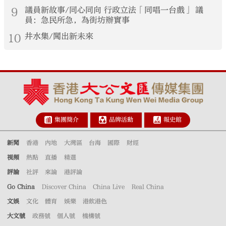
9
議員新故事/同心同向 行政立法「同唱一台戲」 議
員：急民所急，為街坊辦實事
10
井水集/闖出新未來
集團簡介
品牌活動
報史館
新聞
香港
內地
大灣區
台海
國際
財經
視頻
熱點
直播
精選
評論
社評
來論
港評論
Go China
Discover China
China Live
Real China
文娛
文化
體育
娛樂
港飲港色
大文號
政務號
個人號
機構號