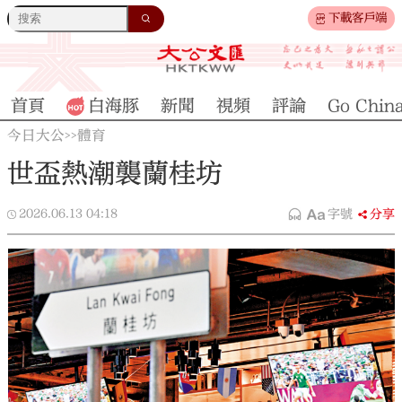
下載客戶端
首頁
白海豚
新聞
視頻
評論
Go Chin
今日大公
體育
>>
世盃熱潮襲蘭桂坊
2026.06.13
04:18
字號
分享