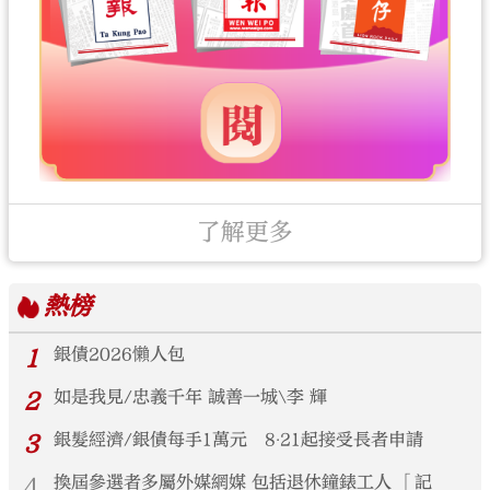
了解更多
熱榜
1
銀債2026懶人包
2
如是我見/忠義千年 誠善一城\李 輝
3
銀髮經濟/銀債每手1萬元 8‧21起接受長者申請
4
換屆參選者多屬外媒網媒 包括退休鐘錶工人 「記