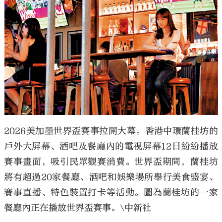
大公文匯
2026美加墨世界盃賽事拉開大幕。香港中環蘭桂坊的
戶外大屏幕、酒吧及餐廳內的電視屏幕12日紛紛播放
賽事畫面，吸引民眾觀賽消費。世界盃期間，蘭桂坊
將有超過20家餐廳、酒吧和娛樂場所舉行美食盛宴、
賽事直播、特色裝置打卡等活動。圖為蘭桂坊的一家
餐廳內正在播放世界盃賽事。\中新社