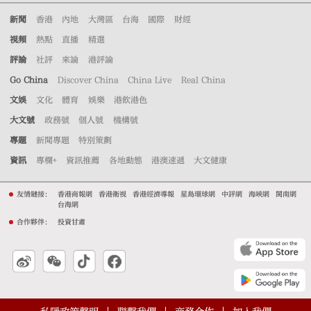
新聞
香港
內地
大灣區
台海
國際
財經
視頻
熱點
直播
精選
評論
社評
來論
港評論
Go China
Discover China
China Live
Real China
文娛
文化
體育
娛樂
港飲港色
大文號
政務號
個人號
機構號
專題
新聞專題
特別策劃
資訊
專欄+
資訊推薦
各地動態
港澳速遞
大文健康
友情鏈接：
香港商報網
香港衛視
香港經濟導報
星島環球網
中評網
海峽網
閩南網
台海網
合作夥伴：
投資甘肅