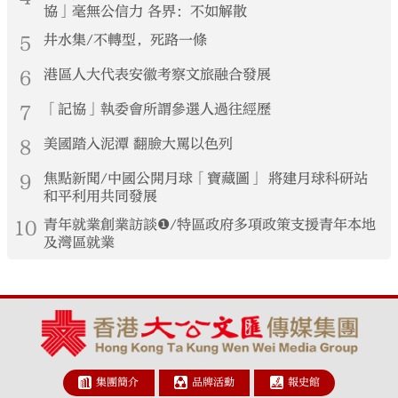
協」毫無公信力 各界：不如解散
5
井水集/不轉型，死路一條
6
港區人大代表安徽考察文旅融合發展
7
「記協」執委會所謂參選人過往經歷
8
美國踏入泥潭 翻臉大罵以色列
9
焦點新聞/中國公開月球「寶藏圖」 將建月球科研站
和平利用共同發展
10
青年就業創業訪談❶/特區政府多項政策支援青年本地
及灣區就業
集團簡介
品牌活動
報史館