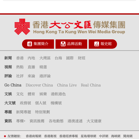
集團簡介
品牌活動
報史館
新聞
香港
內地
大灣區
台海
國際
財經
視頻
熱點
直播
精選
評論
社評
來論
港評論
Go China
Discover China
China Live
Real China
文娛
文化
體育
娛樂
港飲港色
大文號
政務號
個人號
機構號
專題
新聞專題
特別策劃
資訊
專欄+
資訊推薦
各地動態
港澳速遞
大文健康
友情鏈接：
香港商報網
香港衛視
香港經濟導報
星島環球網
中評網
海峽網
閩南網