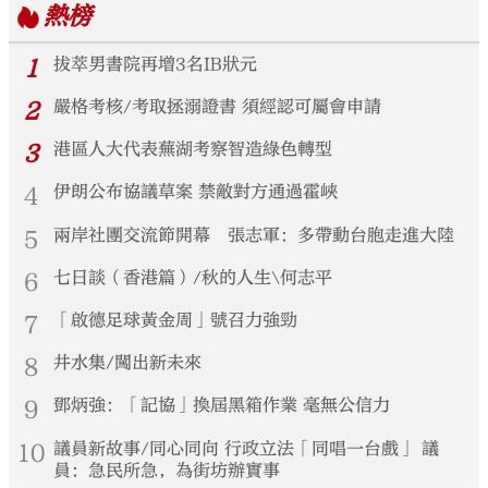
熱榜
1
拔萃男書院再增3名IB狀元
2
嚴格考核/考取拯溺證書 須經認可屬會申請
3
港區人大代表蕪湖考察智造綠色轉型
4
伊朗公布協議草案 禁敵對方通過霍峽
5
兩岸社團交流節開幕 張志軍：多帶動台胞走進大陸
6
七日談（香港篇）/秋的人生\何志平
7
「啟德足球黃金周」號召力強勁
8
井水集/闖出新未來
9
鄧炳強：「記協」換屆黑箱作業 毫無公信力
10
議員新故事/同心同向 行政立法「同唱一台戲」 議
員：急民所急，為街坊辦實事