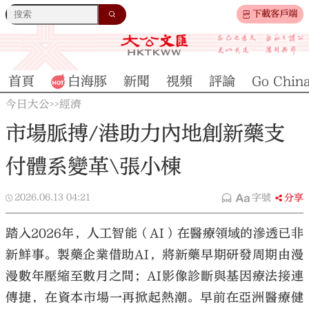
下載客戶端
首頁
白海豚
新聞
視頻
評論
Go Chin
今日大公
經濟
>>
市場脈搏/港助力內地創新藥支
付體系變革\張小棟
2026.06.13
04:21
字號
分享
踏入2026年，人工智能（AI）在醫療領域的滲透已非
新鮮事。製藥企業借助AI，將新藥早期研發周期由漫
漫數年壓縮至數月之間；AI影像診斷與基因療法接連
傳捷，在資本市場一再掀起熱潮。早前在亞洲醫療健