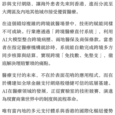
診與支付網絡，讓海外患者先來到香港，進而分流至
大灣區及內地其他城市接受優質醫療。
在這個錯綜複雜的跨境就醫場景中，技術的賦能同樣
不可或缺。行業應通過「跨境醫療直付系統」，利用
AI大模型整合跨境病歷、兩地醫保及商保條款。當患
者在指定醫療機構就診時，系統能自動完成跨境多方
同步核算與結算，實現跨境「免找數、免墊支」，徹
底解決理賠繁瑣的痛點。
醫療支付的未來，不在於表面花哨的應用程式，而在
於構建如全球金融支付網絡般穩健可信的底層基建。
AI在醫療領域的發展，正從實驗室的技術競賽，演進
為現實商業世界中的制度與流程革命。
唯有當內地的多元支付體系與香港的國際化樞紐優勢