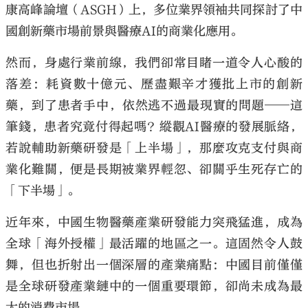
康高峰論壇（ASGH）上，多位業界領袖共同探討了中
國創新藥市場前景與醫療AI的商業化應用。
然而，身處行業前線，我們卻常目睹一道令人心酸的
落差：耗資數十億元、歷盡艱辛才獲批上市的創新
大公文匯
藥，到了患者手中，依然逃不過最現實的問題──這
筆錢，患者究竟付得起嗎？縱觀AI醫療的發展脈絡，
若說輔助新藥研發是「上半場」，那麼攻克支付與商
業化難關，便是長期被業界輕忽、卻關乎生死存亡的
「下半場」。
近年來，中國生物醫藥產業研發能力突飛猛進，成為
全球「海外授權」最活躍的地區之一。這固然令人鼓
舞，但也折射出一個深層的產業痛點：中國目前僅僅
是全球研發產業鏈中的一個重要環節，卻尚未成為最
大的消費市場。