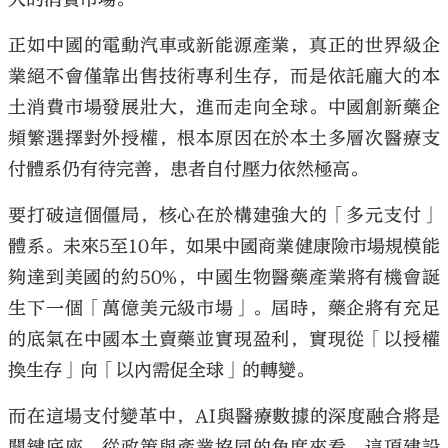
正如中國的電動汽車或新能源產業，真正的世界級企
業絕不會僅靠出售技術專利生存，而是依託龐大的本
土消費市場發展壯大，進而走向全球。中國創新藥企
頻繁選擇對外授權，根本原因在於本土多層次醫療支
付體系仍有待完善，患者自付壓力依然極高。
要打破這個僵局，核心在於構建強大的「多元支付」
體系。未來5至10年，如果中國商業健康險市場規模能
夠達到美國的約50%，中國生物醫藥產業將有機會誕
生下一個「萬億美元級市場」。屆時，藥企將有充足
的底氣在中國本土賣藥並實現盈利，實現從「以授權
換生存」向「以內需促全球」的轉變。
而在這場支付變革中，AI與醫療數據的深度融合將是
關鍵底座。從政策與產業協同的角度來看，這項建設