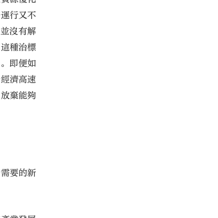
濟運行又不
盾並沒有解
，這種治標
覺。即便如
着經濟高速
能放棄能夠
所需要的新