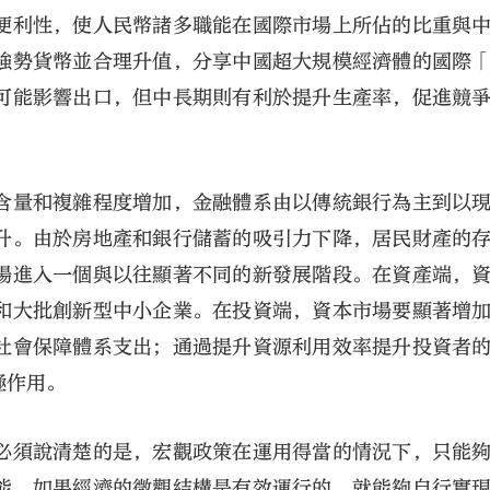
便利性，使人民幣諸多職能在國際市場上所佔的比重與
強勢貨幣並合理升值，分享中國超大規模經濟體的國際
可能影響出口，但中長期則有利於提升生產率，促進競
含量和複雜程度增加，金融體系由以傳統銀行為主到以
升。由於房地產和銀行儲蓄的吸引力下降，居民財產的
場進入一個與以往顯著不同的新發展階段。在資產端，
和大批創新型中小企業。在投資端，資本市場要顯著增
社會保障體系支出；通過提升資源利用效率提升投資者
極作用。
必須說清楚的是，宏觀政策在運用得當的情況下，只能
能。如果經濟的微觀結構是有效運行的，就能夠自行實