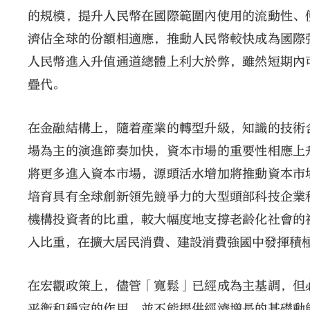
的規模，提升人民幣在國際範圍內使用的流動性、
濟佔全球的份額相適應，推動人民幣較快成為國際
人民幣進入升值通道總體上利大於弊，雖然短期內
疊代。
在金融結構上，隨着產業的轉型升級，知識的技術
場為主的演進節奏加快，資本市場的重要性相應上
將更多進入資本市場，源頭活水增加將推動資本市
培育具有全球創新領先競爭力的大型頭部科技企業
機構投資者的比重，較大幅度地支撐老齡化社會的
入比重，在擴大居民消費、建設消費強國中發揮積
在宏觀政策上，儘管「寬鬆」已經成為主基調，但
平衡和穩定的作用，並不能提供經濟增長的基礎動