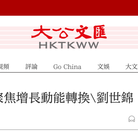
視頻
評論
Go China
文娛
大文
聚焦增長動能轉換\劉世錦