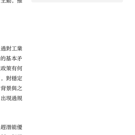
略主動，推
通過對工業
會的基本矛
政政策有何
支，對穩定
的背景與之
上出現過規
追趕潛能優