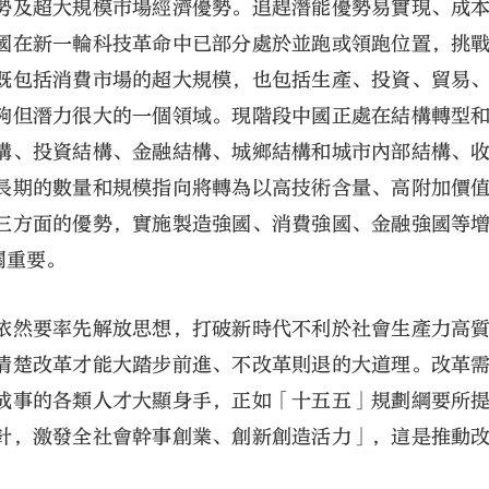
勢及超大規模市場經濟優勢。追趕潛能優勢易實現、成
國在新一輪科技革命中已部分處於並跑或領跑位置，挑
既包括消費市場的超大規模，也包括生產、投資、貿易
夠但潛力很大的一個領域。現階段中國正處在結構轉型
構、投資結構、金融結構、城鄉結構和城市內部結構、
長期的數量和規模指向將轉為以高技術含量、高附加價
三方面的優勢，實施製造強國、消費強國、金融強國等
關重要。
依然要率先解放思想，打破新時代不利於社會生產力高
清楚改革才能大踏步前進、不改革則退的大道理。改革
成事的各類人才大顯身手，正如「十五五」規劃綱要所
針，激發全社會幹事創業、創新創造活力」，這是推動