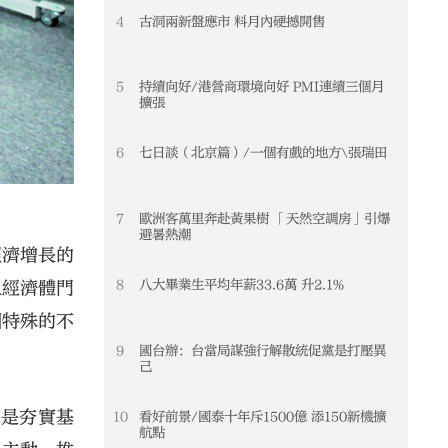
4
古洞兩新盤應市 料月內硬撼開售
5
持續向好/港營商環境向好 PMI連續三個月
擴張
6
七日談（北京篇）/一個有戲的地方\張瑞田
7
歐洲客萬里奔赴黃果樹 「天然空調房」引爆
避暑熱潮
經濟增長的
8
八大畢業生平均年薪33.6萬 升2.1%
入經濟體門
個特殊的不
9
國台辦：台當局謀強行解散統促黨是打壓異
己
，是夯實基
10
看好前景/國泰十年斥1500億 添150新機擴
航點