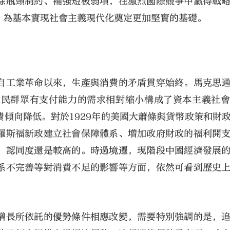
除瓶頸制約、補強短板弱項，在激烈國際競爭中贏得戰
，為基本實現社會主義現代化奠定更加堅實的基礎。
自工業革命以來，生產與消費的矛盾貫穿始終。馬克思
人民群眾有支付能力的需求相對縮小構成了資本主義社
傾向降低。對於1929年的美國大蕭條與貨幣政策和財
羅斯福新政建立社會保障體系、增加政府財政的福利開
，認同度還是較高的。時過境遷，現階段中國經濟發展
系不完善等對消費不足的影響等方面，依然可看到歷史
增長所依託的優勢條件相應改變，需要特別強調的是，