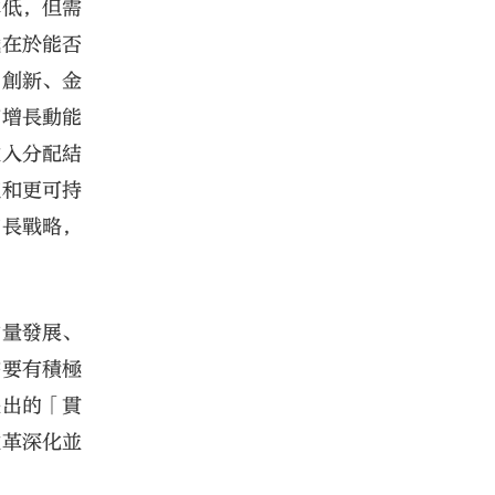
本低，但需
戰在於能否
、創新、金
和增長動能
收入分配結
值和更可持
增長戰略，
質量發展、
需要有積極
提出的「貫
改革深化並