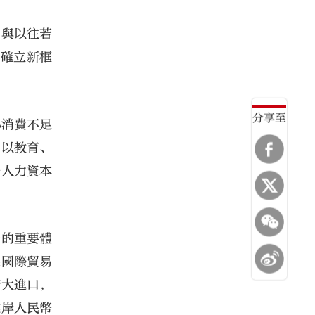
。與以往若
，確立新框
分享至
小消費不足
。以教育、
升人力資本
升的重要體
從國際貿易
擴大進口，
離岸人民幣