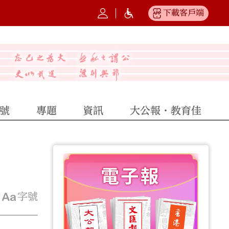
下載客戶端
號
專題
資訊
大公報·教育佳
字號