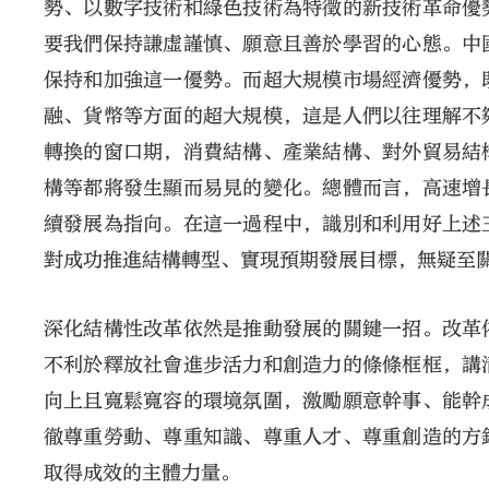
勢、以數字技術和綠色技術為特徵的新技術革命優
要我們保持謙虛謹慎、願意且善於學習的心態。中
保持和加強這一優勢。而超大規模市場經濟優勢，
融、貨幣等方面的超大規模，這是人們以往理解不
轉換的窗口期，消費結構、產業結構、對外貿易結
構等都將發生顯而易見的變化。總體而言，高速增
續發展為指向。在這一過程中，識別和利用好上述
對成功推進結構轉型、實現預期發展目標，無疑至
深化結構性改革依然是推動發展的關鍵一招。改革
不利於釋放社會進步活力和創造力的條條框框，講
向上且寬鬆寬容的環境氛圍，激勵願意幹事、能幹
徹尊重勞動、尊重知識、尊重人才、尊重創造的方
取得成效的主體力量。