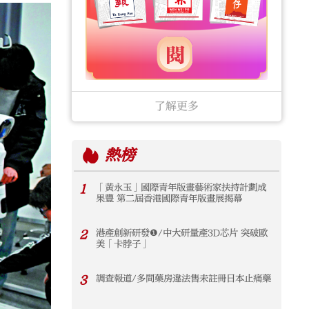
了解更多
熱榜
1
「黃永玉」國際青年版畫藝術家扶持計劃成
果豐 第二屆香港國際青年版畫展揭幕
2
港產創新研發❶/中大研量產3D芯片 突破歐
美「卡脖子」
3
調查報道/多間藥房違法售未註冊日本止痛藥