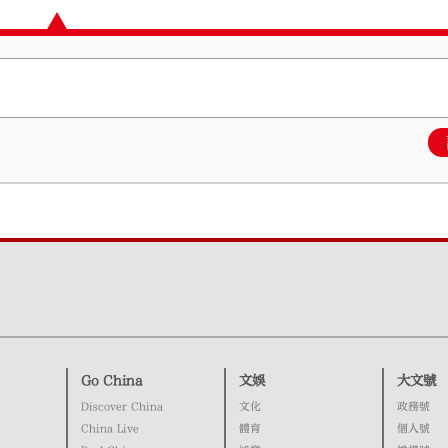
Go China
文娛
大文號
Discover China
文化
政務號
China Live
體育
個人號