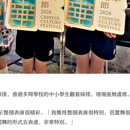
綵排，香港多間學校的中小學生觀看綵排，現場座無虛席
示整個表演很精彩，「我覺得整個表演很特別，芭蕾舞
國舞的形式去表達，非常特別。」