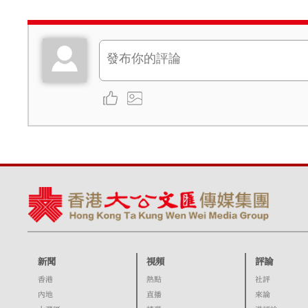
新聞
視頻
評論
香港
熱點
社評
內地
直播
來論