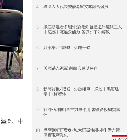
4
港區人大代表安徽考察文旅融合發展
5
換屆參選者多屬外媒網媒 包括退休鐘錶工人
「記協」毫無公信力 各界：不如解散
6
井水集/不轉型，死路一條
7
美國踏入泥潭 翻臉大罵以色列
8
新聞背後/記協「炒散雜軍」操控「黑箱選
舉」\梅若林
。
9
社評/發揮創科主力軍作用 香港高校肩負重
任
很溫柔、中
10
港產創新研發❷/城大研高性能材料 借力灣
區實現產業化