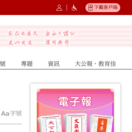
下載客戶端
號
專題
資訊
大公報·教育佳
字號