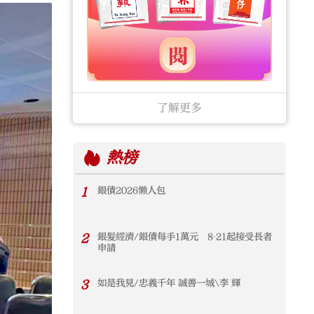
了解更多
熱榜
1
銀債2026懶人包
2
銀髮經濟/銀債每手1萬元 8‧21起接受長者
申請
3
如是我見/忠義千年 誠善一城\李 輝