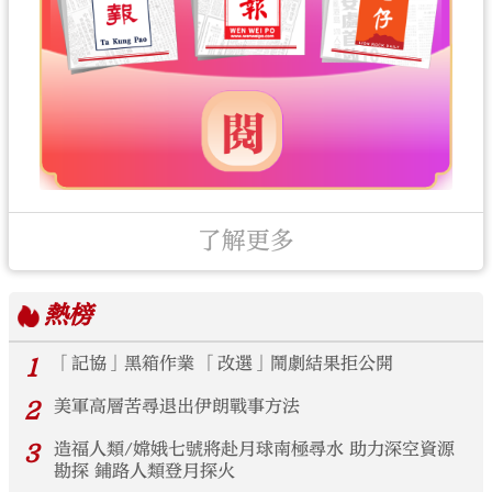
了解更多
熱榜
1
「記協」黑箱作業 「改選」鬧劇結果拒公開
2
美軍高層苦尋退出伊朗戰事方法
3
造福人類/嫦娥七號將赴月球南極尋水 助力深空資源
勘探 鋪路人類登月探火