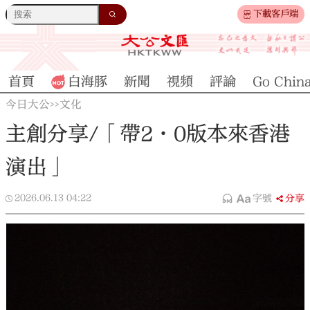
下載客戶端
首頁
白海豚
新聞
視頻
評論
Go Chin
今日大公
文化
>>
主創分享/「帶2·0版本來香港
演出」
2026.06.13
04:22
字號
分享