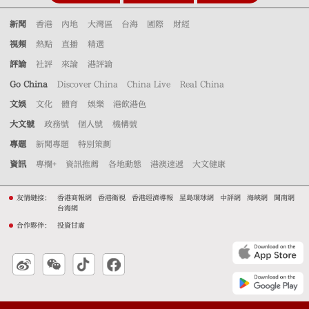
新聞
香港
內地
大灣區
台海
國際
財經
視頻
熱點
直播
精選
評論
社評
來論
港評論
Go China
Discover China
China Live
Real China
文娛
文化
體育
娛樂
港飲港色
大文號
政務號
個人號
機構號
專題
新聞專題
特別策劃
資訊
專欄+
資訊推薦
各地動態
港澳速遞
大文健康
友情鏈接：
香港商報網
香港衛視
香港經濟導報
星島環球網
中評網
海峽網
閩南網
台海網
合作夥伴：
投資甘肅