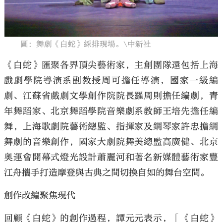
圖：舞劇《白蛇》綵排現場。\中新社
《白蛇》匯聚各界頂尖藝術家，主創團隊還包括上海
戲劇學院導演系副教授周可擔任導演，國家一級編
劇、江蘇省戲劇文學創作院院長羅周則擔任編劇，青
年舞蹈家、北京舞蹈學院音樂劇系教師王培先擔任編
舞，上海歌劇院藝術總監、指揮家及鋼琴家許忠擔綱
舞劇的音樂創作，國家大劇院舞美總監高廣健、北京
奧運會開幕式燈光設計蕭麗河和著名新媒體藝術家豐
江舟攜手打造摩登與古典之間切換自如的舞台空間。
創作改編聚焦現代
回顧《白蛇》的創作過程，譚元元表示，「《白蛇》