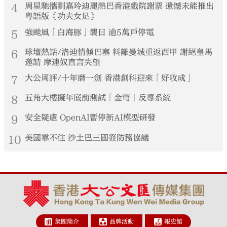
4
周星馳攜劉嘉玲迪麗熱巴香港戲院謝票 遺憾未能推出
粵語版《功夫女足》
5
強颱風「白海豚」襲日 逾5萬戶停電
6
球壇熱話/洛迪情傾巴塞 料離曼城重返西甲 謝絕皇馬
邀請 摩連奴直言失望
7
大公周評/十年磨一劍 香港創科迎來「好收成」
8
五角大樓擬年底前測試「金穹」反導系統
9
安全疑慮 OpenAI暫停新AI模型研發
10
美國靠不住 沙土巴三國簽防務協議
集團簡介
品牌活動
報史館