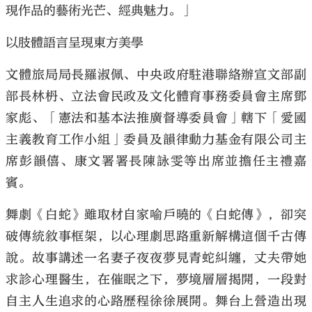
現作品的藝術光芒、經典魅力。」
以肢體語言呈現東方美學
文體旅局局長羅淑佩、中央政府駐港聯絡辦宣文部副
部長林枬、立法會民政及文化體育事務委員會主席鄧
家彪、「憲法和基本法推廣督導委員會」轄下「愛國
主義教育工作小組」委員及韻律動力基金有限公司主
席彭韻僖、康文署署長陳詠雯等出席並擔任主禮嘉
賓。
舞劇《白蛇》雖取材自家喻戶曉的《白蛇傳》，卻突
破傳統敘事框架，以心理劇思路重新解構這個千古傳
說。故事講述一名妻子夜夜夢見青蛇糾纏，丈夫帶她
求診心理醫生，在催眠之下，夢境層層揭開，一段對
自主人生追求的心路歷程徐徐展開。舞台上營造出現