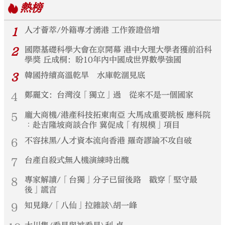
熱榜
1
人才薈萃/外籍專才湧港 工作簽證倍增
2
國際基礎科學大會在京開幕 港中大理大學者獲前沿科
學獎 丘成桐：盼10年內中國成世界數學強國
3
韓國持續高溫乾旱 水庫乾涸見底
4
鄭麗文：台灣沒「獨立」過 從來不是一個國家
5
龐大商機/港產科技拓東南亞 大馬成重要跳板 應科院
︰赴吉隆坡商談合作 冀促成「有規模」項目
6
不容抹黑/人才資本流向香港 羅奇謬論不攻自破
7
台產自殺式無人機演練時出醜
8
專家解讀/「台獨」分子已留後路 戳穿「堅守最
後」謊言
9
知見錄/「八仙」拉雜談\胡一峰