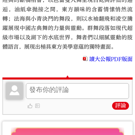
經典的斷橋相會，以芭蕾雙人舞呈現白蛇與許仙的邂
逅，油紙傘拋接之間，東方韻味的含蓄情愫悄然流
轉；法海與小青決鬥的舞段，則以水袖翻飛和凌空騰
躍展現中國古典舞的力量與靈動。群舞段落如現代超
級市場以及湖下的水底世界，舞者們以細膩靈動的肢
體語言，展現出極具東方美學意蘊的獨特畫面。
讀大公報PDF版面
評論