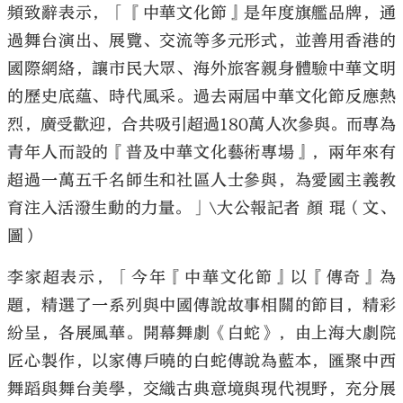
頻致辭表示，「『中華文化節』是年度旗艦品牌，通
過舞台演出、展覽、交流等多元形式，並善用香港的
國際網絡，讓市民大眾、海外旅客親身體驗中華文明
的歷史底蘊、時代風采。過去兩屆中華文化節反應熱
烈，廣受歡迎，合共吸引超過180萬人次參與。而專為
青年人而設的『普及中華文化藝術專場』，兩年來有
超過一萬五千名師生和社區人士參與，為愛國主義教
育注入活潑生動的力量。」\大公報記者 顏 琨（文、
圖）
李家超表示，「今年『中華文化節』以『傳奇』為
題，精選了一系列與中國傳說故事相關的節目，精彩
紛呈，各展風華。開幕舞劇《白蛇》，由上海大劇院
匠心製作，以家傳戶曉的白蛇傳說為藍本，匯聚中西
舞蹈與舞台美學，交織古典意境與現代視野，充分展