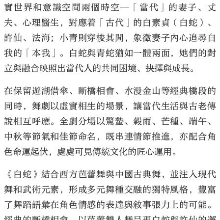
實世界和意識空間兩個時空─「當代」的妻子、丈
夫、心理醫生，對應着「古代」的白素貞（白蛇）、
許仙、法海；小青則穿梭其間，象徵妻子內心追尋自
我的「本我」。白蛇與青蛇猶如一體兩面，她們的對
立與融合映照出當代人的共同困境、抉擇與成長。
在保留遊湖借傘、斷橋相會、水漫金山等經典橋段的
同時，舞劇以虛實相生的場景，讓當代生活與古老傳
說相互呼應。全劇分場以驚蟄、穀雨、芒種、端午、
中秋等節氣和佳節命名，既串連情節推進，亦配合角
色命運起伏，處處可見傳統文化的匠心運用。
《白蛇》結合西方芭蕾舞與中國古典舞，並注入現代
舞和武術元素，形成多元舞種交融的獨特風格，豐富
了舞蹈語彙在角色情感的表達與敘事張力上的可能。