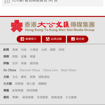
10
大川集/看見與被看見\利 貞
集團簡介
品牌活動
報史館
新聞
香港
內地
大灣區
台海
國際
財經
視頻
熱點
直播
精選
評論
社評
來論
港評論
Go China
Discover China
China Live
Real China
文娛
文化
體育
娛樂
港飲港色
大文號
政務號
個人號
機構號
專題
新聞專題
特別策劃
資訊
專欄+
資訊推薦
各地動態
港澳速遞
大文健康