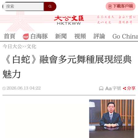
下載客戶端
首頁
白海豚
新聞
視頻
評論
Go Chin
今日大公
文化
>>
《白蛇》融會多元舞種展現經典
魅力
2026.06.13
04:22
字號
分享