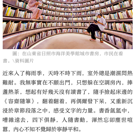
大公文匯
圖：在山東省日照市海洋美學館城市書房，市民在看
書。\資料圖片
近來入了梅雨季，天時不時下雨，室外總是潮濕悶熱
難耐。我無事實在不願出門，只想躲在空調房內，捧
盞熱茶，想起有好幾天沒有讀書了，隨手撿起床邊的
《容齋隨筆》，翻着翻着，再偶爾發下呆，又重新沉
浸於章節段落之中，感受文字的力量。書香氤氳中，
嘈雜遠去，四下俱靜，人隨書動，渾然忘卻塵世喧
囂，內心不知不覺歸於寧靜平和。