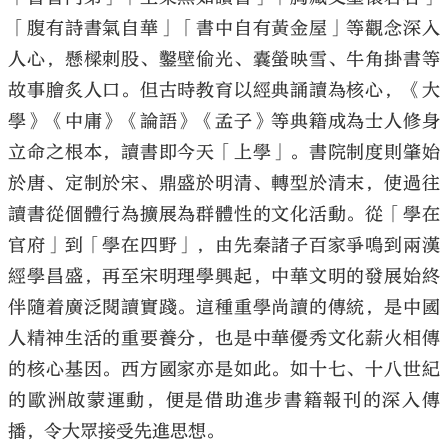
「腹有詩書氣自華」「書中自有黃金屋」等觀念深入
人心，懸樑刺股、鑿壁偷光、囊螢映雪、牛角掛書等
故事膾炙人口。但古時教育以經典誦讀為核心，《大
學》《中庸》《論語》《孟子》等典籍成為士人修身
立命之根本，讀書即今天「上學」。書院制度則肇始
於唐、定制於宋、鼎盛於明清、轉型於清末，使過往
讀書從個體行為擴展為群體性的文化活動。從「學在
官府」到「學在四野」，由先秦諸子百家爭鳴到兩漢
經學昌盛，再至宋明理學興起，中華文明的發展始終
伴隨着廣泛閱讀實踐。這種重學尚讀的傳統，是中國
人精神生活的重要養分，也是中華優秀文化薪火相傳
的核心基因。西方國家亦是如此。如十七、十八世紀
的歐洲啟蒙運動，便是借助進步書籍報刊的深入傳
播，令大眾接受先進思想。