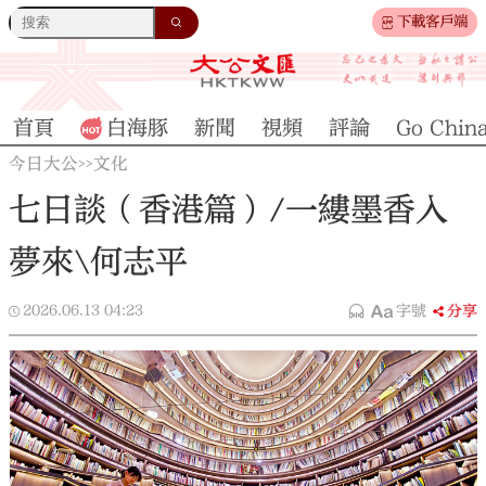
下載客戶端
首頁
白海豚
新聞
視頻
評論
Go Chin
今日大公
文化
>>
七日談（香港篇）/一縷墨香入
夢來\何志平
2026.06.13
04:23
字號
分享