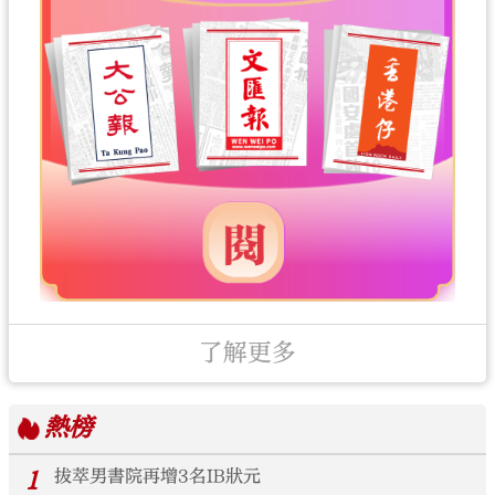
了解更多
熱榜
1
拔萃男書院再增3名IB狀元