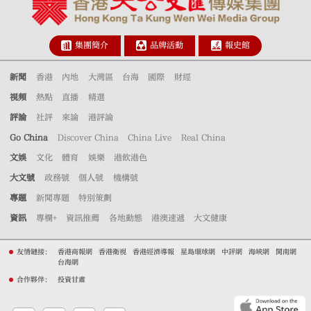
集團簡介
品牌活動
報史館
新聞
香港
內地
大灣區
台海
國際
財經
視頻
熱點
直播
精選
評論
社評
來論
港評論
Go China
Discover China
China Live
Real China
文娛
文化
體育
娛樂
港飲港色
大文號
政務號
個人號
機構號
專題
新聞專題
特別策劃
資訊
專欄+
資訊推薦
各地動態
港澳速遞
大文健康
友情鏈接：
香港商報網
香港衛視
香港經濟導報
星島環球網
中評網
海峽網
閩南網
台海網
合作夥伴：
投資甘肅