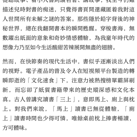
從聽故事、看小人書到讀名著、講故事，我至今仍難
描述兒時對書的痴迷，只覺得書頁間還藏匿着我對這
人世間所有未解之謎的答案。那些隱於鉛字背後的神
秘世界，總在我翻開書本的瞬間甦醒。穿梭書海，無
數躍出紙面的意象和奇妙情感體驗，為我童年時代的
想像力乃至如今生活酸甜苦辣展開無盡的翅膀。
然而，在快節奏的現代生活中，書似乎逐漸淡出人們
的視野。電子產品的普及令人在短視頻平台製造的轉
瞬即逝的「文化速食」下，注意力被熱搜榜單霸屏刷
新，而忘卻了紙質書籍帶來的歷史縱深感和文化本
真。古人曾講究讀書「三上」，意即馬上、廁上與枕
上。對我們來說，「馬上」讀書已無從體驗，「廁
上」讀書時間也少得可憐，唯餘桌前枕上捧書暢讀，
方可體味。