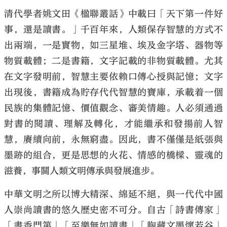
清代學者姚文田《楹聯叢話》中載曰「天下第一件好
事，還是讀書。」千百年來，人類保存智慧的方式不
出兩端，一是實物，如三星堆、埃及金字塔、器物等
物質載體；二是書籍，文字記載的非物質載體。尤其
在文字發明前，智慧主要依賴口傳心授與記憶；文字
出現後，書籍成為貯存代代智慧的寶庫，承載着一個
民族的集體記憶、價值觀念、審美情趣。人必須通過
對書的閱讀、理解及轉化，才能繼承和發揚前人智
慧，賡續向前，永無窮盡。因此，書不僅僅是紙張與
墨跡的組合，更是思想的火花、情感的橋樑、靈魂的
滋養，事關人類文明傳承與發展進步。
中華文明之所以博大精深、綿延不絕，與一代代中國
人崇尚讀書的悠久歷史密不可分。自古「詩書傳家」
「書香門第」「至樂無如讀書」「胸藏文墨懷若谷」