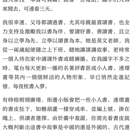
來閱去，可連看三天。
我很幸運，父母都讀過書，尤其母親最喜讀書，也全
力支持及激勵我以書為伴，要讀好書、善讀書，且立
身以立學為先、立學以讀書為本。她是英文老師，我
從一兩歲起便隨之上下班，聽她講課講故事，更時常
一個人待在家中讀課外書或聽廣播。在我識字不多之
時，電台每天更新一播的名著評書甚或小人書、連環
畫等其內一個個鮮活的人物形象，早已悄然走進記
憶，每夜枕書入夢。
有時榕樹頭廣場，街邊小販會把一些小人書、連環畫
的書皮扯下，如糖葫蘆一樣穿成串，並編上號、掛在
繩上，供讀者選擇。由於囊中羞澀，你需光看書皮就
大概判斷出這書中故事是中國的還是外國的、古代還