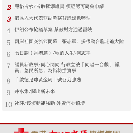
2
嚴格考核/考取拯溺證書 須經認可屬會申請
3
港區人大代表蕪湖考察智造綠色轉型
4
伊朗公布協議草案 禁敵對方通過霍峽
5
兩岸社團交流節開幕 張志軍：多帶動台胞走進大陸
6
七日談（香港篇）/秋的人生\何志平
7
議員新故事/同心同向 行政立法「同唱一台戲」 議
員：急民所急，為街坊辦實事
8
「啟德足球黃金周」號召力強勁
9
井水集/闖出新未來
10
社評/經濟動能強勁 外資信心續增