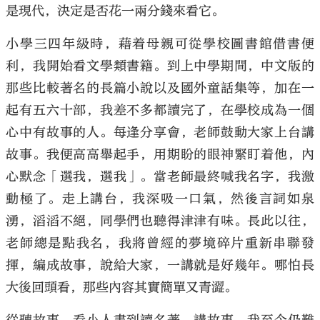
是現代，決定是否花一兩分錢來看它。
小學三四年級時，藉着母親可從學校圖書館借書便
利，我開始看文學類書籍。到上中學期間，中文版的
那些比較著名的長篇小說以及國外童話集等，加在一
起有五六十部，我差不多都讀完了，在學校成為一個
心中有故事的人。每逢分享會，老師鼓動大家上台講
故事。我便高高舉起手，用期盼的眼神緊盯着他，內
心默念「選我，選我」。當老師最終喊我名字，我激
動極了。走上講台，我深吸一口氣，然後言詞如泉
湧，滔滔不絕，同學們也聽得津津有味。長此以往，
老師總是點我名，我將曾經的夢境碎片重新串聯發
揮，編成故事，說給大家，一講就是好幾年。哪怕長
大後回頭看，那些內容其實簡單又青澀。