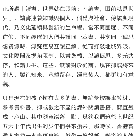
正所謂「讀書，世界就在眼前；不讀書，眼前就是世
界」，讀書連着知識與個人、個體與社會、傳統與現
代，乃文化延續與創新的生命線。當不同國度、不同
信仰、不同經歷的人們共讀同一本書、共享同一種思
想資源時，無疑更易互諒互解，從而打破地域界限、
文化隔閡及視角限制，以書為橋，以讀促思，多元共
存，和諧共生。這些，無論對於從前、現在抑或將來
的人，鑒往知來，永續留存，澤惠後人，都更加有意
義。
只是現在的孩子擁有太多的書，無論學校課本教材、
參考資料書，抑或數之不盡的課外閱讀書籍，簡直壘
成一座山。其中隨意滾落一點，足夠我們這些上世紀
五六十年代出生的少年們爭來搶去。那時候，香港普
通人家找一本書可真難。就像一份報紙，識字的人傳