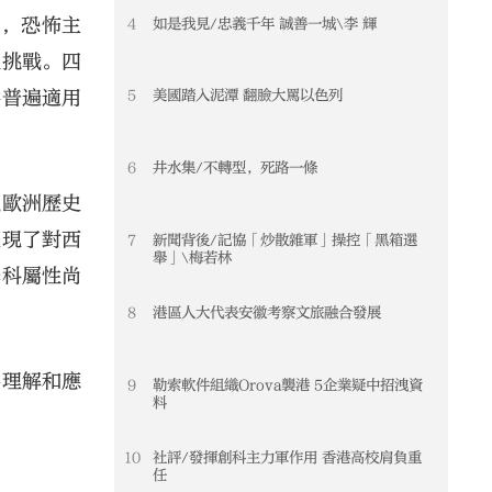
升，恐怖主
4
如是我見/忠義千年 誠善一城\李 輝
性挑戰。四
供普遍適用
5
美國踏入泥潭 翻臉大罵以色列
6
井水集/不轉型，死路一條
以歐洲歷史
體現了對西
7
新聞背後/記協「炒散雜軍」操控「黑箱選
舉」\梅若林
學科屬性尚
8
港區人大代表安徽考察文旅融合發展
為理解和應
9
勒索軟件組織Orova襲港 5企業疑中招洩資
料
10
社評/發揮創科主力軍作用 香港高校肩負重
任