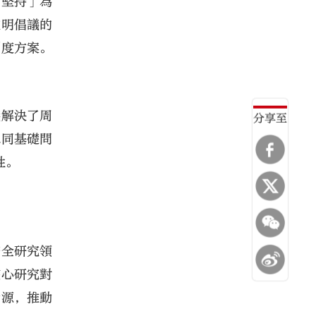
個堅持」為
文明倡議的
制度方案。
議解決了周
分享至
認同基礎問
性。
安全研究領
核心研究對
資源，推動