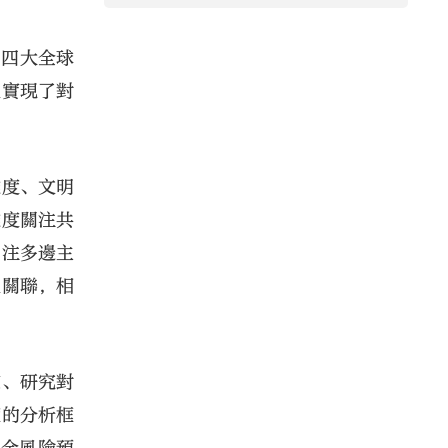
，四大全球
並實現了對
維度、文明
維度關注共
關注多邊主
互關聯，相
定、研究對
度的分析框