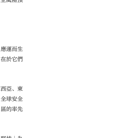
安全風險預
中應運而生
鍵在於它們
來西亞、柬
、全球安全
地區的率先