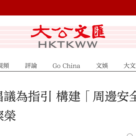
視頻
評論
Go China
文娛
大文
倡議為指引 構建「周邊安
燦榮