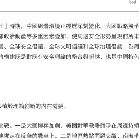
五」時期，中國周邊環境正經歷深刻變化。大國戰略競
部政治動盪等多重因素疊加，使周邊安全形勢呈現前所
議、全球安全倡議、全球文明倡議和全球治理倡議，為
的構建既是對既有安全理論的整合與超越，也是中國特
大公文匯
根植於理論創新的內在需要。
挑戰。一是大國博弈加劇，美國對華戰略競爭在周邊持
地綁定在反華的戰車上。二是地區熱點問題交織，南海