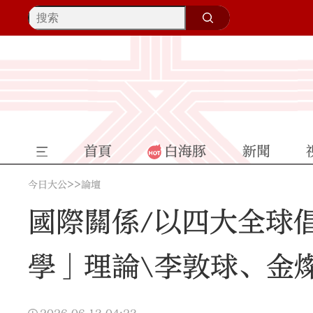
首頁
白海豚
新聞
>>
今日大公
論壇
國際關係/以四大全球
學」理論\李敦球、金