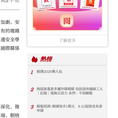
字號
爭加劇、安
未有的複雜
周邊安全學
了解更多
色國際關係
熱榜
1
銀債2026懶人包
2
換屆參選者多屬外媒網媒 包括退休鐘錶工人
「記協」毫無公信力 各界：不如解散
續深化，推
3
銀髮經濟/銀債每手1萬元 8‧21起接受長者
申請
爭端、朝核