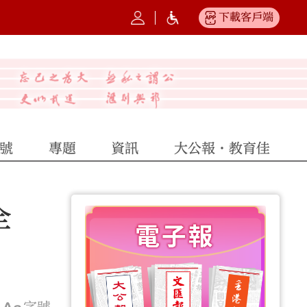
下載客戶端
號
專題
資訊
大公報·教育佳
全