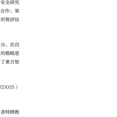
邊安全研究
和合作；第
全形勢評估
部分。在百
遠的戰略意
獻了東方智
D035）
學者特聘教