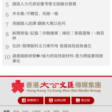
5
港區人大代表安徽考察文旅融合發展
6
井水集/不轉型，死路一條
7
美國踏入泥潭 翻臉大罵以色列
8
新聞背後/記協「炒散雜軍」操控「黑箱選舉」\梅若
林
9
社評/發揮創科主力軍作用 香港高校肩負重任
10
港產創新研發❷/城大研高性能材料 借力灣區實現產
業化
集團簡介
品牌活動
報史館
新聞
香港
內地
大灣區
台海
國際
財經