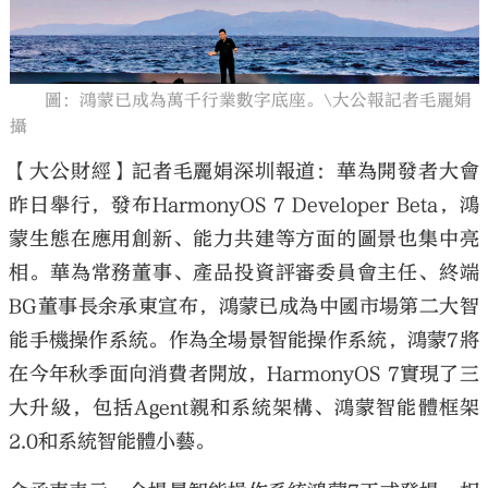
圖：鴻蒙已成為萬千行業數字底座。\大公報記者毛麗娟
攝
大公文匯
【大公財經】記者毛麗娟深圳報道：華為開發者大會
昨日舉行，發布HarmonyOS 7 Developer Beta，鴻
蒙生態在應用創新、能力共建等方面的圖景也集中亮
相。華為常務董事、產品投資評審委員會主任、終端
BG董事長余承東宣布，鴻蒙已成為中國市場第二大智
能手機操作系統。作為全場景智能操作系統，鴻蒙7將
在今年秋季面向消費者開放，HarmonyOS 7實現了三
大升級，包括Agent親和系統架構、鴻蒙智能體框架
2.0和系統智能體小藝。