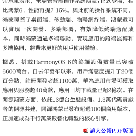
余承東表示，全場景智能操作系統鴻蒙7正式登場，相
比鴻蒙6，性能再提升15%。與此前的操作系統不同，
鴻蒙覆蓋了桌面端、移動端、物聯網終端。鴻蒙還可
以實現一次開發、多端部署，有效降低終端適配成
本。同時鴻蒙通過多端聯動，實現應用的跨端流轉和
多端協同，將帶來更好的用戶使用體驗。
據悉，搭載HarmonyOS 6的終端設備數量已突破
6600萬台，自去年發布以來，用戶滿意度提升了20個
百分點，註冊開發者超1100萬，華為應用市場可獲取
應用與服務超40萬款，應用日均下載量已超2億次。在
開源鴻蒙方面，依託13億台生態設備、1.3萬代碼貢獻
者的開源共建，開源鴻蒙已發布超過100個商用版本，
正加速成為千行萬業數智化轉型的核心引擎。
讀大公報PDF版面