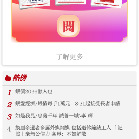
了解更多
熱榜
1
銀債2026懶人包
2
銀髮經濟/銀債每手1萬元 8‧21起接受長者申請
3
如是我見/忠義千年 誠善一城\李 輝
4
換屆參選者多屬外媒網媒 包括退休鐘錶工人 「記
協」毫無公信力 各界：不如解散