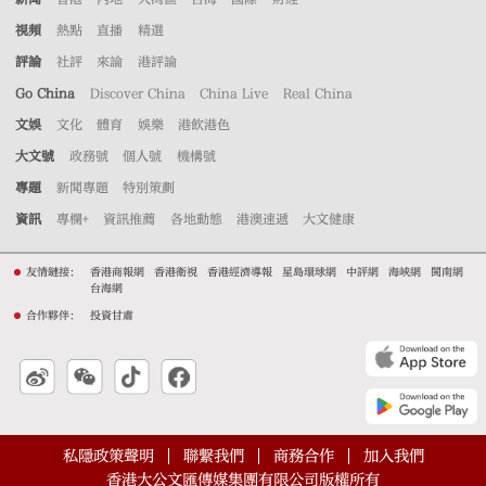
視頻
熱點
直播
精選
評論
社評
來論
港評論
Go China
Discover China
China Live
Real China
文娛
文化
體育
娛樂
港飲港色
大文號
政務號
個人號
機構號
專題
新聞專題
特別策劃
資訊
專欄+
資訊推薦
各地動態
港澳速遞
大文健康
友情鏈接：
香港商報網
香港衛視
香港經濟導報
星島環球網
中評網
海峽網
閩南網
台海網
合作夥伴：
投資甘肅
私隱政策聲明
聯繫我們
商務合作
加入我們
香港大公文匯傳媒集團有限公司版權所有