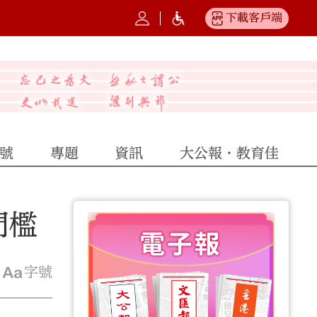
下載客戶端
號
專題
資訊
大公報·教育佳
門檻
字號