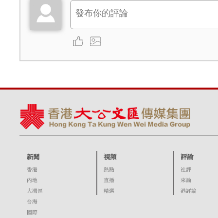
新聞
視頻
評論
香港
熱點
社評
內地
直播
來論
大灣區
精選
港評論
台海
國際