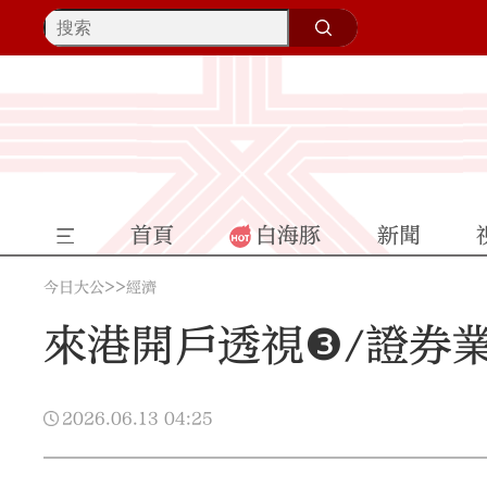
首頁
白海豚
新聞
>>
今日大公
經濟
來港開戶透視❸/證券
2026.06.13
04:25