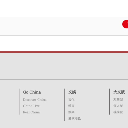
Go China
文娛
大文號
Discover China
文化
政務號
China Live
體育
個人號
Real China
娛樂
機構號
港飲港色