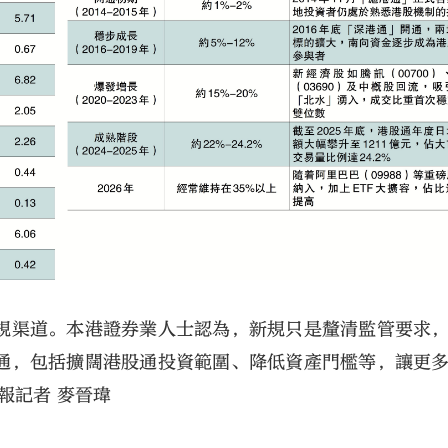
規渠道。本港證券業人士認為，新規只是釐清監管要求
通，包括擴闊港股通投資範圍、降低資產門檻等，讓更
報記者 麥晉瑋