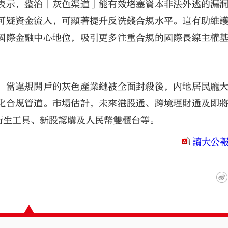
表示，整治「灰色渠道」能有效堵塞資本非法外逃的漏
可疑資金流入，可顯著提升反洗錢合規水平。這有助維
國際金融中心地位，吸引更多注重合規的國際長線主權
。當違規開戶的灰色產業鏈被全面封殺後，內地居民龐
化合規管道。市場估計，未來港股通、跨境理財通及即
衍生工具、新股認購及人民幣雙櫃台等。
讀大公報