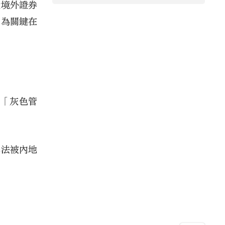
設境外證券
因為關鍵在
經「灰色管
無法被內地