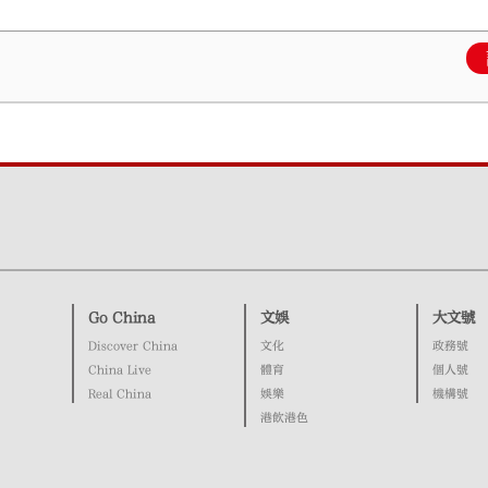
Go China
文娛
大文號
Discover China
文化
政務號
China Live
體育
個人號
Real China
娛樂
機構號
港飲港色