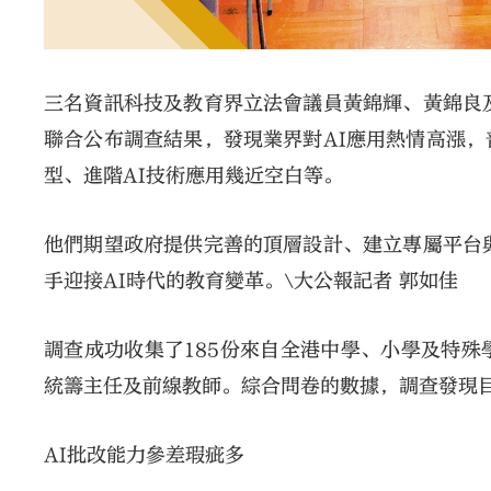
三名資訊科技及教育界立法會議員黃錦輝、黃錦良
聯合公布調查結果，發現業界對AI應用熱情高漲
型、進階AI技術應用幾近空白等。
他們期望政府提供完善的頂層設計、建立專屬平台
手迎接AI時代的教育變革。\大公報記者 郭如佳
調查成功收集了185份來自全港中學、小學及特
統籌主任及前線教師。綜合問卷的數據，調查發現目
AI批改能力參差瑕疵多