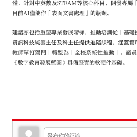
體，針對中英數及STEAM等核心科目，開發專屬
目前AI僅能作「表面文書處理」的瓶頸。
建議亦包括重塑專業發展階梯，推動培訓從「基礎
資訊科技統籌主任及科主任提供進階課程，涵蓋實
教師單打獨鬥」轉型為「全校系統性推動」。議員
《數字教育發展藍圖》具備堅實的軟硬件基礎。