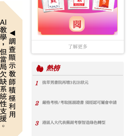
了解更多
熱榜
1
拔萃男書院再增3名IB狀元
2
嚴格考核/考取拯溺證書 須經認可屬會申請
3
港區人大代表蕪湖考察智造綠色轉型