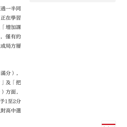
超過一半同
「正在學習
及「增加課
段，僅有約
性或局方層
為滿分），
動」及「把
析）方面，
予1至2分
以對高中選