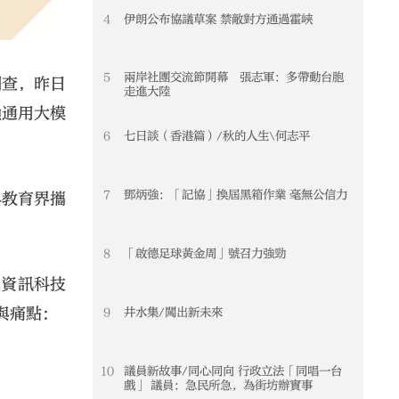
4
伊朗公布協議草案 禁敵對方通過霍峽
5
兩岸社團交流節開幕 張志軍：多帶動台胞
調查，昨日
走進大陸
賴通用大模
6
七日談（香港篇）/秋的人生\何志平
7
鄧炳強：「記協」換屆黑箱作業 毫無公信力
與教育界攜
8
「啟德足球黃金周」號召力強勁
、資訊科技
與痛點：
9
井水集/闖出新未來
10
議員新故事/同心同向 行政立法「同唱一台
戲」 議員：急民所急，為街坊辦實事