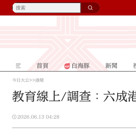
首頁
白海豚
新聞
>>
今日大公
港聞
教育線上/調查︰六成
2026.06.13
04:28