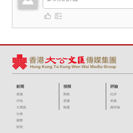
新聞
視頻
評論
香港
熱點
社評
內地
直播
來論
大灣區
精選
港評論
台海
國際
財經