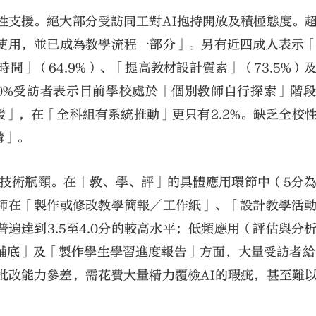
統性支援。絕大部分受訪同工對AI抱持開放及積極態度。
使用，並已成為教學流程一部分」。另有近四成人表示
間」（64.9%）、「提高教材設計質素」（73.5%）
60%受訪者表示目前學校處於「個別教師自行探索」階
援」，在「全科組有系統推動」更只有2.2%。缺乏全校
溝」。
遇技術瓶頸。在「教、學、評」的具體應用環節中（5分
師在「製作或修改教學簡報／工作紙」、「設計教學活
遍達到3.5至4.0分的較高水平；低頻應用（評估與分
補底」及「製作學生學習進度報告」方面，大量受訪者給
批改能力參差，需花費大量精力覆檢AI的瑕疵，甚至難