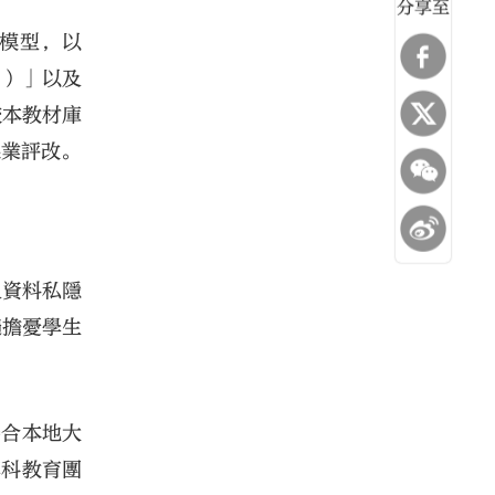
分享至
言模型，以
助手）」以及
校本教材庫
課業評改。
及資料私隱
遍擔憂學生
。
聯合本地大
專科教育團