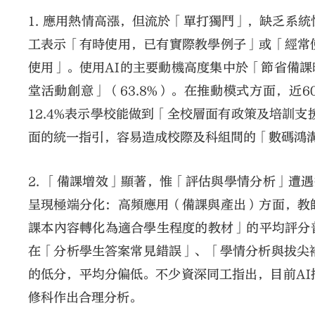
1. 應用熱情高漲，但流於「單打獨鬥」，缺乏系
工表示「有時使用，已有實際教學例子」或「經常
使用」。使用AI的主要動機高度集中於「節省備課時
堂活動創意」（63.8%）。在推動模式方面，近
12.4%表示學校能做到「全校層面有政策及培訓支
面的統一指引，容易造成校際及科組間的「數碼鴻
2. 「備課增效」顯著，惟「評估與學情分析」遭
呈現極端分化：高頻應用（備課與產出）方面，教
課本內容轉化為適合學生程度的教材」的平均評分普
在「分析學生答案常見錯誤」、「學情分析與拔尖
的低分，平均分偏低。不少資深同工指出，目前AI
修科作出合理分析。