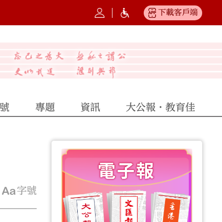
下載客戶端
號
專題
資訊
大公報·教育佳
字號