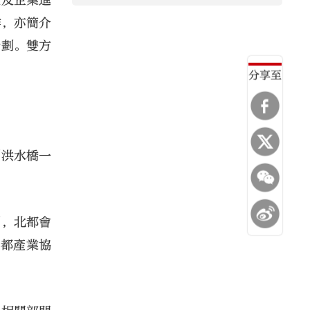
展及企業進
作，亦簡介
計劃。雙方
分享至
到洪水橋一
劃，北都會
北都產業協