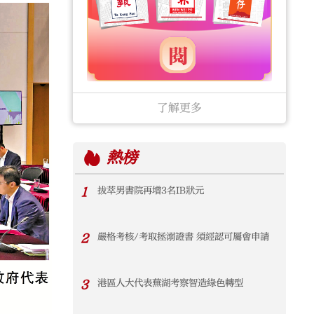
了解更多
熱榜
1
拔萃男書院再增3名IB狀元
2
嚴格考核/考取拯溺證書 須經認可屬會申請
3
港區人大代表蕪湖考察智造綠色轉型