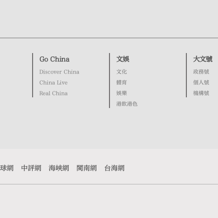
Go China
文娛
大文號
Discover China
文化
政務號
China Live
體育
個人號
Real China
娛樂
機構號
港飲港色
球網
中評網
海峽網
閩南網
台海網