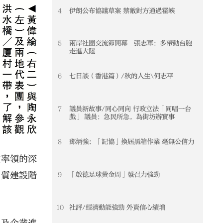
4
伊朗公布協議草案 禁敵對方通過霍峽
5
兩岸社團交流節開幕 張志軍：多帶動台胞
走進大陸
6
七日談（香港篇）/秋的人生\何志平
7
議員新故事/同心同向 行政立法「同唱一台
戲」 議員：急民所急，為街坊辦實事
8
鄧炳強：「記協」換屆黑箱作業 毫無公信力
欣率領的深
實質建設階
9
「啟德足球黃金周」號召力強勁
10
社評/經濟動能強勁 外資信心續增