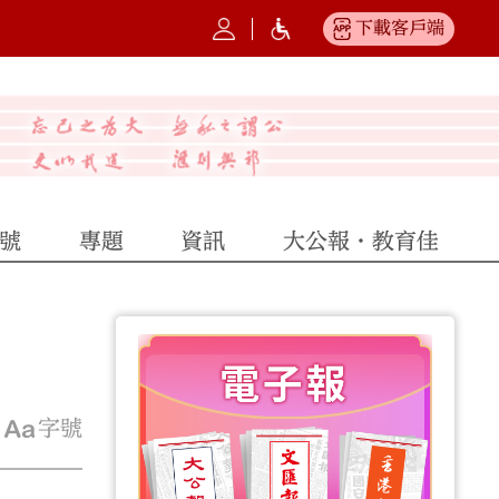
下載客戶端
號
專題
資訊
大公報·教育佳
字號