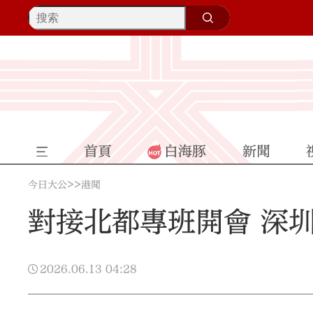
首頁
白海豚
新聞
>>
今日大公
港聞
對接北都專班開會 深
2026.06.13
04:28