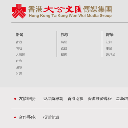
新聞
視頻
評論
香港
熱點
社評
內地
直播
來論
大灣區
精選
港評論
台海
國際
財經
友情鏈接：
香港商報網
香港衛視
香港經濟導報
星島環
合作夥伴：
投資甘肅