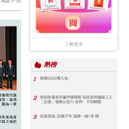
字號
了解更多
熱榜
1
銀債2026懶人包
2
換屆參選者多屬外媒網媒 包括退休鐘錶工人
「記協」毫無公信力 各界：不如解散
3
如是我見/忠義千年 誠善一城\李 輝