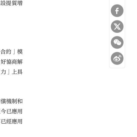
建設提質增
程合約」模
良好協商解
實力」上具
補償機制和
至今已應用
亦已經應用