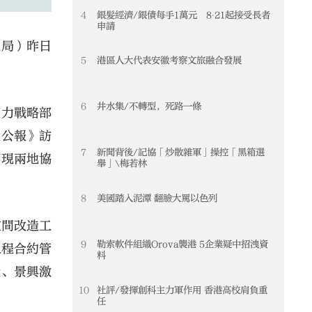
4
銀髮經濟/銀債每手1萬元 8‧21起接受長者
申請
理局）昨日
5
港區人大代表安徽考察文旅融合發展
6
井水集/不轉型，死路一條
產力戰略部
大公報》訪
7
新聞背後/記協「炒散雜軍」操控「黑箱選
實現兩地協
舉」\梅若林
8
美國踏入泥潭 翻臉大罵以色列
空間改造工
9
勒索軟件組織Orova襲港 5企業疑中招洩資
工程合約管
料
段、景興激
10
社評/發揮創科主力軍作用 香港高校肩負重
任