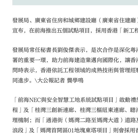
發展局、廣東省住房和城鄉建設廳（廣東省住建廳
宣布，在前海推出五個試點項目，採用香港「新工程
發展局常任秘書長劉俊傑表示，是次合作是深化粵
署的重要一環，助力前海建造業邁向國際化，讓香
問時表示，香港依託工程領域的成熟技術與管理經
同進步。\大公報記者 龔學鳴
「前海NEC與安全智慧工地系統試點項目」啟動禮
程」及「桂灣三創新連廊、桂灣三樞紐東連廊、聽
理機制；而「通港街（媽灣二路至媽灣大道）道路
浪段」及「媽灣首開區01地塊東塔項目」則會採用