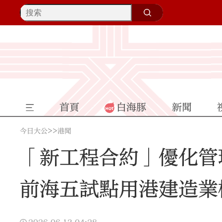
首頁
白海豚
新聞
>>
今日大公
港聞
「新工程合約」優化管
前海五試點用港建造業