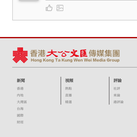
新聞
視頻
評論
香港
熱點
社評
內地
直播
來論
大灣區
精選
港評論
台海
國際
財經