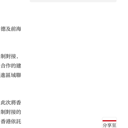
維德及前海
機制對接，
域合作的建
促進區域聯
。此次將香
機制對接的
。香港依託
分享至