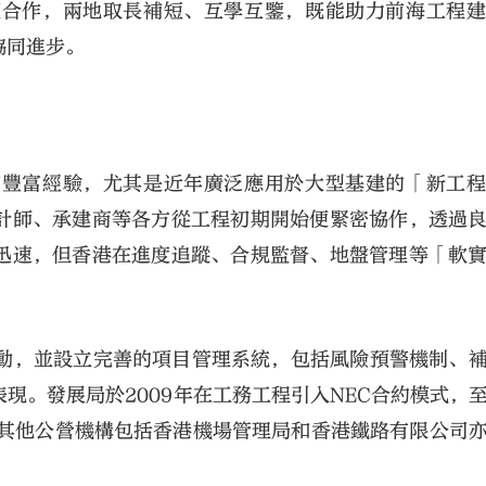
度合作，兩地取長補短、互學互鑒，既能助力前海工程
協同進步。
有豐富經驗，尤其是近年廣泛應用於大型基建的「新工
計師、承建商等各方從工程初期開始便緊密協作，透過
迅速，但香港在進度追蹤、合規監督、地盤管理等「軟
互動，並設立完善的項目管理系統，包括風險預警機制、
現。發展局於2009年在工務工程引入NEC合約模式，
元。其他公營機構包括香港機場管理局和香港鐵路有限公司