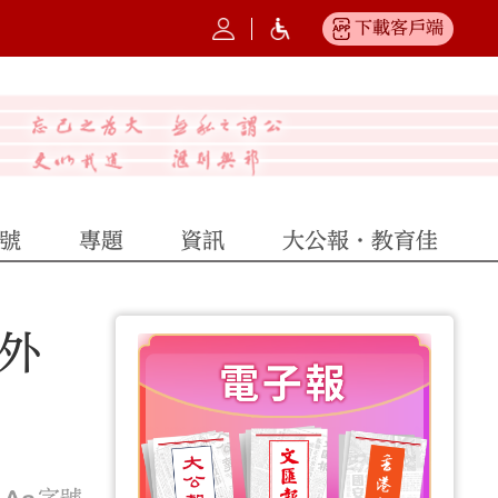
下載客戶端
號
專題
資訊
大公報·教育佳
外