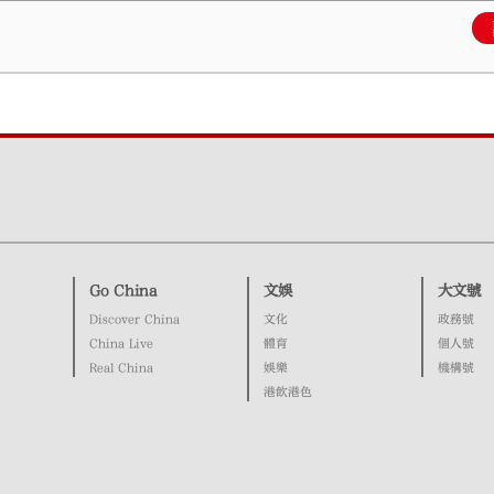
Go China
文娛
大文號
Discover China
文化
政務號
China Live
體育
個人號
Real China
娛樂
機構號
港飲港色