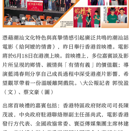
憑藉潮汕文化特色與真摯情感引起廣泛共鳴的潮汕話
大公文匯
電影《給阿嬤的情書》，昨日舉行香港首映禮。電影
將於6月18日在港澳上映。首映禮上，多位嘉賓談及影
片所呈現的鄉情、親情與「有情有義」的價值觀；導
演藍鴻春則分享自己成長過程中深受港產片影響，希
望觀眾帶着一份溫暖離開戲院。\大公報記者 郭悅盈
（文）、蔡文豪（圖）
出席首映禮的嘉賓包括：香港特區政府財政司司長陳
茂波，中央政府駐港聯絡辦副主任孫尚武，電影香港
發行方代表、全國政協常委、寰亞傳媒集團主席林建