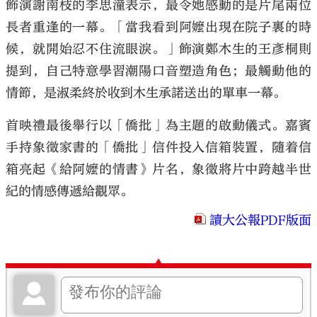
飾演謝南枝的李思潼表示，最令她感動的是片尾兩位
長者重逢的一幕。「當我看到阿嬤出現在院子裏的時
候，就開始忍不住流眼淚。」飾演鄭木生的王彥桐則
提到，自己特意學習潮陽口音塑造角色；最觸動他的
情節，是淑柔終於收到木生承諾送出的單車一幕。
首映禮最後舉行以「僑批」為主題的啟動儀式。嘉賓
手持象徵家書的「僑批」信件投入信箱裝置，隨着信
箱亮起《給阿嬤的情書》片名，象徵將片中跨越半世
紀的情感傳遞給觀眾。
讀大公報PDF版面