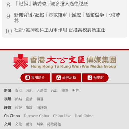
8
「記協」執委會所謂參選人過往經歷
9
新聞背後/記協「炒散雜軍」操控「黑箱選舉」\梅若
林
10
社評/發揮創科主力軍作用 香港高校肩負重任
集團簡介
品牌活動
報史館
新聞
香港
內地
大灣區
台海
國際
財經
視頻
熱點
直播
精選
評論
社評
來論
港評論
Go China
Discover China
China Live
Real China
文娛
文化
體育
娛樂
港飲港色