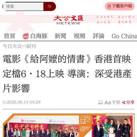
下載客戶端
首頁
白海豚
新聞
視頻
評論
Go Chin
今日大公
副刊
>>
電影《給阿嬤的情書》香港首映
定檔6·18上映 導演：深受港產
片影響
2026.06.13
04:29
字號
分享