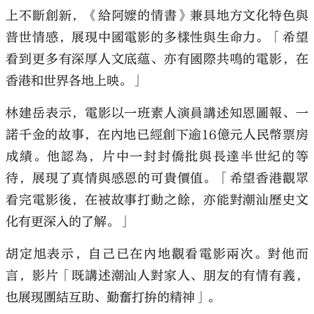
上不斷創新，《給阿嬤的情書》兼具地方文化特色與
普世情感，展現中國電影的多樣性與生命力。「希望
看到更多有深厚人文底蘊、亦有國際共鳴的電影，在
香港和世界各地上映。」
林建岳表示，電影以一班素人演員講述知恩圖報、一
諾千金的故事，在內地已經創下逾16億元人民幣票房
成績。他認為，片中一封封僑批與長達半世紀的等
待，展現了真情與感恩的可貴價值。「希望香港觀眾
看完電影後，在被故事打動之餘，亦能對潮汕歷史文
化有更深入的了解。」
胡定旭表示，自己已在內地觀看電影兩次。對他而
言，影片「既講述潮汕人對家人、朋友的有情有義，
也展現團結互助、勤奮打拚的精神」。