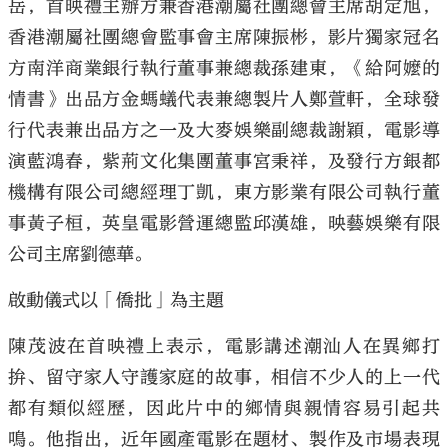
岳，首映禮主辦方兼香港潮屬社團總會主席胡定旭，
香港潮屬社團總會監事會主席陳振彬，影片獨家冠名
方南洋商業銀行執行董事兼總裁孫建東，《給阿嬤的
情書》出品方金螞蟻代表兼總製片人鄭萱軒，全球發
行代表兼出品方之一及大麥娛樂副總裁謝穎，電影導
演藍鴻春，紫荊文化集團董事宮秉祥，及發行方銀都
機構有限公司總經理丁凱，東方影業有限公司執行董
事黃子桓，英皇電影營運總監邱漢雄，映藝娛樂有限
公司主席劉德華。
啟動儀式以「僑批」為主題
陳茂波在首映禮上表示，電影講述潮汕人在異鄉打
拚、留守家人守護家庭的故事，相信不少人的上一代
都有類似經歷，因此片中的鄉情與親情容易引起共
鳴。他指出，近年國產電影在題材、製作及市場表現