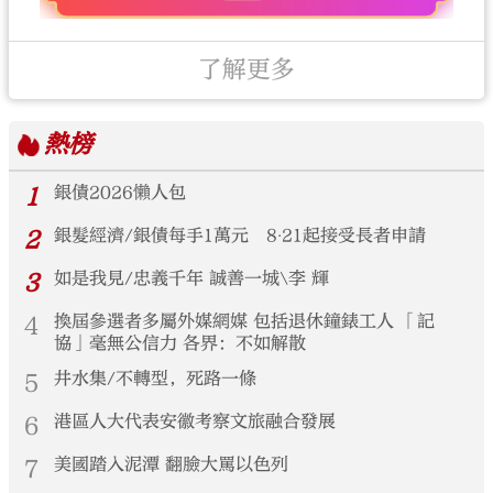
了解更多
熱榜
1
銀債2026懶人包
2
銀髮經濟/銀債每手1萬元 8‧21起接受長者申請
3
如是我見/忠義千年 誠善一城\李 輝
4
換屆參選者多屬外媒網媒 包括退休鐘錶工人 「記
協」毫無公信力 各界：不如解散
5
井水集/不轉型，死路一條
6
港區人大代表安徽考察文旅融合發展
7
美國踏入泥潭 翻臉大罵以色列