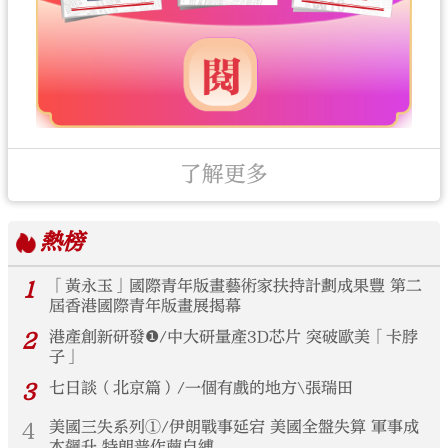
了解更多
熱榜
1
「黃永玉」國際青年版畫藝術家扶持計劃成果豐 第二
屆香港國際青年版畫展揭幕
2
港產創新研發❶/中大研量產3D芯片 突破歐美「卡脖
子」
3
七日談（北京篇）/一個有戲的地方\張瑞田
4
美國三失系列①/伊朗戰事延宕 美國全盤失算 軍事成
本飆升 特朗普作繭自縛