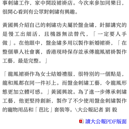
事刺繡工作，家中開設裙褂店。今次來參加同樂日，
很開心看到有公眾對刺繡有興趣。
黃國興介紹自己的刺繡功夫屬於盤金繡，針腳講究的
是慢工出細活，且機器無法替代，「一定要人手
做」。在他眼中，盤金繡多用以製作新婚裙褂，「在
整個華人社會裏，香港現時保存並承傳龍鳳裙褂製作
工藝，最是完整。」
「龍鳳裙褂作為女士結婚禮服，很特別的一個點是，
龍和鳳都在同一件衫上。而盤金刺繡工藝，令龍鳳形
態更加立體可感。」黃國興說。為了進一步傳承刺繡
工藝，他更堅持創新，製作了不少使用盤金刺繡製作
的寵物用品和「芭比」套裝等。\大公報記者 劉 毅
讀大公報PDF版面