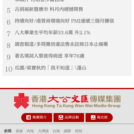
5
古洞兩新盤應市 料月內硬撼開售
6
持續向好/港營商環境向好 PMI連續三個月擴張
7
八大畢業生平均年薪33.6萬 升2.1%
8
調查報道/多間藥房違法售未註冊日本止痛藥
9
著名填詞人黎彼得病逝 享年76歲
10
瓜園/梁實秋的「我不知道」\蓬山
集團簡介
品牌活動
報史館
新聞
香港
內地
大灣區
台海
國際
財經