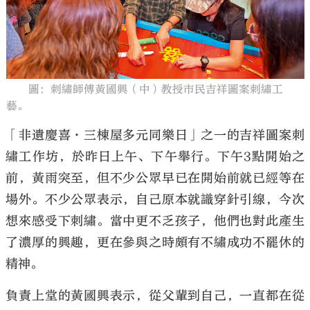
圖：刺繡師傅黃國興（中）教授市民吉祥圖案刺繡工
大公文匯
藝。
「非遺慶喜·三棟屋多元同樂日」之一的吉祥圖案刺
繡工作坊，於昨日上午、下午舉行。下午3點開始之
前，黃雨突至，但不少公眾早已在開始前就已經等在
場外。不少公眾表示，自己原本就識穿針引線，今次
想來感受下刺繡。當中更不乏孩子，他們也對此產生
了濃厚的興趣，更在參與之時頗有不繡成功不罷休的
精神。
負責上堂的黃國興表示，從父輩到自己，一直都在從