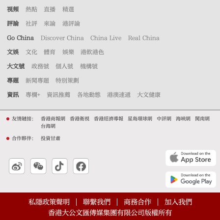
視頻
熱點
直播
精選
評論
社評
來論
港評論
Go China
Discover China
China Live
Real China
文娛
文化
體育
娛樂
港飲港色
大文號
政務號
個人號
機構號
專題
新聞專題
特別策劃
資訊
專欄+
資訊推薦
各地動態
港澳速遞
大文健康
友情鏈接：
香港商報網
香港衛視
香港經濟導報
星島環球網
中評網
海峽網
閩南網
台海網
合作夥伴：
投資甘肅
私隱政策聲明
聯繫我們
商務合作
加入我們
香港大公文匯傳媒集團有限公司版權所有