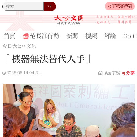
下載客戶端
首頁
范長江行動
新聞
視頻
評論
Go C
今日大公
文化
>>
「機器無法替代人手」
2026.06.14
04:21
字號
分享