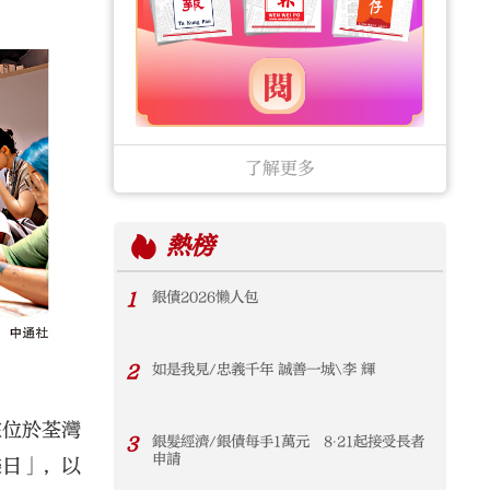
了解更多
熱榜
1
銀債2026懶人包
2
如是我見/忠義千年 誠善一城\李 輝
在位於荃灣
3
銀髮經濟/銀債每手1萬元 8‧21起接受長者
申請
樂日」，以