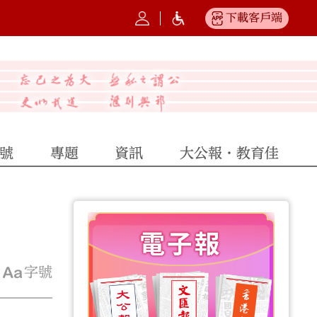
下載客戶端
號
專題
資訊
大公報·教育佳
字號