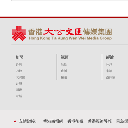
新聞
視頻
評論
香港
熱點
社評
內地
直播
來論
大灣區
精選
港評論
台海
國際
財經
友情鏈接：
香港商報網
香港衛視
香港經濟導報
星島環