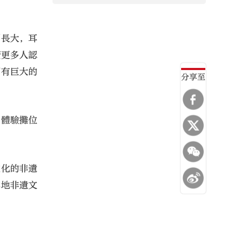
洲長大，耳
廣更多人認
頂有巨大的
分享至
、體驗攤位
文化的非遺
本地非遺文