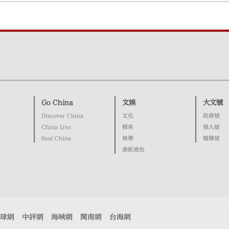
Go China
文娛
大文號
Discover China
文化
政務號
China Live
體育
個人號
Real China
娛樂
機構號
港飲港色
球網
中評網
海峽網
閩南網
台海網