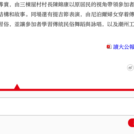
導賞，由三棟屋村村長陳錦康以原居民的視角帶領參加
結構和故事。同場還有提吉節表演，由尼泊爾婦女穿着
習俗，並讓參加者學習傳統民俗舞蹈與詠唱，以及潮州
讀大公報