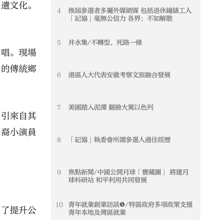
非遺文化。
4
換屆參選者多屬外媒網媒 包括退休鐘錶工人
「記協」毫無公信力 各界：不如解散
5
井水集/不轉型，死路一條
對唱。現場
持的傳統鄉
6
港區人大代表安徽考察文旅融合發展
7
美國踏入泥潭 翻臉大罵以色列
吸引來自其
華裔小演員
8
「記協」執委會所謂參選人過往經歷
9
焦點新聞/中國公開月球「寶藏圖」 將建月
球科研站 和平利用共同發展
10
青年就業創業訪談❶/特區政府多項政策支援
為了提升公
青年本地及灣區就業