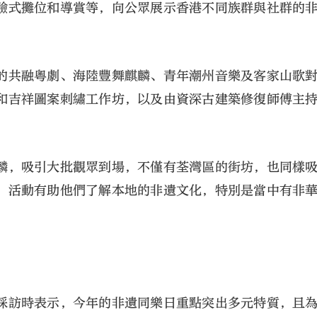
驗式攤位和導賞等，向公眾展示香港不同族群與社群的
的共融粵劇、海陸豐舞麒麟、青年潮州音樂及客家山歌
和吉祥圖案刺繡工作坊，以及由資深古建築修復師傅主
麟，吸引大批觀眾到場，不僅有荃灣區的街坊，也同樣
，活動有助他們了解本地的非遺文化，特別是當中有非
採訪時表示，今年的非遺同樂日重點突出多元特質，且