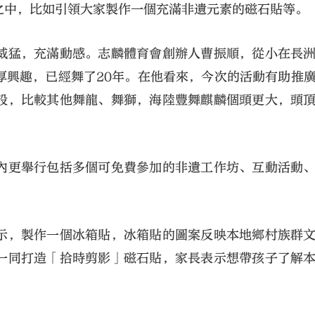
之中，比如引領大家製作一個充滿非遺元素的磁石貼等。
威猛，充滿動感。志麟體育會創辦人曹振順，從小在長
厚興趣，已經舞了20年。在他看來，今次的活動有助推
設，比較其他舞龍、舞獅，海陸豐舞麒麟個頭更大，頭
內更舉行包括多個可免費參加的非遺工作坊、互動活動
示，製作一個冰箱貼，冰箱貼的圖案反映本地鄉村族群
一同打造「拾時剪影」磁石貼，家長表示想帶孩子了解