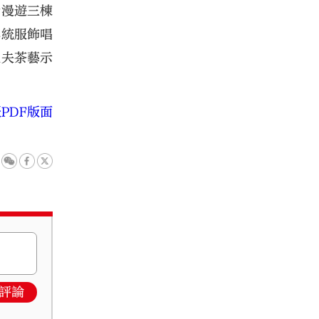
者漫遊三棟
傳統服飾唱
工夫茶藝示
PDF版面
評論