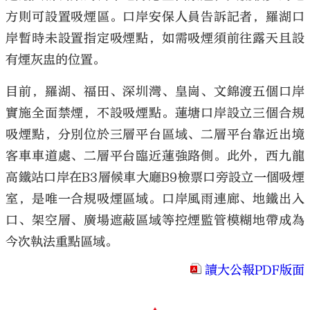
方則可設置吸煙區。口岸安保人員告訴記者，羅湖口
岸暫時未設置指定吸煙點，如需吸煙須前往露天且設
有煙灰盅的位置。
目前，羅湖、福田、深圳灣、皇崗、文錦渡五個口岸
實施全面禁煙，不設吸煙點。蓮塘口岸設立三個合規
吸煙點，分別位於三層平台區域、二層平台靠近出境
客車車道處、二層平台臨近蓮強路側。此外，西九龍
高鐵站口岸在B3層候車大廳B9檢票口旁設立一個吸煙
室，是唯一合規吸煙區域。口岸風雨連廊、地鐵出入
口、架空層、廣場遮蔽區域等控煙監管模糊地帶成為
今次執法重點區域。
讀大公報PDF版面