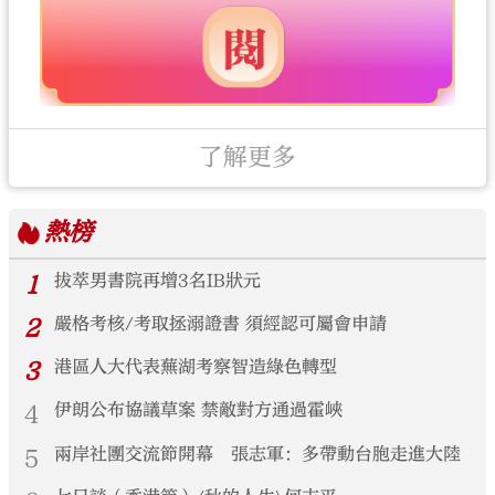
了解更多
熱榜
1
拔萃男書院再增3名IB狀元
2
嚴格考核/考取拯溺證書 須經認可屬會申請
3
港區人大代表蕪湖考察智造綠色轉型
4
伊朗公布協議草案 禁敵對方通過霍峽
5
兩岸社團交流節開幕 張志軍：多帶動台胞走進大陸