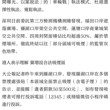
開曝光、以案說法」的「車輪戰」執法模式，杜絕選
擇性執法、寬鬆執法。
深圳日前委託第三方檢測機構測繪發現，福田口岸遮
蔭廣場、羅湖口岸架空公共空間、蓮塘口岸商業城架
空公共空間，四周封閉面積佔比均超過50%，屬於禁
煙場所，徹底終結以往「部分區域可吸煙」的監管灰
色地帶。
港人表示理解 冀增設合法吸煙區
大公報記者昨午來到羅湖口岸，發現羅湖口岸在多個
禁煙處張貼「本區域全面禁止吸煙（含電子煙）」的
告示，並提醒「違者罰款50至500元」，如有發現吸
煙者可撥打投訴電話「12345」或掃描微信小程序碼
進行投訴。