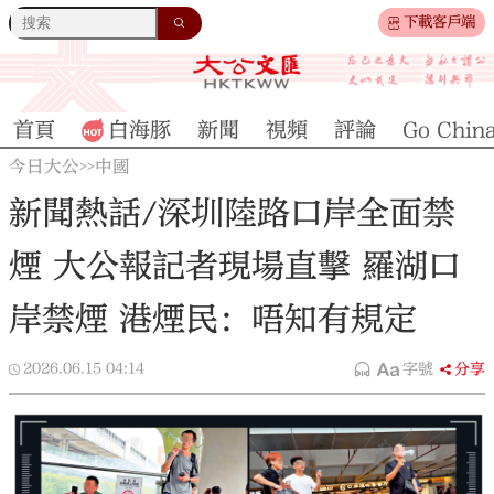
下載客戶端
首頁
白海豚
新聞
視頻
評論
Go Chin
今日大公
中國
>>
新聞熱話/深圳陸路口岸全面禁
煙 大公報記者現場直擊 羅湖口
岸禁煙 港煙民：唔知有規定
2026.06.15
04:14
字號
分享