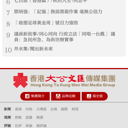
6
七日談（香港篇）/秋的人生\何志平
7
鄧炳強：「記協」換屆黑箱作業 毫無公信力
8
「啟德足球黃金周」號召力強勁
9
議員新故事/同心同向 行政立法「同唱一台戲」 議
員：急民所急，為街坊辦實事
10
井水集/闖出新未來
集團簡介
品牌活動
報史館
新聞
香港
內地
大灣區
台海
國際
財經
視頻
熱點
直播
精選
評論
社評
來論
港評論