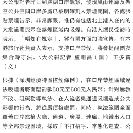
大公報記者昨日到羅湖口岸觀察，發現風雨連廊及架
空公共空間口岸多處已被明確劃入禁煙範圍，各處張
貼禁煙告示，非常顯眼，惟仍有包括北上港人在內的
大批過關民眾在禁煙區域內吸煙。有港人煙民受訪時
表示，「唔知有規定」，冀有關方面加強宣傳。有本
港旅行社負責人表示，支持口岸禁煙，將會提醒團友
集合時守法。\大公報記者 盧剛昌（圖） 王多寶
（文）
根據《深圳經濟特區控煙條例》，在口岸禁煙區域違
法吸煙者將面臨罰款50元至500元人民幣；針對屢教
不改、阻礙勸導執法、在人流密集通道吸煙造成公共
影響的行為，將從嚴頂格處罰。同時，執法範圍全面
覆蓋口岸旅檢大廳、通道、廣場、連廊、地鐵出入口
等全部禁煙區域，採取「不打招呼、常態化巡查、公