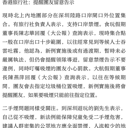
香港旅行社：提醒團友留意告示
現時北上內地團部分在深圳陸路口岸閘口外位置集
合。有旅行社負責人表示，支持口岸禁煙。食玩假期
董事長陳志華回覆《大公報》查詢表示，現時集合點
一般在口岸出口十步範圍，以往經常見到等候人士吞
雲吐霧，他認為，新例實施後或有過渡期，暫時未必
嚴厲執法，但仍會提醒領隊導遊，留意禁煙告示不要
違例，同時叮囑吸煙的團友小心罰款。大航假期董事
長陳燕萍回覆《大公報》查詢表示，以往在等候期
間，團友會去指定垃圾桶位置吸煙，新例實施後將會
提醒團友，如果要吸煙只能前往指定位置。
二手煙問題同樣受關注。到深圳遊玩的劉先生表示，
自己從不吸煙，新法例能保障兒童免受二手煙危害，
建議人群密集的公眾地方應全面禁煙，人流較少的地