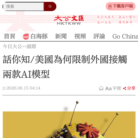
下載客戶端
首頁
白海豚
新聞
視頻
評論
Go Chin
今日大公
國際
>>
話你知/美國為何限制外國接觸
兩款AI模型
2026.06.15
04:14
字號
分享