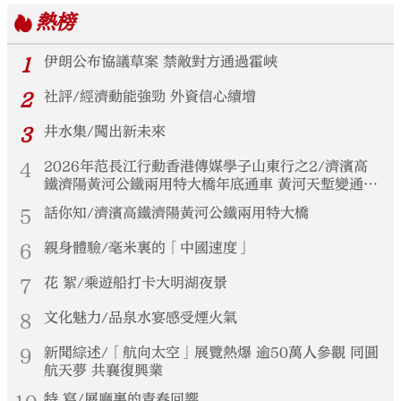
熱榜
1
伊朗公布協議草案 禁敵對方通過霍峽
2
社評/經濟動能強勁 外資信心續增
3
井水集/闖出新未來
4
2026年范長江行動香港傳媒學子山東行之2/濟濱高
鐵濟陽黃河公鐵兩用特大橋年底通車 黃河天塹變通途
港生見證大國基建實力
5
話你知/濟濱高鐵濟陽黃河公鐵兩用特大橋
6
親身體驗/毫米裏的「中國速度」
7
花 絮/乘遊船打卡大明湖夜景
8
文化魅力/品泉水宴感受煙火氣
9
新聞綜述/「航向太空」展覽熱爆 逾50萬人參觀 同圓
航天夢 共襄復興業
特 寫/展廳裏的青春回響