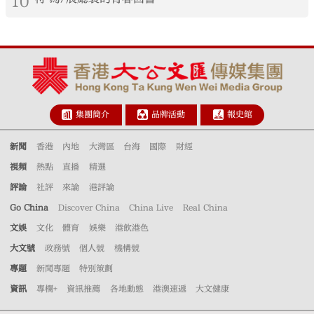
10
集團簡介
品牌活動
報史館
新聞
香港
內地
大灣區
台海
國際
財經
視頻
熱點
直播
精選
評論
社評
來論
港評論
Go China
Discover China
China Live
Real China
文娛
文化
體育
娛樂
港飲港色
大文號
政務號
個人號
機構號
專題
新聞專題
特別策劃
資訊
專欄+
資訊推薦
各地動態
港澳速遞
大文健康