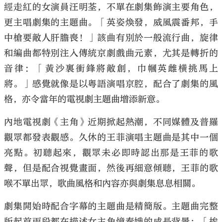
經走紅的女演員汪明荃，不單在劇集飾演主要角色，
更主唱劇集的主題曲。「英姿煥發，威風震番邦，手
中槍要敵人肝膽喪！」該曲有別於一般流行曲，旋律
和編曲都特別注入傳統京劇戲曲元素，尤其是轉折的
大公文匯
音律：「黃沙裏衝鋒將敵創，巾幗英雌橫挑馬上
將。」感覺就像是以粵語演唱京腔，配合了劇集的風
格，亦令當年的電視劇主題曲增添新意。
內地電視劇《主角》近期掀起熱潮，不同媒體及普羅
觀眾都發表觀感。久休的王菲演唱主題曲是其中一個
亮點。初聽起來，觀眾未必即時認出那是王菲的歌
聲，但是配合視覺畫面，然後再細意傾聽，王菲的歌
喉不單出眾，歌曲風格和內容亦與劇集息息相關。
劇集開始時配合字幕的主題曲是精簡版。主題曲完整
版起首兩段都在描述女主角憶秦娥的成長背景：「挨