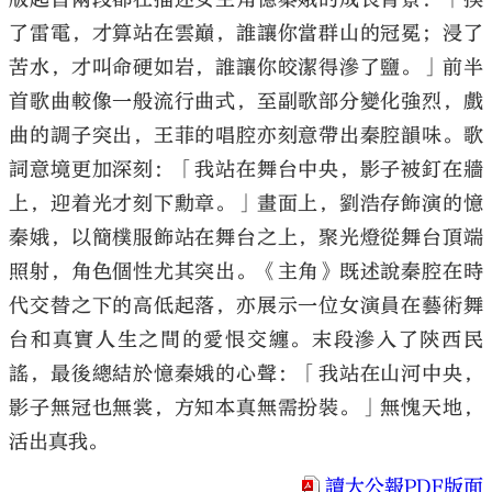
了雷電，才算站在雲巔，誰讓你當群山的冠冕；浸了
苦水，才叫命硬如岩，誰讓你皎潔得滲了鹽。」前半
首歌曲較像一般流行曲式，至副歌部分變化強烈，戲
曲的調子突出，王菲的唱腔亦刻意帶出秦腔韻味。歌
詞意境更加深刻：「我站在舞台中央，影子被釘在牆
上，迎着光才刻下勳章。」畫面上，劉浩存飾演的憶
秦娥，以簡樸服飾站在舞台之上，聚光燈從舞台頂端
照射，角色個性尤其突出。《主角》既述說秦腔在時
代交替之下的高低起落，亦展示一位女演員在藝術舞
台和真實人生之間的愛恨交纏。末段滲入了陝西民
謠，最後總結於憶秦娥的心聲：「我站在山河中央，
影子無冠也無裳，方知本真無需扮裝。」無愧天地，
活出真我。
讀大公報PDF版面