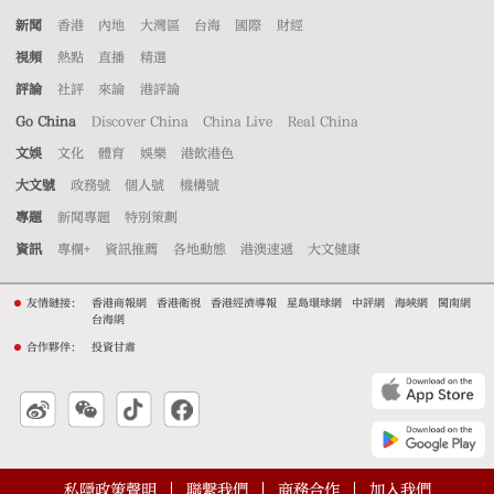
新聞
香港
內地
大灣區
台海
國際
財經
視頻
熱點
直播
精選
評論
社評
來論
港評論
Go China
Discover China
China Live
Real China
文娛
文化
體育
娛樂
港飲港色
大文號
政務號
個人號
機構號
專題
新聞專題
特別策劃
資訊
專欄+
資訊推薦
各地動態
港澳速遞
大文健康
友情鏈接：
香港商報網
香港衛視
香港經濟導報
星島環球網
中評網
海峽網
閩南網
台海網
合作夥伴：
投資甘肅
私隱政策聲明
聯繫我們
商務合作
加入我們