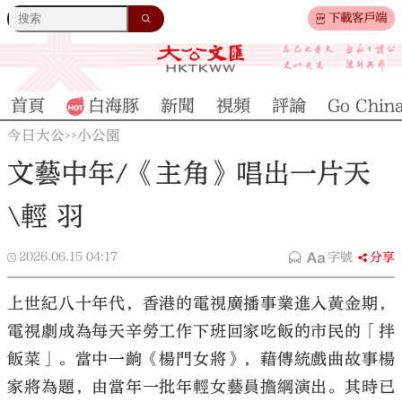
下載客戶端
首頁
白海豚
新聞
視頻
評論
Go Chin
今日大公
小公園
>>
文藝中年/《主角》唱出一片天
\輕 羽
2026.06.15
04:17
字號
分享
上世紀八十年代，香港的電視廣播事業進入黃金期，
電視劇成為每天辛勞工作下班回家吃飯的市民的「拌
飯菜」。當中一齣《楊門女將》，藉傳統戲曲故事楊
家將為題，由當年一批年輕女藝員擔綱演出。其時已