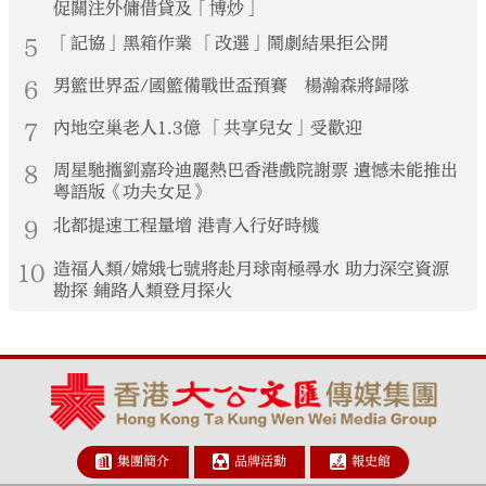
促關注外傭借貸及「博炒」
5
「記協」黑箱作業 「改選」鬧劇結果拒公開
6
男籃世界盃/國籃備戰世盃預賽 楊瀚森將歸隊
7
內地空巢老人1.3億 「共享兒女」受歡迎
8
周星馳攜劉嘉玲迪麗熱巴香港戲院謝票 遺憾未能推出
粵語版《功夫女足》
9
北都提速工程量增 港青入行好時機
10
造福人類/嫦娥七號將赴月球南極尋水 助力深空資源
勘探 鋪路人類登月探火
集團簡介
品牌活動
報史館