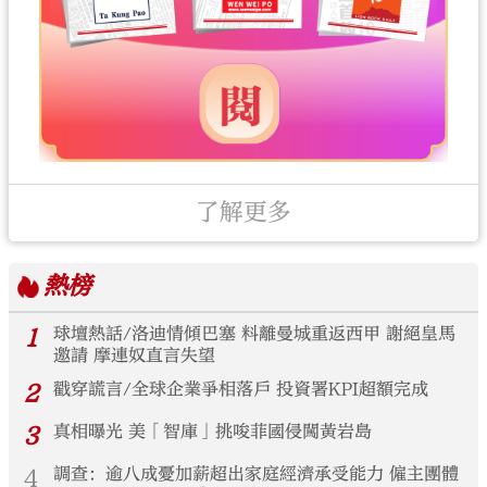
了解更多
熱榜
1
球壇熱話/洛迪情傾巴塞 料離曼城重返西甲 謝絕皇馬
邀請 摩連奴直言失望
2
戳穿謊言/全球企業爭相落戶 投資署KPI超額完成
3
真相曝光 美「智庫」挑唆菲國侵闖黃岩島
4
調查：逾八成憂加薪超出家庭經濟承受能力 僱主團體