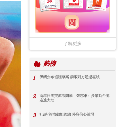
了解更多
熱榜
1
伊朗公布協議草案 禁敵對方通過霍峽
2
兩岸社團交流節開幕 張志軍：多帶動台胞
走進大陸
3
社評/經濟動能強勁 外資信心續增