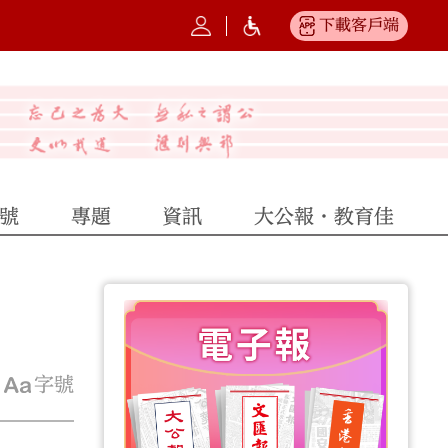
下載客戶端
號
專題
資訊
大公報·教育佳
字號