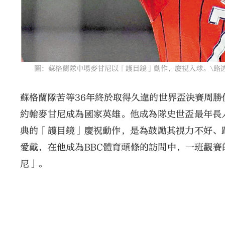
圖：蘇格蘭隊中場麥甘尼以「護目鏡」動作，慶祝入球。\路
蘇格蘭隊苦等36年終於取得久違的世界盃決賽周勝
約翰麥甘尼成為國家英雄。他成為隊史世盃最年長
典的「護目鏡」慶祝動作，是為鼓勵其視力不好、
愛戴，在他成為BBC體育頭條的訪問中，一班觀
尼」。