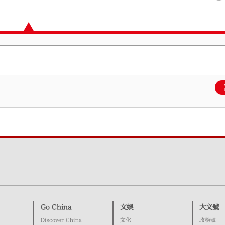
Go China
文娛
大文號
Discover China
文化
政務號