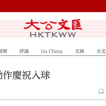
視頻
評論
Go China
文娛
大文
動作慶祝入球