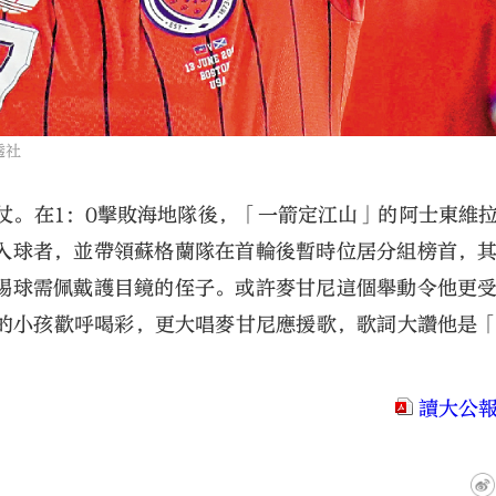
透社
仗。在1：0擊敗海地隊後，「一箭定江山」的阿士東維
入球者，並帶領蘇格蘭隊在首輪後暫時位居分組榜首，
踢球需佩戴護目鏡的侄子。或許麥甘尼這個舉動令他更
賽的小孩歡呼喝彩，更大唱麥甘尼應援歌，歌詞大讚他是
讀大公報