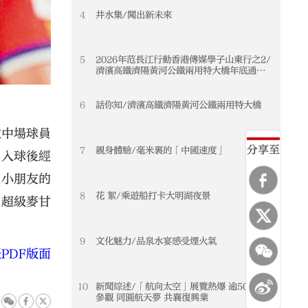
4
井水集/闖出新未來
5
2026年范長江行動香港傳媒學子山東行之2/
濟濱高鐵濟陽黃河公鐵兩用特大橋年底通車
黃河天塹變通途 港生見證大國基建實力
6
話你知/濟濱高鐵濟陽黃河公鐵兩用特大橋
拉中場球員
分享至
7
親身體驗/毫米裏的「中國速度」
其入球後經
受小朋友的
8
花 絮/乘遊船打卡大明湖夜景
「超級麥甘
9
文化魅力/品泉水宴感受煙火氣
PDF版面
10
新聞綜述/「航向太空」展覽熱爆 逾50萬人
參觀 同圓航天夢 共襄復興業