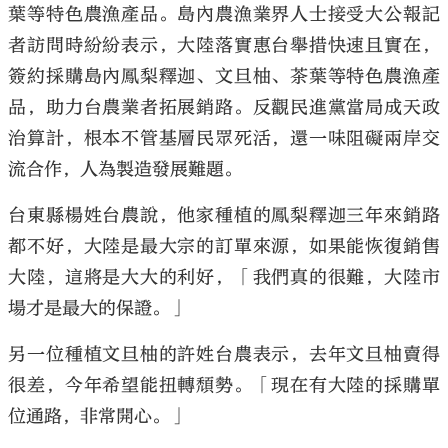
葉等特色農漁產品。島內農漁業界人士接受大公報記
者訪問時紛紛表示，大陸落實惠台舉措快速且實在，
簽約採購島內鳳梨釋迦、文旦柚、茶葉等特色農漁產
品，助力台農業者拓展銷路。反觀民進黨當局成天政
大公文匯
治算計，根本不管基層民眾死活，還一味阻礙兩岸交
流合作，人為製造發展難題。
台東縣楊姓台農說，他家種植的鳳梨釋迦三年來銷路
都不好，大陸是最大宗的訂單來源，如果能恢復銷售
大陸，這將是大大的利好，「我們真的很難，大陸市
場才是最大的保證。」
另一位種植文旦柚的許姓台農表示，去年文旦柚賣得
很差，今年希望能扭轉頹勢。「現在有大陸的採購單
位通路，非常開心。」