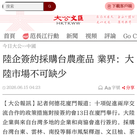
下載客戶端
首頁
范長江行動
新聞
視頻
評論
Go C
今日大公
中國
>>
陸企簽約採購台農產品 業界：大
陸市場不可缺少
2026.06.15
04:23
字號
分享
【大公報訊】記者何德花廈門報道：十項促進兩岸交
流合作的政策措施對接簽約會13日在廈門舉行。大陸
企業與來自台灣多地的企業和商協會進行簽約，採購
台灣台東、雲林、南投等縣市鳳梨釋迦、文旦柚、茶