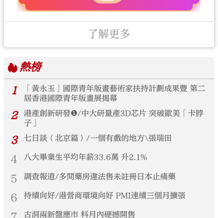
了解更多
熱榜
1
「黃永玉」國際青年版畫藝術家扶持計劃成果豐 第二
屆香港國際青年版畫展揭幕
2
港產創新研發❶/中大研量產3D芯片 突破歐美「卡脖
子」
3
七日談（北京篇）/一個有戲的地方\張瑞田
4
八大畢業生平均年薪33.6萬 升2.1%
5
調查報道/多間藥房違法售未註冊日本止痛藥
6
持續向好/港營商環境向好 PMI連續三個月擴張
7
古洞兩新盤應市 料月內硬撼開售