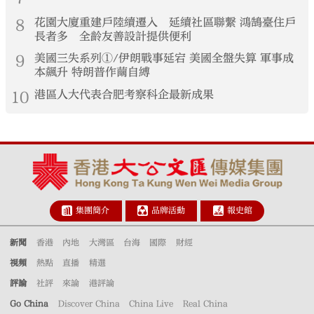
8
花園大廈重建戶陸續遷入 延續社區聯繫 鴻鵠臺住戶
長者多 全齡友善設計提供便利
9
美國三失系列①/伊朗戰事延宕 美國全盤失算 軍事成
本飆升 特朗普作繭自縛
10
港區人大代表合肥考察科企最新成果
集團簡介
品牌活動
報史館
新聞
香港
內地
大灣區
台海
國際
財經
視頻
熱點
直播
精選
評論
社評
來論
港評論
Go China
Discover China
China Live
Real China