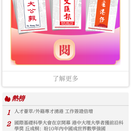
了解更多
熱榜
1
人才薈萃/外籍專才湧港 工作簽證倍增
2
國際基礎科學大會在京開幕 港中大理大學者獲前沿科
學獎 丘成桐：盼10年內中國成世界數學強國