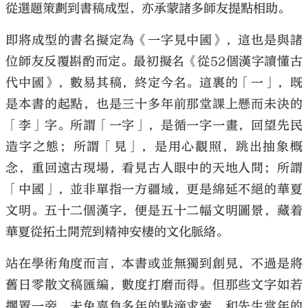
從選題策劃到書稿成型，亦承蒙諸多師友提點相助。
即將成型的書名擬定為《一字見中國》，這也是與諸
位師友反覆斟酌而定。最初擬名《從52個漢字讀懂古
代中國》，數易其稿，終定今名。這裏的「一」，既
是本書的起點，也是三十多年前那堂課上懸而未決的
「李」字。所謂「一字」，是循一字一畫，回望先民
造字之態；所謂「見」，是用心觀照，跳出抽象概
念，重回遠古現場，看見古人眼中的天地人間；所謂
「中國」，並非單指一方疆域，更是綿延不絕的華夏
文明。五十二個漢字，便是五十二幅文明圖景，藏着
華夏從拓土開荒到精神安棲的文化脈絡。
站在學術角度而言，本書或並無獨到創見，不過是將
舊日零散文稿匯編，數度打磨而得。但那些文字如若
擱置一旁，未免辜負多年的點滴求索，和先生當年的