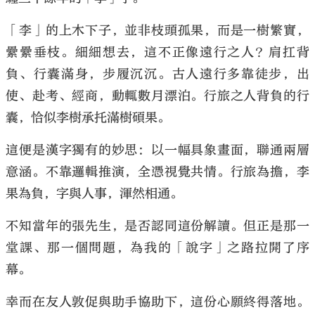
「李」的上木下子，並非枝頭孤果，而是一樹繁實，
纍纍垂枝。細細想去，這不正像遠行之人？肩扛背
負、行囊滿身，步履沉沉。古人遠行多靠徒步，出
使、赴考、經商，動輒數月漂泊。行旅之人背負的行
囊，恰似李樹承托滿樹碩果。
這便是漢字獨有的妙思：以一幅具象畫面，聯通兩層
意涵。不靠邏輯推演，全憑視覺共情。行旅為擔，李
果為負，字與人事，渾然相通。
不知當年的張先生，是否認同這份解讀。但正是那一
堂課、那一個問題，為我的「說字」之路拉開了序
幕。
幸而在友人敦促與助手協助下，這份心願終得落地。