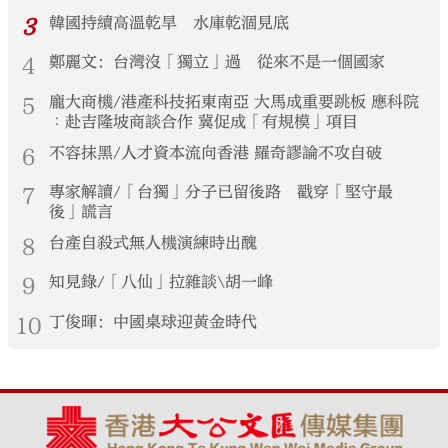
3
韓國持續高溫乾旱 水庫乾涸見底
4
鄭麗文：台灣沒「獨立」過 從來不是一個國家
5
龐大商機/港產科技拓東南亞 大馬成重要跳板 應科院
︰赴吉隆坡商談合作 冀促成「有規模」項目
6
不容抹黑/人才資本流向香港 羅奇謬論不攻自破
7
專家解讀/「台獨」分子已留後路 戳穿「堅守最
後」謊言
8
台產自殺式無人機演練時出醜
9
知見錄/「八仙」拉雜談\胡一峰
10
丁俊暉：中國桌球迎黃金時代