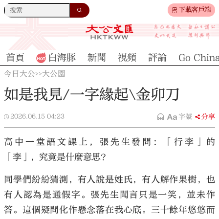
下載客戶端
首頁
白海豚
新聞
視頻
評論
Go Chin
今日大公
大公園
>>
如是我見/一字緣起\金卯刀
2026.06.15
04:23
字號
分享
高中一堂語文課上，張先生發問：「行李」的
「李」，究竟是什麼意思？
同學們紛紛猜測，有人說是姓氏，有人解作果樹，也
有人認為是通假字。張先生聞言只是一笑，並未作
答。這個疑問化作懸念落在我心底。三十餘年悠悠而