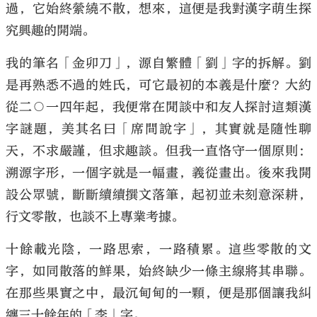
過，它始終縈繞不散，想來，這便是我對漢字萌生探
究興趣的開端。
我的筆名「金卯刀」，源自繁體「劉」字的拆解。劉
是再熟悉不過的姓氏，可它最初的本義是什麼？大約
大公文匯
從二○一四年起，我便常在閒談中和友人探討這類漢
字謎題，美其名曰「席間說字」，其實就是隨性聊
天，不求嚴謹，但求趣談。但我一直恪守一個原則：
溯源字形，一個字就是一幅畫，義從畫出。後來我開
設公眾號，斷斷續續撰文落筆，起初並未刻意深耕，
行文零散，也談不上專業考據。
十餘載光陰，一路思索，一路積累。這些零散的文
字，如同散落的鮮果，始終缺少一條主線將其串聯。
在那些果實之中，最沉甸甸的一顆，便是那個讓我糾
纏三十餘年的「李」字。