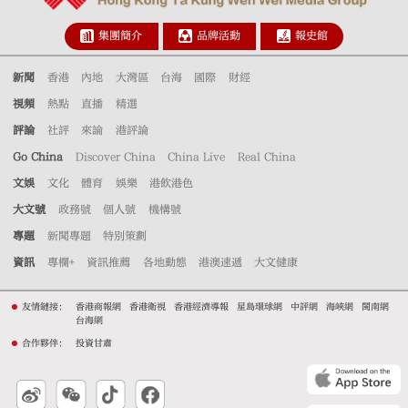
集團簡介
品牌活動
報史館
新聞
香港
內地
大灣區
台海
國際
財經
視頻
熱點
直播
精選
評論
社評
來論
港評論
Go China
Discover China
China Live
Real China
文娛
文化
體育
娛樂
港飲港色
大文號
政務號
個人號
機構號
專題
新聞專題
特別策劃
資訊
專欄+
資訊推薦
各地動態
港澳速遞
大文健康
友情鏈接：
香港商報網
香港衛視
香港經濟導報
星島環球網
中評網
海峽網
閩南網
台海網
合作夥伴：
投資甘肅